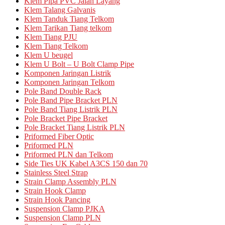
Klem Pipa PVC Jalan Layang
Klem Talang Galvanis
Klem Tanduk Tiang Telkom
Klem Tarikan Tiang telkom
Klem Tiang PJU
Klem Tiang Telkom
Klem U beugel
Klem U Bolt – U Bolt Clamp Pipe
Komponen Jaringan Listrik
Komponen Jaringan Telkom
Pole Band Double Rack
Pole Band Pipe Bracket PLN
Pole Band Tiang Listrik PLN
Pole Bracket Pipe Bracket
Pole Bracket Tiang Listrik PLN
Priformed Fiber Optic
Priformed PLN
Priformed PLN dan Telkom
Side Ties UK Kabel A3CS 150 dan 70
Stainless Steel Strap
Strain Clamp Assembly PLN
Strain Hook Clamp
Strain Hook Pancing
Suspension Clamp PJKA
Suspension Clamp PLN