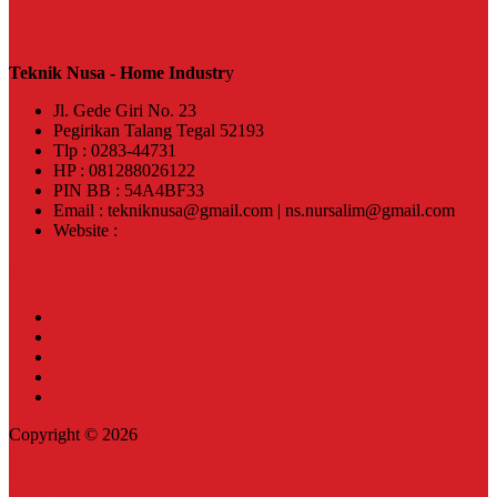
Teknik Nusa - Home Industr
y
Jl. Gede Giri No. 23
Pegirikan Talang Tegal 52193
Tlp : 0283-44731
HP : 081288026122
PIN BB : 54A4BF33
Email : tekniknusa@gmail.com | ns.nursalim@gmail.com
Website :
www.tekniknusa.com
Pos-pos Terbaru
Jual Klem Omega Galvanis
Jual Wooden Block Bulat
Jual Top Ties
Jual Top Ties Fiber Optic
Jual Klem Pipa Galvanized Ukuran 4inch
Copyright © 2026
Teknik Nusa-081288026122 | Jual dan Produksi
Komponen Alat Jaringan Listrik, Telkom dan Bangunan-Klem
Gantung,Hanger Klem Engsel,Hanger Clamp Engsel(HC),Klem
Pipa,Clamp Pipa,Klem H beam,Klem Buaya,Klem Lidah Buaya,U