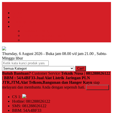
Menu Utama
Home
About
Hubungi Kami
Produk
Instalasi Gedung
Komponen Jaringan Listrik
Komponen Jaringan Telkom
Thursday, 6 August 2026 - Buka jam 08.00 s/d jam 21.00 , Sabtu-
Minggu libur
Cari!
Butuh Bantuan?
Customer Service
Teknik Nusa | 081288026122
| BBM : 54A4BF33-Jual Alat Listrik Jaringan PLN
JTR,JTM,Alat Telkom,Bangunan dan Hanger Kayu
siap
melayani dan membantu Anda dengan sepenuh hati.
Kontak Kami
CS 1:
Hotline: 081288026122
SMS: 081288026122
BBM: 54A4BF33