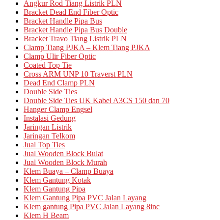
Angkur Rod Tiang Listrik PLN
Bracket Dead End Fiber Optic
Bracket Handle Pipa Bus
Bracket Handle Pipa Bus Double
Bracket Travo Tiang Listrik PLN
Clamp Tiang PJKA – Klem Tiang PJKA
Clamp Ulir Fiber Optic
Coated Top Tie
Cross ARM UNP 10 Traverst PLN
Dead End Clamp PLN
Double Side Ties
Double Side Ties UK Kabel A3CS 150 dan 70
Hanger Clamp Engsel
Instalasi Gedung
Jaringan Listrik
Jaringan Telkom
Jual Top Ties
Jual Wooden Block Bulat
Jual Wooden Block Murah
Klem Buaya – Clamp Buaya
Klem Gantung Kotak
Klem Gantung Pipa
Klem Gantung Pipa PVC Jalan Layang
Klem gantung Pipa PVC Jalan Layang 8inc
Klem H Beam