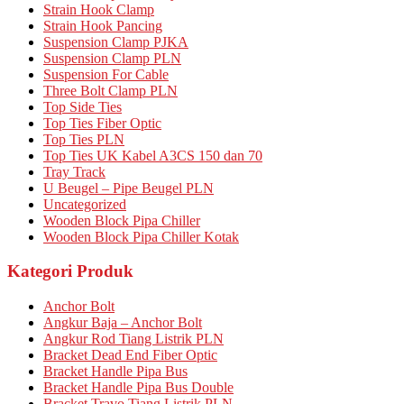
Strain Hook Clamp
Strain Hook Pancing
Suspension Clamp PJKA
Suspension Clamp PLN
Suspension For Cable
Three Bolt Clamp PLN
Top Side Ties
Top Ties Fiber Optic
Top Ties PLN
Top Ties UK Kabel A3CS 150 dan 70
Tray Track
U Beugel – Pipe Beugel PLN
Uncategorized
Wooden Block Pipa Chiller
Wooden Block Pipa Chiller Kotak
Kategori Produk
Anchor Bolt
Angkur Baja – Anchor Bolt
Angkur Rod Tiang Listrik PLN
Bracket Dead End Fiber Optic
Bracket Handle Pipa Bus
Bracket Handle Pipa Bus Double
Bracket Travo Tiang Listrik PLN