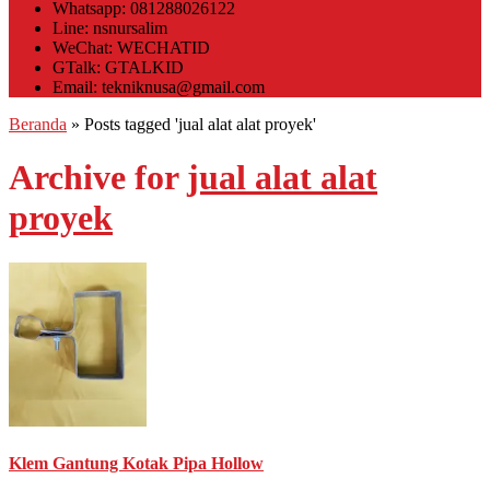
Whatsapp: 081288026122
Line: nsnursalim
WeChat: WECHATID
GTalk: GTALKID
Email: tekniknusa@gmail.com
Beranda
»
Posts tagged 'jual alat alat proyek'
Archive for
jual alat alat
proyek
Klem Gantung Kotak Pipa Hollow