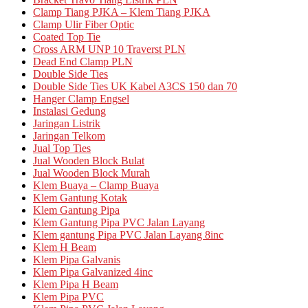
Clamp Tiang PJKA – Klem Tiang PJKA
Clamp Ulir Fiber Optic
Coated Top Tie
Cross ARM UNP 10 Traverst PLN
Dead End Clamp PLN
Double Side Ties
Double Side Ties UK Kabel A3CS 150 dan 70
Hanger Clamp Engsel
Instalasi Gedung
Jaringan Listrik
Jaringan Telkom
Jual Top Ties
Jual Wooden Block Bulat
Jual Wooden Block Murah
Klem Buaya – Clamp Buaya
Klem Gantung Kotak
Klem Gantung Pipa
Klem Gantung Pipa PVC Jalan Layang
Klem gantung Pipa PVC Jalan Layang 8inc
Klem H Beam
Klem Pipa Galvanis
Klem Pipa Galvanized 4inc
Klem Pipa H Beam
Klem Pipa PVC