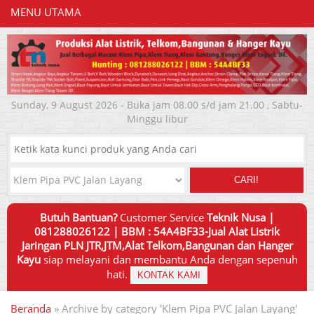
MENU UTAMA
Sunday, 9 August 2026 - Buka jam 08.00 s/d jam 21.00 , Sabtu-
Minggu libur
CARI!
Butuh Bantuan?
Customer Service
Teknik Nusa |
081288026122 | BBM : 54A4BF33-Jual Alat Listrik
Jaringan PLN JTR,JTM,Alat Telkom,Bangunan dan Hanger
Kayu
siap melayani dan membantu Anda dengan sepenuh
hati.
KONTAK KAMI
Beranda
»
Archive by category 'Klem Pipa PVC Jalan Layang'