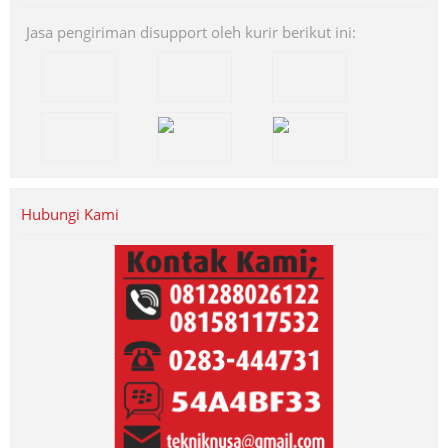
Jasa pengiriman disupport oleh kurir berikut ini:
Hubungi Kami