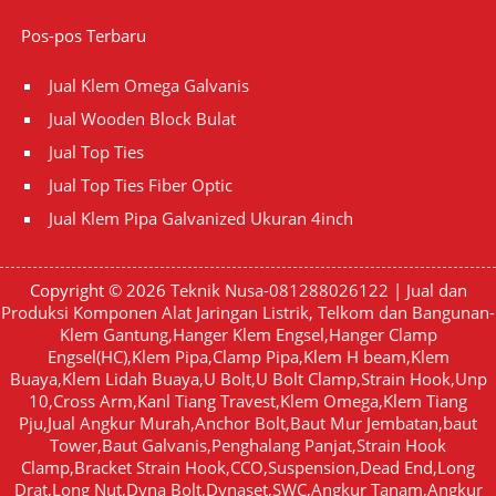
Pos-pos Terbaru
Jual Klem Omega Galvanis
Jual Wooden Block Bulat
Jual Top Ties
Jual Top Ties Fiber Optic
Jual Klem Pipa Galvanized Ukuran 4inch
Copyright © 2026
Teknik Nusa-081288026122 | Jual dan
Produksi Komponen Alat Jaringan Listrik, Telkom dan Bangunan-
Klem Gantung,Hanger Klem Engsel,Hanger Clamp
Engsel(HC),Klem Pipa,Clamp Pipa,Klem H beam,Klem
Buaya,Klem Lidah Buaya,U Bolt,U Bolt Clamp,Strain Hook,Unp
10,Cross Arm,Kanl Tiang Travest,Klem Omega,Klem Tiang
Pju,Jual Angkur Murah,Anchor Bolt,Baut Mur Jembatan,baut
Tower,Baut Galvanis,Penghalang Panjat,Strain Hook
Clamp,Bracket Strain Hook,CCO,Suspension,Dead End,Long
Drat,Long Nut,Dyna Bolt,Dynaset,SWC,Angkur Tanam,Angkur