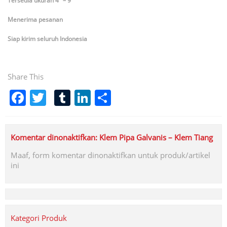
Tersedia ukuran 4″ – 9″
Menerima pesanan
Siap kirim seluruh Indonesia
Share This
Facebook
Twitter
Tumblr
LinkedIn
Share
Komentar dinonaktifkan: Klem Pipa Galvanis – Klem Tiang
Maaf, form komentar dinonaktifkan untuk produk/artikel
ini
Kategori Produk