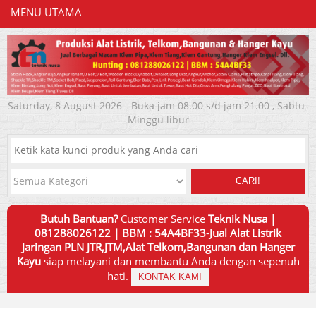
MENU UTAMA
Saturday, 8 August 2026 - Buka jam 08.00 s/d jam 21.00 , Sabtu-
Minggu libur
CARI!
Butuh Bantuan?
Customer Service
Teknik Nusa |
081288026122 | BBM : 54A4BF33-Jual Alat Listrik
Jaringan PLN JTR,JTM,Alat Telkom,Bangunan dan Hanger
Kayu
siap melayani dan membantu Anda dengan sepenuh
hati.
KONTAK KAMI