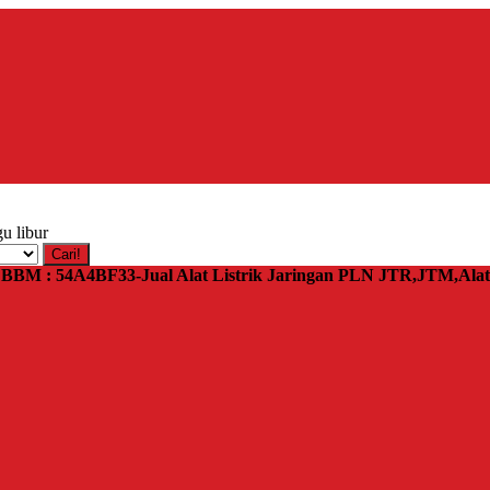
u libur
Cari!
 | BBM : 54A4BF33-Jual Alat Listrik Jaringan PLN JTR,JTM,Al