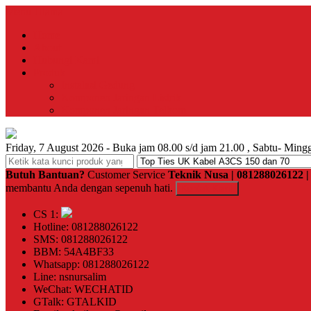
Menu Utama
Home
About
Hubungi Kami
Produk
Instalasi Gedung
Komponen Jaringan Listrik
Komponen Jaringan Telkom
Friday, 7 August 2026 - Buka jam 08.00 s/d jam 21.00 , Sabtu- Mingg
Butuh Bantuan?
Customer Service
Teknik Nusa | 081288026122
membantu Anda dengan sepenuh hati.
Kontak Kami
CS 1:
Hotline: 081288026122
SMS: 081288026122
BBM: 54A4BF33
Whatsapp: 081288026122
Line: nsnursalim
WeChat: WECHATID
GTalk: GTALKID