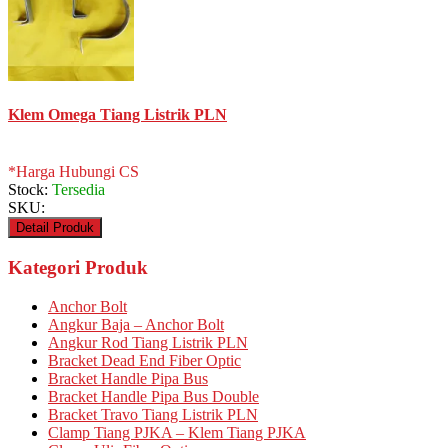
Klem Omega Tiang Listrik PLN
*Harga Hubungi CS
Stock:
Tersedia
SKU:
Detail Produk
Kategori Produk
Anchor Bolt
Angkur Baja – Anchor Bolt
Angkur Rod Tiang Listrik PLN
Bracket Dead End Fiber Optic
Bracket Handle Pipa Bus
Bracket Handle Pipa Bus Double
Bracket Travo Tiang Listrik PLN
Clamp Tiang PJKA – Klem Tiang PJKA