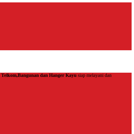
at Telkom,Bangunan dan Hanger Kayu
siap melayani dan