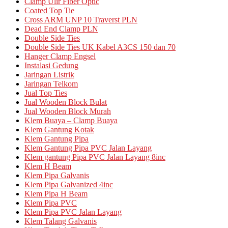
Clamp Ulir Fiber Optic
Coated Top Tie
Cross ARM UNP 10 Traverst PLN
Dead End Clamp PLN
Double Side Ties
Double Side Ties UK Kabel A3CS 150 dan 70
Hanger Clamp Engsel
Instalasi Gedung
Jaringan Listrik
Jaringan Telkom
Jual Top Ties
Jual Wooden Block Bulat
Jual Wooden Block Murah
Klem Buaya – Clamp Buaya
Klem Gantung Kotak
Klem Gantung Pipa
Klem Gantung Pipa PVC Jalan Layang
Klem gantung Pipa PVC Jalan Layang 8inc
Klem H Beam
Klem Pipa Galvanis
Klem Pipa Galvanized 4inc
Klem Pipa H Beam
Klem Pipa PVC
Klem Pipa PVC Jalan Layang
Klem Talang Galvanis