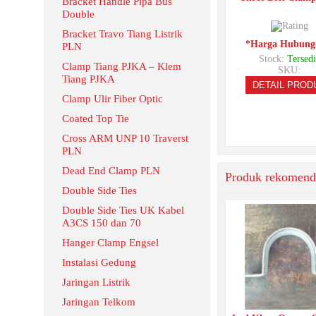
Bracket Handle Pipa Bus
Double
Bracket Travo Tiang Listrik
*Harga Hubung
PLN
Stock:
Tersedi
Clamp Tiang PJKA – Klem
SKU:
Tiang PJKA
DETAIL PROD
Clamp Ulir Fiber Optic
Coated Top Tie
Cross ARM UNP 10 Traverst
PLN
Dead End Clamp PLN
Produk rekomend
Double Side Ties
Double Side Ties UK Kabel
A3CS 150 dan 70
Hanger Clamp Engsel
Instalasi Gedung
Jaringan Listrik
Jaringan Telkom