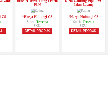
alvanis
Bracket Travo Tiang Listrik
Klem Gantung Pipa PVC
PLN
Jalan Layang
i CS
*Harga Hubungi CS
*Harga Hubungi CS
a
Stock:
Tersedia
Stock:
Tersedia
SKU:
SKU:
UK
DETAIL PRODUK
DETAIL PRODUK