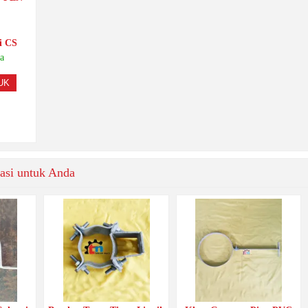
i CS
a
UK
asi untuk Anda