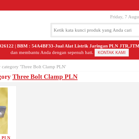
Friday, 7 Augu
8026122 | BBM : 54A4BF33-Jual Alat Listrik Jaringan PLN JTR,J
dan membantu Anda dengan sepenuh hati.
KONTAK KAMI
 category 'Three Bolt Clamp PLN'
gory
Three Bolt Clamp PLN
p PLN