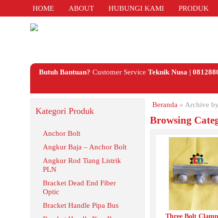
HOME
ABOUT
HUBUNGI KAMI
PRODUK
Butuh Bantuan?
Customer Service
Teknik Nusa | 08128
Beranda
»
Archive by
Kategori Produk
Browsing Cate
Anchor Bolt
Angkur Baja – Anchor Bolt
Angkur Rod Tiang Listrik
PLN
Bracket Dead End Fiber
Optic
Bracket Handle Pipa Bus
Three Bolt Clam