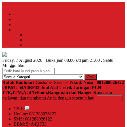
Menu Utama
Home
About
Hubungi Kami
Produk
Instalasi Gedung
Komponen Jaringan Listrik
Komponen Jaringan Telkom
Friday, 7 August 2026 - Buka jam 08.00 s/d jam 21.00 , Sabtu-
Minggu libur
Cari!
Butuh Bantuan?
Customer Service
Teknik Nusa | 081288026122
| BBM : 54A4BF33-Jual Alat Listrik Jaringan PLN
JTR,JTM,Alat Telkom,Bangunan dan Hanger Kayu
siap
melayani dan membantu Anda dengan sepenuh hati.
Kontak Kami
CS 1:
Hotline: 081288026122
SMS: 081288026122
BBM: 54A4BF33