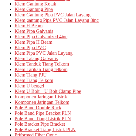
Klem Gantung Kotak
Klem Gantung Pipa
Klem Gantung Pipa PVC Jalan Layang
Klem gantung Pipa PVC Jalan Layang 8inc
Klem H Beam
Klem Pipa Galvanis
Klem Pipa Galvanized 4inc
Klem Pipa H Beam
Klem Pipa PVC
Klem Pipa PVC Jalan Layang
Klem Talang Galvanis
Klem Tanduk Tiang Telkom
Klem Tarikan Tiang telkom
Klem Tiang PJU
Klem Tiang Telkom
Klem U beugel
Klem U Bolt – U Bolt Clamp Pipe
Komponen Jaringan Listrik
Komponen Jaringan Telkom
Pole Band Double Rack
Pole Band Pipe Bracket PLN
Pole Band Tiang Listrik PLN
Pole Bracket Pipe Bracket
Pole Bracket Tiang Listrik PLN
Priformed Fiber Optic