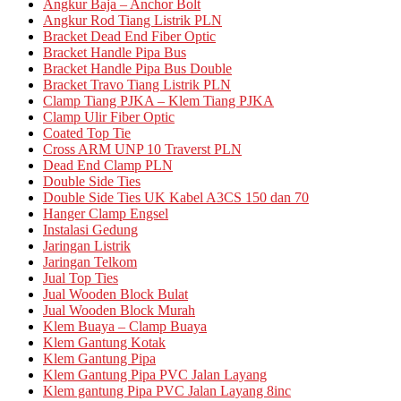
Angkur Baja – Anchor Bolt
Angkur Rod Tiang Listrik PLN
Bracket Dead End Fiber Optic
Bracket Handle Pipa Bus
Bracket Handle Pipa Bus Double
Bracket Travo Tiang Listrik PLN
Clamp Tiang PJKA – Klem Tiang PJKA
Clamp Ulir Fiber Optic
Coated Top Tie
Cross ARM UNP 10 Traverst PLN
Dead End Clamp PLN
Double Side Ties
Double Side Ties UK Kabel A3CS 150 dan 70
Hanger Clamp Engsel
Instalasi Gedung
Jaringan Listrik
Jaringan Telkom
Jual Top Ties
Jual Wooden Block Bulat
Jual Wooden Block Murah
Klem Buaya – Clamp Buaya
Klem Gantung Kotak
Klem Gantung Pipa
Klem Gantung Pipa PVC Jalan Layang
Klem gantung Pipa PVC Jalan Layang 8inc