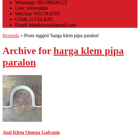
Whatsapp: 081288026122
Line: nsnursalim
WeChat: WECHATID
GTalk: GTALKID
Email: tekniknusa@gmail.com
Beranda
»
Posts tagged 'harga klem pipa paralon'
Archive for
harga klem pipa
paralon
Jual Klem Omega Galvanis