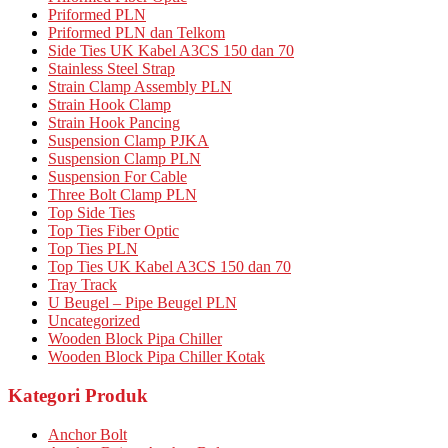
Priformed PLN
Priformed PLN dan Telkom
Side Ties UK Kabel A3CS 150 dan 70
Stainless Steel Strap
Strain Clamp Assembly PLN
Strain Hook Clamp
Strain Hook Pancing
Suspension Clamp PJKA
Suspension Clamp PLN
Suspension For Cable
Three Bolt Clamp PLN
Top Side Ties
Top Ties Fiber Optic
Top Ties PLN
Top Ties UK Kabel A3CS 150 dan 70
Tray Track
U Beugel – Pipe Beugel PLN
Uncategorized
Wooden Block Pipa Chiller
Wooden Block Pipa Chiller Kotak
Kategori Produk
Anchor Bolt