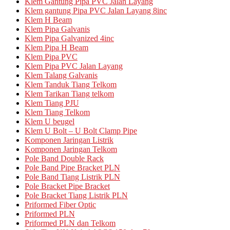
Klem Gantung Pipa PVC Jalan Layang
Klem gantung Pipa PVC Jalan Layang 8inc
Klem H Beam
Klem Pipa Galvanis
Klem Pipa Galvanized 4inc
Klem Pipa H Beam
Klem Pipa PVC
Klem Pipa PVC Jalan Layang
Klem Talang Galvanis
Klem Tanduk Tiang Telkom
Klem Tarikan Tiang telkom
Klem Tiang PJU
Klem Tiang Telkom
Klem U beugel
Klem U Bolt – U Bolt Clamp Pipe
Komponen Jaringan Listrik
Komponen Jaringan Telkom
Pole Band Double Rack
Pole Band Pipe Bracket PLN
Pole Band Tiang Listrik PLN
Pole Bracket Pipe Bracket
Pole Bracket Tiang Listrik PLN
Priformed Fiber Optic
Priformed PLN
Priformed PLN dan Telkom