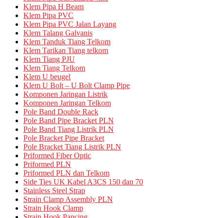
Klem Pipa H Beam
Klem Pipa PVC
Klem Pipa PVC Jalan Layang
Klem Talang Galvanis
Klem Tanduk Tiang Telkom
Klem Tarikan Tiang telkom
Klem Tiang PJU
Klem Tiang Telkom
Klem U beugel
Klem U Bolt – U Bolt Clamp Pipe
Komponen Jaringan Listrik
Komponen Jaringan Telkom
Pole Band Double Rack
Pole Band Pipe Bracket PLN
Pole Band Tiang Listrik PLN
Pole Bracket Pipe Bracket
Pole Bracket Tiang Listrik PLN
Priformed Fiber Optic
Priformed PLN
Priformed PLN dan Telkom
Side Ties UK Kabel A3CS 150 dan 70
Stainless Steel Strap
Strain Clamp Assembly PLN
Strain Hook Clamp
Strain Hook Pancing