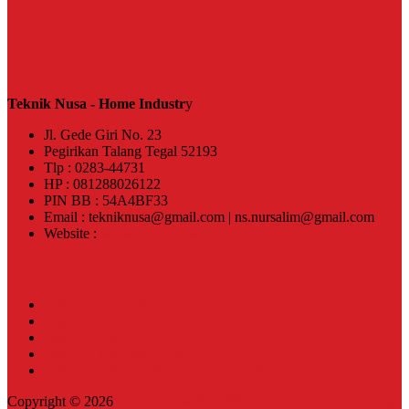
Teknik Nusa - Home Industr
y
Jl. Gede Giri No. 23
Pegirikan Talang Tegal 52193
Tlp : 0283-44731
HP : 081288026122
PIN BB : 54A4BF33
Email : tekniknusa@gmail.com | ns.nursalim@gmail.com
Website :
www.tekniknusa.com
Pos-pos Terbaru
Jual Klem Omega Galvanis
Jual Wooden Block Bulat
Jual Top Ties
Jual Top Ties Fiber Optic
Jual Klem Pipa Galvanized Ukuran 4inch
Copyright © 2026
Teknik Nusa-081288026122 | Jual dan Produksi