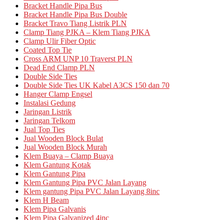
Bracket Handle Pipa Bus
Bracket Handle Pipa Bus Double
Bracket Travo Tiang Listrik PLN
Clamp Tiang PJKA – Klem Tiang PJKA
Clamp Ulir Fiber Optic
Coated Top Tie
Cross ARM UNP 10 Traverst PLN
Dead End Clamp PLN
Double Side Ties
Double Side Ties UK Kabel A3CS 150 dan 70
Hanger Clamp Engsel
Instalasi Gedung
Jaringan Listrik
Jaringan Telkom
Jual Top Ties
Jual Wooden Block Bulat
Jual Wooden Block Murah
Klem Buaya – Clamp Buaya
Klem Gantung Kotak
Klem Gantung Pipa
Klem Gantung Pipa PVC Jalan Layang
Klem gantung Pipa PVC Jalan Layang 8inc
Klem H Beam
Klem Pipa Galvanis
Klem Pipa Galvanized 4inc