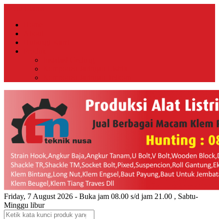
Menu Utama
Home
About
Hubungi Kami
Produk
Instalasi Gedung
Komponen Jaringan Listrik
Komponen Jaringan Telkom
Friday, 7 August 2026 - Buka jam 08.00 s/d jam 21.00 , Sabtu-
Minggu libur