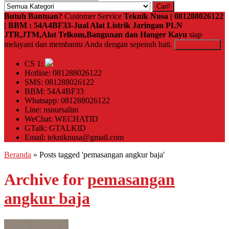
Cari!
Butuh Bantuan?
Customer Service
Teknik Nusa | 081288026122
| BBM : 54A4BF33-Jual Alat Listrik Jaringan PLN
JTR,JTM,Alat Telkom,Bangunan dan Hanger Kayu
siap
melayani dan membantu Anda dengan sepenuh hati.
Kontak Kami
CS 1:
Hotline: 081288026122
SMS: 081288026122
BBM: 54A4BF33
Whatsapp: 081288026122
Line: nsnursalim
WeChat: WECHATID
GTalk: GTALKID
Email: tekniknusa@gmail.com
Beranda
»
Posts tagged 'pemasangan angkur baja'
Archive for
pemasangan
angkur baja