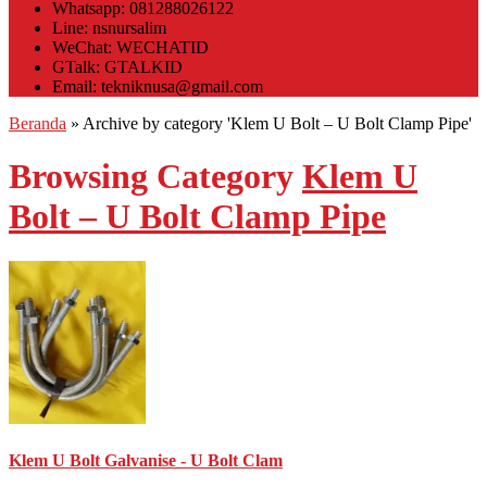
Whatsapp: 081288026122
Line: nsnursalim
WeChat: WECHATID
GTalk: GTALKID
Email: tekniknusa@gmail.com
Beranda
»
Archive by category 'Klem U Bolt – U Bolt Clamp Pipe'
Browsing Category
Klem U
Bolt – U Bolt Clamp Pipe
Klem U Bolt Galvanise - U Bolt Clam