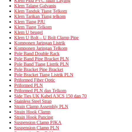
Klem Pipa PVC Jalan Layang
Klem Talang Galvanis
Klem Tanduk Tiang Telkom
Klem Tarikan Tiang telkom
Klem Tiang PJU
Klem Tiang Telkom
Klem U beugel
Klem U Bolt – U Bolt Clamp Pipe
Komponen Jaringan Listrik
Komponen Jaringan Telkom
Pole Band Double Rack
Pole Band Pipe Bracket PLN
Pole Band Tiang Listrik PLN
Pole Bracket Pipe Bracket
Pole Bracket Tiang Listrik PLN
Priformed Fiber Optic
Priformed PLN
Priformed PLN dan Telkom
Side Ties UK Kabel A3CS 150 dan 70
Stainless Steel Strap
Strain Clamp Assembly PLN
Strain Hook Clamp
Strain Hook Pancing
Suspension Clamp PJKA
Suspension Clamp PLN