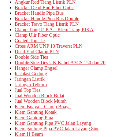
Angkur Rod Tiang Listrik PLN
Bracket Dead End Fiber Optic
Bracket Handle Pipa Bus
Bracket Handle Pipa Bus Double
Bracket Travo Tiang Listrik PLN
Clamp Tiang PJKA – Klem Tiang PJKA
Clamp Ulir Fiber Optic
Coated Top Tie
Cross ARM UNP 10 Traverst PLN
Dead End Clamp PLN
Double Side Ties
Double Side Ties UK Kabel A3CS 150 dan 70
Hanger Clamp Engsel
Instalasi Gedung
Jaringan Listrik
Jaringan Telkom
Jual Top Ties
Jual Wooden Block Bulat
Jual Wooden Block Murah
Klem Buaya – Clamp Buaya
Klem Gantung Kotak
Klem Gantung Pipa
Klem Gantung Pipa PVC Jalan Layang
Klem gantung Pipa PVC Jalan Layang 8inc
Klem H Beam