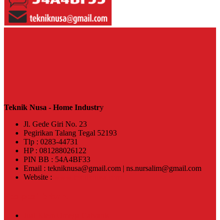
Teknik Nusa - Home Industr
y
Jl. Gede Giri No. 23
Pegirikan Talang Tegal 52193
Tlp : 0283-44731
HP : 081288026122
PIN BB : 54A4BF33
Email : tekniknusa@gmail.com | ns.nursalim@gmail.com
Website :
www.tekniknusa.com
Pos-pos Terbaru
Jual Klem Omega Galvanis