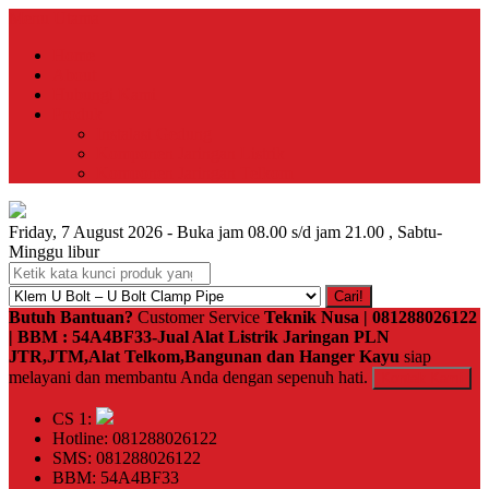
Menu Utama
Home
About
Hubungi Kami
Produk
Instalasi Gedung
Komponen Jaringan Listrik
Komponen Jaringan Telkom
Friday, 7 August 2026 - Buka jam 08.00 s/d jam 21.00 , Sabtu-
Minggu libur
Cari!
Butuh Bantuan?
Customer Service
Teknik Nusa | 081288026122
| BBM : 54A4BF33-Jual Alat Listrik Jaringan PLN
JTR,JTM,Alat Telkom,Bangunan dan Hanger Kayu
siap
melayani dan membantu Anda dengan sepenuh hati.
Kontak Kami
CS 1:
Hotline: 081288026122
SMS: 081288026122
BBM: 54A4BF33