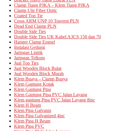
Clamp Tiang PJKA – Klem Tiang PJKA
Clamp Ulir Fiber Optic
Coated Top Tie
Cross ARM UNP 10 Traverst PLN
Dead End Clamp PLN
Double Side Ties
Double Side Ties UK Kabel A3CS 150 dan 70
Hanger Clamp Engsel
Instalasi Gedung
Jaringan Listrik
Jaringan Telkom
Jual Top Ties
Jual Wooden Block Bulat
Jual Wooden Block Murah
Klem Buaya – Clamp Buaya
Klem Gantung Kotak
Klem Gantung Pipa
Klem Gantung Pipa PVC Jalan Layang
Klem gantung Pipa PVC Jalan Layang 8inc
Klem H Beam
Klem Pipa Galvanis
Klem Pipa Galvanized 4inc
Klem Pipa H Beam
Klem Pipa PVC