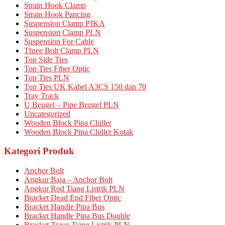
Strain Hook Clamp
Strain Hook Pancing
Suspension Clamp PJKA
Suspension Clamp PLN
Suspension For Cable
Three Bolt Clamp PLN
Top Side Ties
Top Ties Fiber Optic
Top Ties PLN
Top Ties UK Kabel A3CS 150 dan 70
Tray Track
U Beugel – Pipe Beugel PLN
Uncategorized
Wooden Block Pipa Chiller
Wooden Block Pipa Chiller Kotak
Kategori Produk
Anchor Bolt
Angkur Baja – Anchor Bolt
Angkur Rod Tiang Listrik PLN
Bracket Dead End Fiber Optic
Bracket Handle Pipa Bus
Bracket Handle Pipa Bus Double
Bracket Travo Tiang Listrik PLN