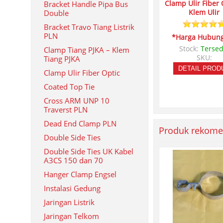
Clamp Ulir Fiber 
Bracket Handle Pipa Bus
Klem Ulir
Double
Bracket Travo Tiang Listrik
PLN
*Harga Hubung
Stock:
Tersed
Clamp Tiang PJKA – Klem
SKU:
Tiang PJKA
DETAIL PROD
Clamp Ulir Fiber Optic
Coated Top Tie
Cross ARM UNP 10
Traverst PLN
Dead End Clamp PLN
Produk rekome
Double Side Ties
Double Side Ties UK Kabel
A3CS 150 dan 70
Hanger Clamp Engsel
Instalasi Gedung
Jaringan Listrik
Jaringan Telkom