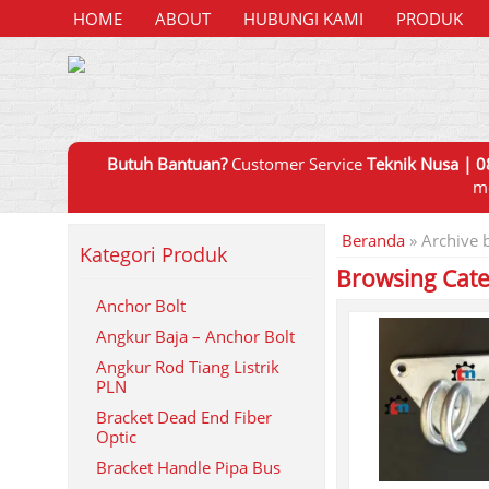
HOME
ABOUT
HUBUNGI KAMI
PRODUK
Butuh Bantuan?
Customer Service
Teknik Nusa | 0
m
Beranda
»
Archive b
Kategori Produk
Browsing Cat
Anchor Bolt
Angkur Baja – Anchor Bolt
Angkur Rod Tiang Listrik
PLN
Bracket Dead End Fiber
Optic
Bracket Handle Pipa Bus