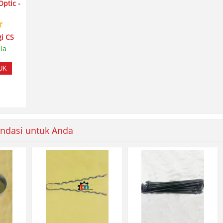
Optic -
i CS
ia
UK
ndasi untuk Anda