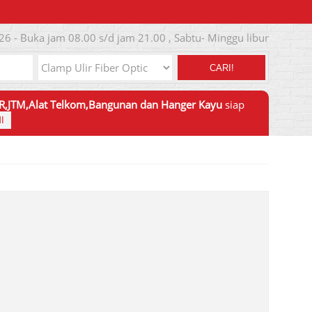
26 - Buka jam 08.00 s/d jam 21.00 , Sabtu- Minggu libur
CARI!
JTR,JTM,Alat Telkom,Bangunan dan Hanger Kayu
siap
I