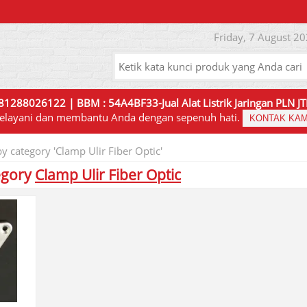
Friday, 7 August 20
81288026122 | BBM : 54A4BF33-Jual Alat Listrik Jaringan PLN 
elayani dan membantu Anda dengan sepenuh hati.
KONTAK KAM
y category 'Clamp Ulir Fiber Optic'
egory
Clamp Ulir Fiber Optic