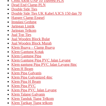
Cross ARM UNP 10 Traverst PLN
Dead End Clamp PLN
Double Side Ties
Double Side Ties UK Kabel A3CS 150 dan 70
Hanger Clamp Engsel
Instalasi Gedung
Jaringan Listrik
Jaringan Telkom
Jual Top Ties
Jual Wooden Block Bulat
Jual Wooden Block Murah
Klem Buaya – Clamp Buaya
Klem Gantung Kotak
Klem Gantung Pipa
Klem Gantung Pipa PVC Jalan Layang
Klem gantung Pipa PVC Jalan Layang 8inc
Klem H Beam
Klem Pipa Galvanis
Klem Pipa Galvanized 4inc
Klem Pipa H Beam
Klem Pipa PVC
Klem Pipa PVC Jalan Layang
Klem Talang Galvanis
Klem Tanduk Tiang Telkom
Klem Tarikan Tiang telkom