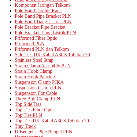
Komponen Jaringan Telkom
Pole Band Double Rack
Pole Band Pipe Bracket PLN
Pole Band Tiang Listrik PLN
Pole Bracket Pipe Bracket
Pole Bracket Tiang Listrik PLN
Priformed Fiber Optic
Priformed PLN
Priformed PLN dan Telkom
Side Ties UK Kabel A3CS 150 dan 70
Stainless Steel Strap
Strain Clamp Assembly PLN
Strain Hook Clamp
Strain Hook Pancing
Suspension Clamp PJKA
Suspension Clamp PLN
Suspension For Cable
Three Bolt Clamp PLN
Top Side Ties
Top Ties Fiber Optic
Top Ties PLN
Top Ties UK Kabel A3CS 150 dan 70
Tray Track
U Beugel – Pipe Beugel PLN