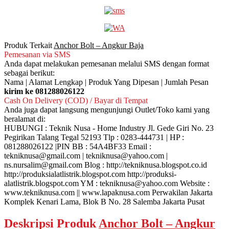
Produk Terkait
Anchor Bolt – Angkur Baja
Pemesanan via SMS
Anda dapat melakukan pemesanan melalui SMS dengan format
sebagai berikut:
Nama | Alamat Lengkap | Produk Yang Dipesan | Jumlah Pesan
kirim ke 081288026122
Cash On Delivery (COD) / Bayar di Tempat
Anda juga dapat langsung mengunjungi Outlet/Toko kami yang
beralamat di:
HUBUNGI : Teknik Nusa - Home Industry Jl. Gede Giri No. 23
Pegirikan Talang Tegal 52193 Tlp : 0283-444731 | HP :
081288026122 |PIN BB : 54A4BF33 Email :
tekniknusa@gmail.com | tekniknusa@yahoo.com |
ns.nursalim@gmail.com Blog : http://tekniknusa.blogspot.co.id
http://produksialatlistrik.blogspot.com http://produksi-
alatlistrik.blogspot.com YM : tekniknusa@yahoo.com Website :
www.tekniknusa.com || www.lapaknusa.com Perwakilan Jakarta
Komplek Kenari Lama, Blok B No. 28 Salemba Jakarta Pusat
Deskripsi Produk
Anchor Bolt – Angkur