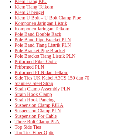
Klem Tiang PJU
Klem Tiang Telkom
Klem U beugel
Klem U Bolt – U Bolt Clamp Pipe
Komponen Jaringan Listrik
Komponen Jaringan Telkom
Pole Band Double Rack
Pole Band Pipe Bracket PLN
Pole Band Tiang Listrik PLN
Pole Bracket Pipe Bracket
Pole Bracket Tiang Listrik PLN
Priformed Fiber Optic
Priformed PLN
Priformed PLN dan Telkom
Side Ties UK Kabel A3CS 150 dan 70
Stainless Steel Strap
Strain Clamp Assembly PLN
Strain Hook Clamp
Strain Hook Pancing
Suspension Clamp PJKA
Suspension Clamp PLN
Suspension For Cable
Three Bolt Clamp PLN
Top Side Ties
Top Ties Fiber Optic