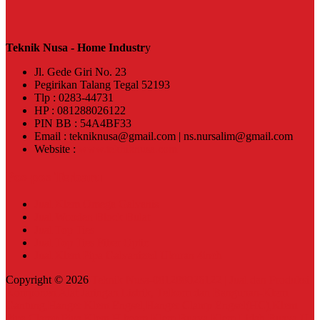
Teknik Nusa - Home Industr
y
Jl. Gede Giri No. 23
Pegirikan Talang Tegal 52193
Tlp : 0283-44731
HP : 081288026122
PIN BB : 54A4BF33
Email : tekniknusa@gmail.com | ns.nursalim@gmail.com
Website :
www.tekniknusa.com
Pos-pos Terbaru
Jual Klem Omega Galvanis
Jual Wooden Block Bulat
Jual Top Ties
Jual Top Ties Fiber Optic
Jual Klem Pipa Galvanized Ukuran 4inch
Copyright © 2026
Teknik Nusa-081288026122 | Jual dan Produksi
Komponen Alat Jaringan Listrik, Telkom dan Bangunan-Klem
Gantung,Hanger Klem Engsel,Hanger Clamp Engsel(HC),Klem
Pipa,Clamp Pipa,Klem H beam,Klem Buaya,Klem Lidah Buaya,U