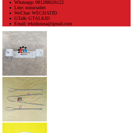
Whatsapp: 081288026122
Line: nsnursalim
WeChat: WECHATID
GTalk: GTALKID
Email: tekniknusa@gmail.com