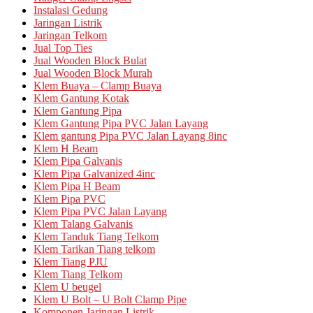
Instalasi Gedung
Jaringan Listrik
Jaringan Telkom
Jual Top Ties
Jual Wooden Block Bulat
Jual Wooden Block Murah
Klem Buaya – Clamp Buaya
Klem Gantung Kotak
Klem Gantung Pipa
Klem Gantung Pipa PVC Jalan Layang
Klem gantung Pipa PVC Jalan Layang 8inc
Klem H Beam
Klem Pipa Galvanis
Klem Pipa Galvanized 4inc
Klem Pipa H Beam
Klem Pipa PVC
Klem Pipa PVC Jalan Layang
Klem Talang Galvanis
Klem Tanduk Tiang Telkom
Klem Tarikan Tiang telkom
Klem Tiang PJU
Klem Tiang Telkom
Klem U beugel
Klem U Bolt – U Bolt Clamp Pipe
Komponen Jaringan Listrik