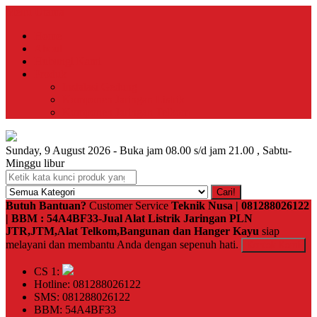
Menu Utama
Home
About
Hubungi Kami
Produk
Instalasi Gedung
Komponen Jaringan Listrik
Komponen Jaringan Telkom
Sunday, 9 August 2026 - Buka jam 08.00 s/d jam 21.00 , Sabtu-
Minggu libur
Cari!
Butuh Bantuan?
Customer Service
Teknik Nusa | 081288026122
| BBM : 54A4BF33-Jual Alat Listrik Jaringan PLN
JTR,JTM,Alat Telkom,Bangunan dan Hanger Kayu
siap
melayani dan membantu Anda dengan sepenuh hati.
Kontak Kami
CS 1:
Hotline: 081288026122
SMS: 081288026122
BBM: 54A4BF33