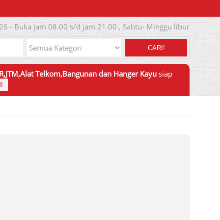
26 - Buka jam 08.00 s/d jam 21.00 , Sabtu- Minggu libur
CARI!
JTR,JTM,Alat Telkom,Bangunan dan Hanger Kayu
siap
I