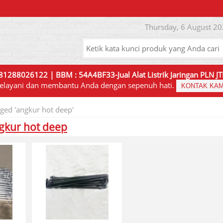
Thursday, 6 August 20
81288026122 | BBM : 54A4BF33-Jual Alat Listrik Jaringan PLN 
elayani dan membantu Anda dengan sepenuh hati.
KONTAK KAM
gged 'angkur hot deep'
gkur hot deep