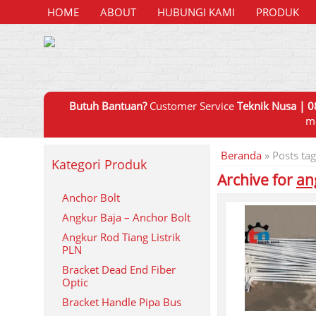
HOME
ABOUT
HUBUNGI KAMI
PRODUK
Butuh Bantuan?
Customer Service
Teknik Nusa | 0
m
Beranda
»
Posts ta
Kategori Produk
Archive for
an
Anchor Bolt
Angkur Baja – Anchor Bolt
Angkur Rod Tiang Listrik
PLN
Bracket Dead End Fiber
Optic
Bracket Handle Pipa Bus