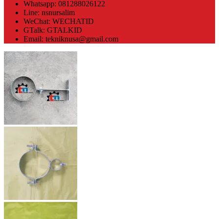
Whatsapp: 081288026122
Line: nsnursalim
WeChat: WECHATID
GTalk: GTALKID
Email: tekniknusa@gmail.com