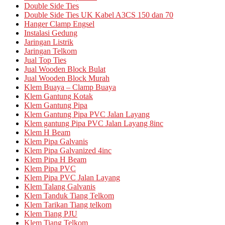
Double Side Ties
Double Side Ties UK Kabel A3CS 150 dan 70
Hanger Clamp Engsel
Instalasi Gedung
Jaringan Listrik
Jaringan Telkom
Jual Top Ties
Jual Wooden Block Bulat
Jual Wooden Block Murah
Klem Buaya – Clamp Buaya
Klem Gantung Kotak
Klem Gantung Pipa
Klem Gantung Pipa PVC Jalan Layang
Klem gantung Pipa PVC Jalan Layang 8inc
Klem H Beam
Klem Pipa Galvanis
Klem Pipa Galvanized 4inc
Klem Pipa H Beam
Klem Pipa PVC
Klem Pipa PVC Jalan Layang
Klem Talang Galvanis
Klem Tanduk Tiang Telkom
Klem Tarikan Tiang telkom
Klem Tiang PJU
Klem Tiang Telkom