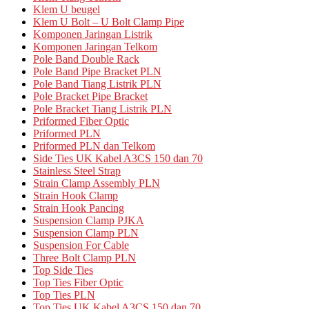
Klem U beugel
Klem U Bolt – U Bolt Clamp Pipe
Komponen Jaringan Listrik
Komponen Jaringan Telkom
Pole Band Double Rack
Pole Band Pipe Bracket PLN
Pole Band Tiang Listrik PLN
Pole Bracket Pipe Bracket
Pole Bracket Tiang Listrik PLN
Priformed Fiber Optic
Priformed PLN
Priformed PLN dan Telkom
Side Ties UK Kabel A3CS 150 dan 70
Stainless Steel Strap
Strain Clamp Assembly PLN
Strain Hook Clamp
Strain Hook Pancing
Suspension Clamp PJKA
Suspension Clamp PLN
Suspension For Cable
Three Bolt Clamp PLN
Top Side Ties
Top Ties Fiber Optic
Top Ties PLN
Top Ties UK Kabel A3CS 150 dan 70