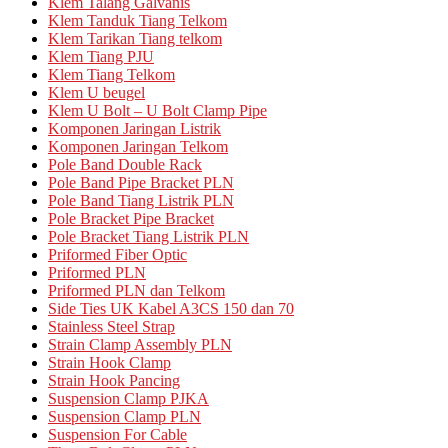
Klem Talang Galvanis
Klem Tanduk Tiang Telkom
Klem Tarikan Tiang telkom
Klem Tiang PJU
Klem Tiang Telkom
Klem U beugel
Klem U Bolt – U Bolt Clamp Pipe
Komponen Jaringan Listrik
Komponen Jaringan Telkom
Pole Band Double Rack
Pole Band Pipe Bracket PLN
Pole Band Tiang Listrik PLN
Pole Bracket Pipe Bracket
Pole Bracket Tiang Listrik PLN
Priformed Fiber Optic
Priformed PLN
Priformed PLN dan Telkom
Side Ties UK Kabel A3CS 150 dan 70
Stainless Steel Strap
Strain Clamp Assembly PLN
Strain Hook Clamp
Strain Hook Pancing
Suspension Clamp PJKA
Suspension Clamp PLN
Suspension For Cable