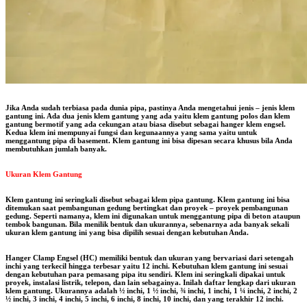
Jika Anda sudah terbiasa pada dunia pipa, pastinya Anda mengetahui jenis – jenis klem
gantung ini. Ada dua jenis klem gantung yang ada yaitu klem gantung polos dan klem
gantung bermotif yang ada cekungan atau biasa disebut sebagai hanger klem engsel.
Kedua klem ini mempunyai fungsi dan kegunaannya yang sama yaitu untuk
menggantung pipa di basement. Klem gantung ini bisa dipesan secara khusus bila Anda
membutuhkan jumlah banyak.
Ukuran Klem Gantung
Klem gantung ini seringkali disebut sebagai klem pipa gantung. Klem gantung ini bisa
ditemukan saat pembangunan gedung bertingkat dan proyek – proyek pembangunan
gedung. Seperti namanya, klem ini digunakan untuk menggantung pipa di beton ataupun
tembok bangunan. Bila menilik bentuk dan ukurannya, sebenarnya ada banyak sekali
ukuran klem gantung ini yang bisa dipilih sesuai dengan kebutuhan Anda.
Hanger Clamp Engsel (HC) memiliki bentuk dan ukuran yang bervariasi dari setengah
inchi yang terkecil hingga terbesar yaitu 12 inchi. Kebutuhan klem gantung ini sesuai
dengan kebutuhan para pemasang pipa itu sendiri. Klem ini seringkali dipakai untuk
proyek, instalasi listrik, telepon, dan lain sebagainya. Inilah daftar lengkap dari ukuran
klem gantung. Ukurannya adalah ½ inchi, 1 ½ inchi, ¾ inchi, 1 inchi, 1 ¼ inchi, 2 inchi, 2
½ inchi, 3 inchi, 4 inchi, 5 inchi, 6 inchi, 8 inchi, 10 inchi, dan yang terakhir 12 inchi.