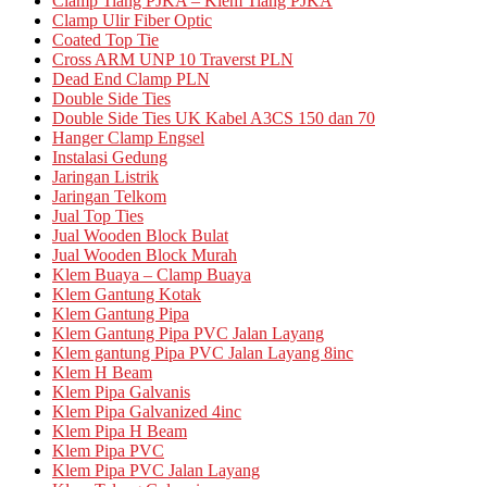
Clamp Tiang PJKA – Klem Tiang PJKA
Clamp Ulir Fiber Optic
Coated Top Tie
Cross ARM UNP 10 Traverst PLN
Dead End Clamp PLN
Double Side Ties
Double Side Ties UK Kabel A3CS 150 dan 70
Hanger Clamp Engsel
Instalasi Gedung
Jaringan Listrik
Jaringan Telkom
Jual Top Ties
Jual Wooden Block Bulat
Jual Wooden Block Murah
Klem Buaya – Clamp Buaya
Klem Gantung Kotak
Klem Gantung Pipa
Klem Gantung Pipa PVC Jalan Layang
Klem gantung Pipa PVC Jalan Layang 8inc
Klem H Beam
Klem Pipa Galvanis
Klem Pipa Galvanized 4inc
Klem Pipa H Beam
Klem Pipa PVC
Klem Pipa PVC Jalan Layang