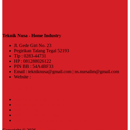
Teknik Nusa - Home Industr
y
Jl. Gede Giri No. 23
Pegirikan Talang Tegal 52193
Tlp : 0283-44731
HP : 081288026122
PIN BB : 54A4BF33
Email : tekniknusa@gmail.com | ns.nursalim@gmail.com
Website :
www.tekniknusa.com
Pos-pos Terbaru
Jual Klem Omega Galvanis
Jual Wooden Block Bulat
Jual Top Ties
Jual Top Ties Fiber Optic
Jual Klem Pipa Galvanized Ukuran 4inch