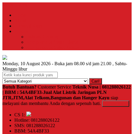
Menu Utama
Home
About
Hubungi Kami
Produk
Instalasi Gedung
Komponen Jaringan Listrik
Komponen Jaringan Telkom
Monday, 10 August 2026 - Buka jam 08.00 s/d jam 21.00 , Sabtu-
Minggu libur
Cari!
Butuh Bantuan?
Customer Service
Teknik Nusa | 081288026122
| BBM : 54A4BF33-Jual Alat Listrik Jaringan PLN
JTR,JTM,Alat Telkom,Bangunan dan Hanger Kayu
siap
melayani dan membantu Anda dengan sepenuh hati.
Kontak Kami
CS 1:
Hotline: 081288026122
SMS: 081288026122
BBM: 54A4BF33