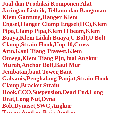
Jual dan Produksi Komponen Alat
Jaringan Listrik, Telkom dan Bangunan-
Klem Gantung,Hanger Klem
Engsel,Hanger Clamp Engsel(HC),Klem
Pipa,Clamp Pipa,Klem H beam,Klem
Buaya,Klem Lidah Buaya,U Bolt,U Bolt
Clamp,Strain Hook,Unp 10,Cross
Arm,Kanl Tiang Travest,Klem
Omega,Klem Tiang Pju,Jual Angkur
Murah,Anchor Bolt,Baut Mur
Jembatan,baut Tower,Baut
Galvanis,Penghalang Panjat,Strain Hook
Clamp,Bracket Strain
Hook,CCO,Suspension,Dead End,Long
Drat,Long Nut,Dyna
Bolt,Dynaset,SWC,Angkur
Tanam,Angkur Baja,Angkur