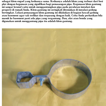
sebagai klem engsel yang keduanya sama. Keduanya adalah klem yang terbuat dari besi
plat dengan kegunaan yang signifikan bagi pemasangan pipa. Kegunaan klem gantung
ini sangat krusial yaitu untuk menggantungkan pipa pada peralatan instalasi dan
properti di rumah Anda. Klem gantung ini seringkali ditemukan di instalasi gedung
bertingkat. Lokasi pemasangan klem gantung ini dilakukan di bagian bawah gedung
atau basement agar tak terlihat dan terpasang dengan baik. Coba Anda perhatikan bila
masuk ke basement pasti ada pipa yang tergantung. Dan, alat atau benda yang
digunakan untuk menggantung pipa itu adalah klem gantung.