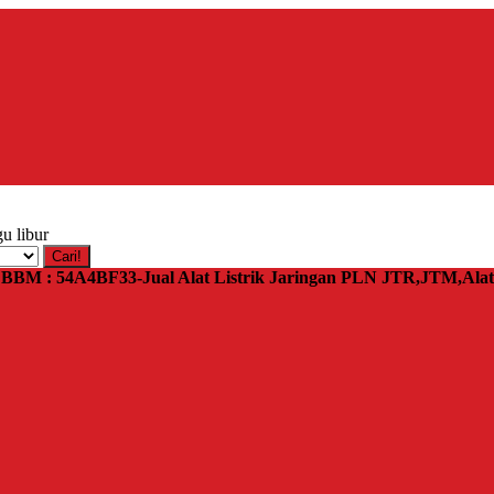
u libur
Cari!
 | BBM : 54A4BF33-Jual Alat Listrik Jaringan PLN JTR,JTM,Al