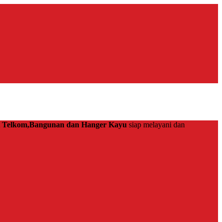
at Telkom,Bangunan dan Hanger Kayu
siap melayani dan