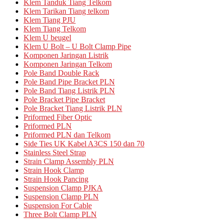
Klem Tanduk Tiang Telkom
Klem Tarikan Tiang telkom
Klem Tiang PJU
Klem Tiang Telkom
Klem U beugel
Klem U Bolt – U Bolt Clamp Pipe
Komponen Jaringan Listrik
Komponen Jaringan Telkom
Pole Band Double Rack
Pole Band Pipe Bracket PLN
Pole Band Tiang Listrik PLN
Pole Bracket Pipe Bracket
Pole Bracket Tiang Listrik PLN
Priformed Fiber Optic
Priformed PLN
Priformed PLN dan Telkom
Side Ties UK Kabel A3CS 150 dan 70
Stainless Steel Strap
Strain Clamp Assembly PLN
Strain Hook Clamp
Strain Hook Pancing
Suspension Clamp PJKA
Suspension Clamp PLN
Suspension For Cable
Three Bolt Clamp PLN