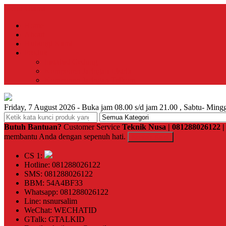
Menu Utama
Home
About
Hubungi Kami
Produk
Instalasi Gedung
Komponen Jaringan Listrik
Komponen Jaringan Telkom
Friday, 7 August 2026 - Buka jam 08.00 s/d jam 21.00 , Sabtu- Mingg
Butuh Bantuan?
Customer Service
Teknik Nusa | 081288026122
membantu Anda dengan sepenuh hati.
Kontak Kami
CS 1:
Hotline: 081288026122
SMS: 081288026122
BBM: 54A4BF33
Whatsapp: 081288026122
Line: nsnursalim
WeChat: WECHATID
GTalk: GTALKID