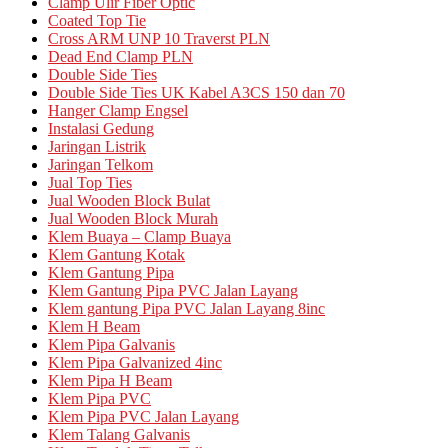
Clamp Ulir Fiber Optic
Coated Top Tie
Cross ARM UNP 10 Traverst PLN
Dead End Clamp PLN
Double Side Ties
Double Side Ties UK Kabel A3CS 150 dan 70
Hanger Clamp Engsel
Instalasi Gedung
Jaringan Listrik
Jaringan Telkom
Jual Top Ties
Jual Wooden Block Bulat
Jual Wooden Block Murah
Klem Buaya – Clamp Buaya
Klem Gantung Kotak
Klem Gantung Pipa
Klem Gantung Pipa PVC Jalan Layang
Klem gantung Pipa PVC Jalan Layang 8inc
Klem H Beam
Klem Pipa Galvanis
Klem Pipa Galvanized 4inc
Klem Pipa H Beam
Klem Pipa PVC
Klem Pipa PVC Jalan Layang
Klem Talang Galvanis