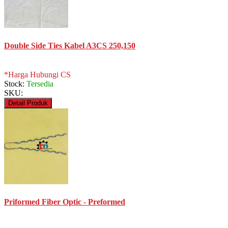
Double Side Ties Kabel A3CS 250,150
*Harga Hubungi CS
Stock:
Tersedia
SKU:
Detail Produk
Priformed Fiber Optic - Preformed