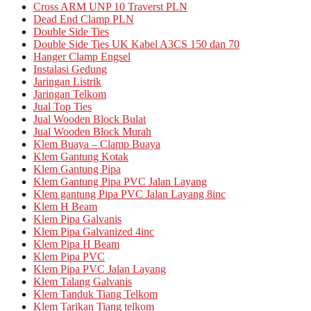
Cross ARM UNP 10 Traverst PLN
Dead End Clamp PLN
Double Side Ties
Double Side Ties UK Kabel A3CS 150 dan 70
Hanger Clamp Engsel
Instalasi Gedung
Jaringan Listrik
Jaringan Telkom
Jual Top Ties
Jual Wooden Block Bulat
Jual Wooden Block Murah
Klem Buaya – Clamp Buaya
Klem Gantung Kotak
Klem Gantung Pipa
Klem Gantung Pipa PVC Jalan Layang
Klem gantung Pipa PVC Jalan Layang 8inc
Klem H Beam
Klem Pipa Galvanis
Klem Pipa Galvanized 4inc
Klem Pipa H Beam
Klem Pipa PVC
Klem Pipa PVC Jalan Layang
Klem Talang Galvanis
Klem Tanduk Tiang Telkom
Klem Tarikan Tiang telkom