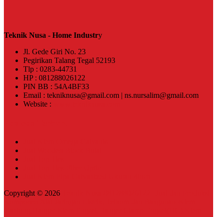
Teknik Nusa - Home Industr
y
Jl. Gede Giri No. 23
Pegirikan Talang Tegal 52193
Tlp : 0283-44731
HP : 081288026122
PIN BB : 54A4BF33
Email : tekniknusa@gmail.com | ns.nursalim@gmail.com
Website :
www.tekniknusa.com
Pos-pos Terbaru
Jual Klem Omega Galvanis
Jual Wooden Block Bulat
Jual Top Ties
Jual Top Ties Fiber Optic
Jual Klem Pipa Galvanized Ukuran 4inch
Copyright © 2026
Teknik Nusa-081288026122 | Jual dan Produksi
Komponen Alat Jaringan Listrik, Telkom dan Bangunan-Klem
Gantung,Hanger Klem Engsel,Hanger Clamp Engsel(HC),Klem