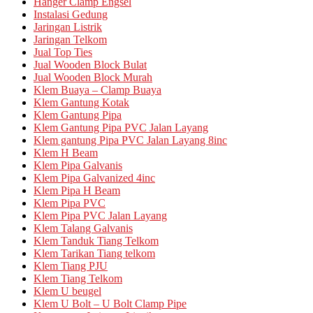
Hanger Clamp Engsel
Instalasi Gedung
Jaringan Listrik
Jaringan Telkom
Jual Top Ties
Jual Wooden Block Bulat
Jual Wooden Block Murah
Klem Buaya – Clamp Buaya
Klem Gantung Kotak
Klem Gantung Pipa
Klem Gantung Pipa PVC Jalan Layang
Klem gantung Pipa PVC Jalan Layang 8inc
Klem H Beam
Klem Pipa Galvanis
Klem Pipa Galvanized 4inc
Klem Pipa H Beam
Klem Pipa PVC
Klem Pipa PVC Jalan Layang
Klem Talang Galvanis
Klem Tanduk Tiang Telkom
Klem Tarikan Tiang telkom
Klem Tiang PJU
Klem Tiang Telkom
Klem U beugel
Klem U Bolt – U Bolt Clamp Pipe