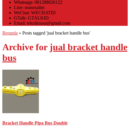
Whatsapp: 081288026122
Line: nsnursalim
WeChat: WECHATID
GTalk: GTALKID
Email: tekniknusa@gmail.com
Beranda
»
Posts tagged 'jual bracket handle bus'
Archive for
jual bracket handle
bus
Bracket Handle Pipa Bus Double