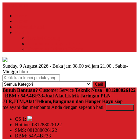
Menu Utama
Home
About
Hubungi Kami
Produk
Instalasi Gedung
Komponen Jaringan Listrik
Komponen Jaringan Telkom
Sunday, 9 August 2026 - Buka jam 08.00 s/d jam 21.00 , Sabtu-
Minggu libur
Cari!
Butuh Bantuan?
Customer Service
Teknik Nusa | 081288026122
| BBM : 54A4BF33-Jual Alat Listrik Jaringan PLN
JTR,JTM,Alat Telkom,Bangunan dan Hanger Kayu
siap
melayani dan membantu Anda dengan sepenuh hati.
Kontak Kami
CS 1:
Hotline: 081288026122
SMS: 081288026122
BBM: 54A4BF33