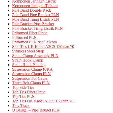
Komponen Jaringan Listrik
Komponen Jaringan Telkom
Pole Band Double Rack
Pole Band Pipe Bracket PLN
Pole Band Tiang Listrik PLN
Pole Bracket Pipe Bracket
Pole Bracket Tiang Listrik PLN
Priformed Fiber Optic
Priformed PLN
Priformed PLN dan Telkom
Side Ties UK Kabel A3CS 150 dan 70
Stainless Steel Strap
Strain Clamp Assembly PLN
Strain Hook Clamp
Strain Hook Pancing
Suspension Clamp PJKA
Suspension Clamp PLN
Suspension For Cable
Three Bolt Clamp PLN
Top Side Ties
Top Ties Fiber Optic
Top Ties PLN
Top Ties UK Kabel A3CS 150 dan 70
Tray Track
U Beugel – Pipe Beugel PLN