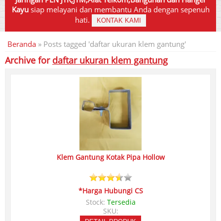
Kayu
siap melayani dan membantu Anda dengan sepenuh
hati.
KONTAK KAMI
Beranda
»
Posts tagged 'daftar ukuran klem gantung'
Archive for
daftar ukuran klem gantung
Klem Gantung Kotak Pipa Hollow
*Harga Hubungi CS
Stock:
Tersedia
SKU: