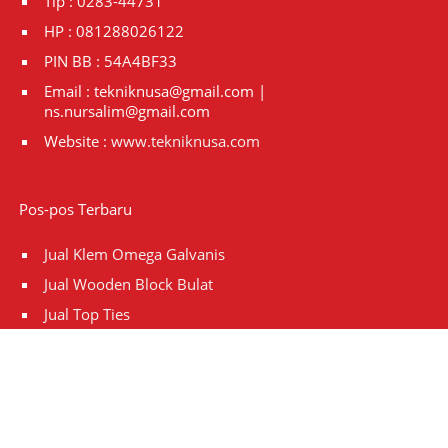
Tlp : 0283-44731
HP : 081288026122
PIN BB : 54A4BF33
Email : tekniknusa@gmail.com |
ns.nursalim@gmail.com
Website :
www.tekniknusa.com
Pos-pos Terbaru
Jual Klem Omega Galvanis
Jual Wooden Block Bulat
Jual Top Ties
Jual Top Ties Fiber Optic
Jual Klem Pipa Galvanized Ukuran 4inch
Copyright © 2026
Teknik Nusa-081288026122 | Jual dan