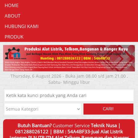
HOME
ABOUT
HUBUNGI KAMI
PRODUK
Thursday, 6 August 2026 - Buka jam 08.00 s/d jam 21.00 ,
Sabtu- Minggu libur
CARI!
Butuh Bantuan?
Customer Service
Teknik Nusa |
081288026122 | BBM : 54A4BF33-Jual Alat Listrik
Jaringan PLN JTR,JTM,Alat Telkom,Bangunan dan Hanger