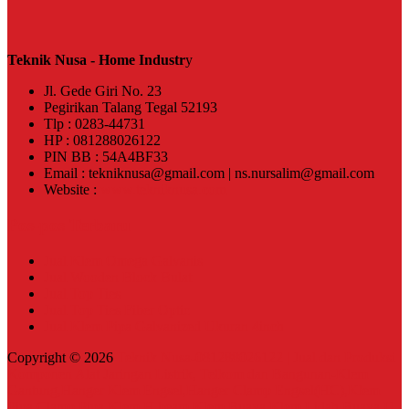
Teknik Nusa - Home Industr
y
Jl. Gede Giri No. 23
Pegirikan Talang Tegal 52193
Tlp : 0283-44731
HP : 081288026122
PIN BB : 54A4BF33
Email : tekniknusa@gmail.com | ns.nursalim@gmail.com
Website :
www.tekniknusa.com
Pos-pos Terbaru
Jual Klem Omega Galvanis
Jual Wooden Block Bulat
Jual Top Ties
Jual Top Ties Fiber Optic
Jual Klem Pipa Galvanized Ukuran 4inch
Copyright © 2026
Teknik Nusa-081288026122 | Jual dan Produksi
Komponen Alat Jaringan Listrik, Telkom dan Bangunan-Klem
Gantung,Hanger Klem Engsel,Hanger Clamp Engsel(HC),Klem
Pipa,Clamp Pipa,Klem H beam,Klem Buaya,Klem Lidah Buaya,U