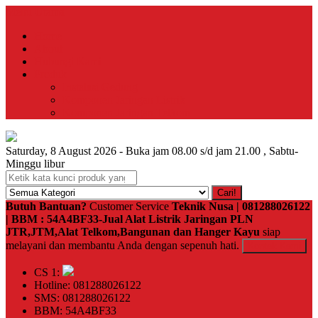
Menu Utama
Home
About
Hubungi Kami
Produk
Instalasi Gedung
Komponen Jaringan Listrik
Komponen Jaringan Telkom
Saturday, 8 August 2026 - Buka jam 08.00 s/d jam 21.00 , Sabtu-
Minggu libur
Cari!
Butuh Bantuan?
Customer Service
Teknik Nusa | 081288026122
| BBM : 54A4BF33-Jual Alat Listrik Jaringan PLN
JTR,JTM,Alat Telkom,Bangunan dan Hanger Kayu
siap
melayani dan membantu Anda dengan sepenuh hati.
Kontak Kami
CS 1:
Hotline: 081288026122
SMS: 081288026122
BBM: 54A4BF33