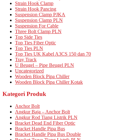
Strain Hook Clamp
Strain Hook Pancing
Suspension Clamp PJKA
Suspension Clamp PLN
Suspension For Cable
Three Bolt Clamp PLN
Top Side Ties
Top Ties Fiber Optic
Top Ties PLN
Top Ties UK Kabel A3CS 150 dan 70
Tray Track
U Beugel – Pipe Beugel PLN
Uncategorized
Wooden Block Pipa Chiller
Wooden Block Pipa Chiller Kotak
Kategori Produk
Anchor Bolt
Angkur Baja – Anchor Bolt
Angkur Rod Tiang Listrik PLN
Bracket Dead End Fiber Optic
Bracket Handle Pipa Bus
Bracket Handle Pipa Bus Double
Bracket Travo Tiang Listrik PLN