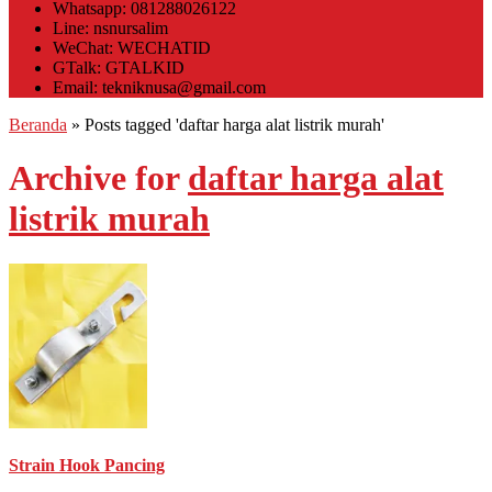
Whatsapp: 081288026122
Line: nsnursalim
WeChat: WECHATID
GTalk: GTALKID
Email: tekniknusa@gmail.com
Beranda
»
Posts tagged 'daftar harga alat listrik murah'
Archive for
daftar harga alat
listrik murah
Strain Hook Pancing