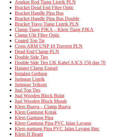
Angkur Rod Tiang Listrik PLN
Bracket Dead End Fiber Optic
Bracket Handle Pipa Bus
Bracket Handle Pipa Bus Double
Bracket Travo Tiang Listrik PLN
Clamp Tiang PJKA – Klem Tiang PJKA
Clamp Ulir Fiber Optic
Coated Top Tie
Cross ARM UNP 10 Traverst PLN
Dead End Clamp PLN
Double Side Ties
Double Side Ties UK Kabel A3CS 150 dan 70
Hanger Clamp Engsel
Instalasi Gedung
Jaringan Listrik
Jaringan Telkom
Jual Top Ties
Jual Wooden Block Bulat
Jual Wooden Block Murah
Klem Buaya – Clamp Buaya
Klem Gantung Kotak
Klem Gantung Pipa
Klem Gantung Pipa PVC Jalan Layang
Klem gantung Pipa PVC Jalan Layang 8inc
Klem H Beam