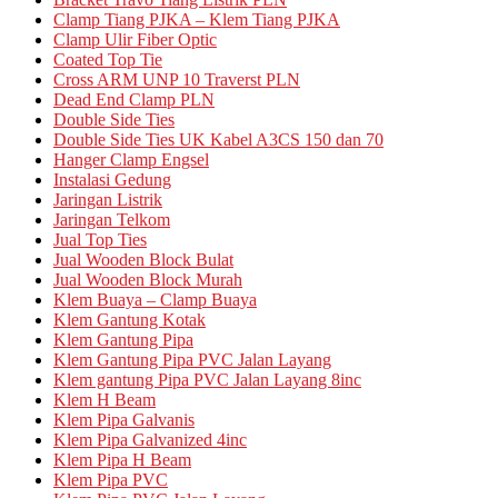
Clamp Tiang PJKA – Klem Tiang PJKA
Clamp Ulir Fiber Optic
Coated Top Tie
Cross ARM UNP 10 Traverst PLN
Dead End Clamp PLN
Double Side Ties
Double Side Ties UK Kabel A3CS 150 dan 70
Hanger Clamp Engsel
Instalasi Gedung
Jaringan Listrik
Jaringan Telkom
Jual Top Ties
Jual Wooden Block Bulat
Jual Wooden Block Murah
Klem Buaya – Clamp Buaya
Klem Gantung Kotak
Klem Gantung Pipa
Klem Gantung Pipa PVC Jalan Layang
Klem gantung Pipa PVC Jalan Layang 8inc
Klem H Beam
Klem Pipa Galvanis
Klem Pipa Galvanized 4inc
Klem Pipa H Beam
Klem Pipa PVC