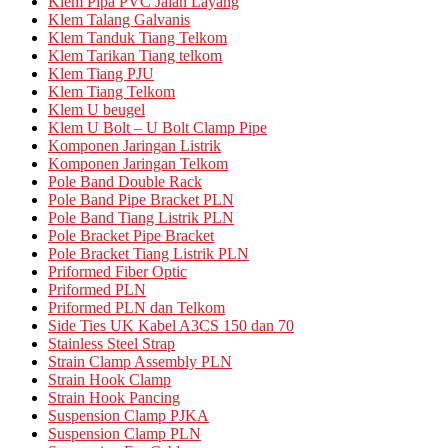
Klem Pipa PVC Jalan Layang
Klem Talang Galvanis
Klem Tanduk Tiang Telkom
Klem Tarikan Tiang telkom
Klem Tiang PJU
Klem Tiang Telkom
Klem U beugel
Klem U Bolt – U Bolt Clamp Pipe
Komponen Jaringan Listrik
Komponen Jaringan Telkom
Pole Band Double Rack
Pole Band Pipe Bracket PLN
Pole Band Tiang Listrik PLN
Pole Bracket Pipe Bracket
Pole Bracket Tiang Listrik PLN
Priformed Fiber Optic
Priformed PLN
Priformed PLN dan Telkom
Side Ties UK Kabel A3CS 150 dan 70
Stainless Steel Strap
Strain Clamp Assembly PLN
Strain Hook Clamp
Strain Hook Pancing
Suspension Clamp PJKA
Suspension Clamp PLN