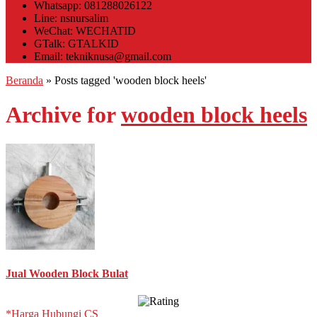
Whatsapp: 081288026122
Line: nsnursalim
WeChat: WECHATID
GTalk: GTALKID
Email: tekniknusa@gmail.com
Beranda
»
Posts tagged 'wooden block heels'
Archive for
wooden block heels
Jual Wooden Block Bulat
*Harga Hubungi CS