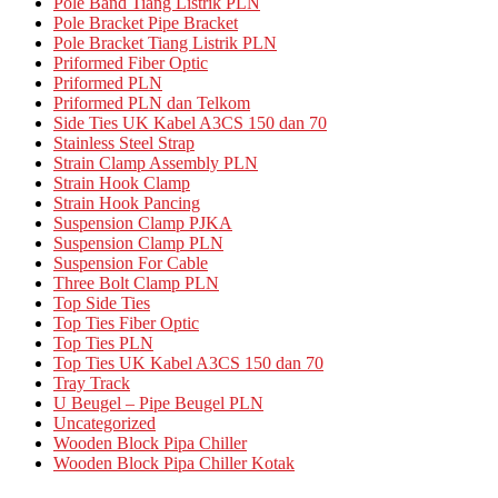
Pole Band Tiang Listrik PLN
Pole Bracket Pipe Bracket
Pole Bracket Tiang Listrik PLN
Priformed Fiber Optic
Priformed PLN
Priformed PLN dan Telkom
Side Ties UK Kabel A3CS 150 dan 70
Stainless Steel Strap
Strain Clamp Assembly PLN
Strain Hook Clamp
Strain Hook Pancing
Suspension Clamp PJKA
Suspension Clamp PLN
Suspension For Cable
Three Bolt Clamp PLN
Top Side Ties
Top Ties Fiber Optic
Top Ties PLN
Top Ties UK Kabel A3CS 150 dan 70
Tray Track
U Beugel – Pipe Beugel PLN
Uncategorized
Wooden Block Pipa Chiller
Wooden Block Pipa Chiller Kotak