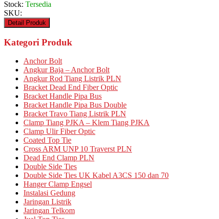
Stock:
Tersedia
SKU:
Detail Produk
Kategori Produk
Anchor Bolt
Angkur Baja – Anchor Bolt
Angkur Rod Tiang Listrik PLN
Bracket Dead End Fiber Optic
Bracket Handle Pipa Bus
Bracket Handle Pipa Bus Double
Bracket Travo Tiang Listrik PLN
Clamp Tiang PJKA – Klem Tiang PJKA
Clamp Ulir Fiber Optic
Coated Top Tie
Cross ARM UNP 10 Traverst PLN
Dead End Clamp PLN
Double Side Ties
Double Side Ties UK Kabel A3CS 150 dan 70
Hanger Clamp Engsel
Instalasi Gedung
Jaringan Listrik
Jaringan Telkom