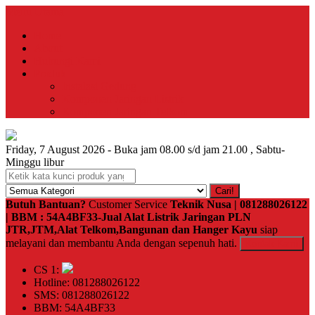
Menu Utama
Home
About
Hubungi Kami
Produk
Instalasi Gedung
Komponen Jaringan Listrik
Komponen Jaringan Telkom
Friday, 7 August 2026 - Buka jam 08.00 s/d jam 21.00 , Sabtu-
Minggu libur
Cari!
Butuh Bantuan?
Customer Service
Teknik Nusa | 081288026122
| BBM : 54A4BF33-Jual Alat Listrik Jaringan PLN
JTR,JTM,Alat Telkom,Bangunan dan Hanger Kayu
siap
melayani dan membantu Anda dengan sepenuh hati.
Kontak Kami
CS 1:
Hotline: 081288026122
SMS: 081288026122
BBM: 54A4BF33