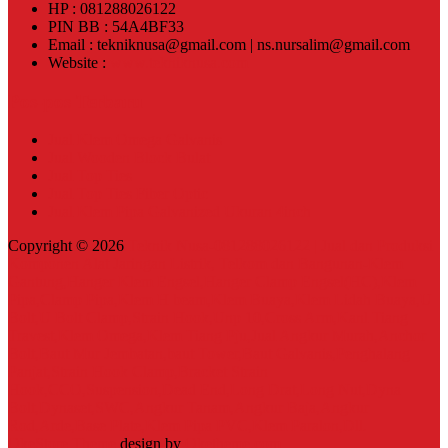
HP : 081288026122
PIN BB : 54A4BF33
Email : tekniknusa@gmail.com | ns.nursalim@gmail.com
Website :
www.tekniknusa.com
Pos-pos Terbaru
Jual Klem Omega Galvanis
Jual Wooden Block Bulat
Jual Top Ties
Jual Top Ties Fiber Optic
Jual Klem Pipa Galvanized Ukuran 4inch
Copyright © 2026
Teknik Nusa-081288026122 | Jual dan Produksi
Komponen Alat Jaringan Listrik, Telkom dan Bangunan-Klem
Gantung,Hanger Klem Engsel,Hanger Clamp Engsel(HC),Klem
Pipa,Clamp Pipa,Klem H beam,Klem Buaya,Klem Lidah Buaya,U
Bolt,U Bolt Clamp,Strain Hook,Unp 10,Cross Arm,Kanl Tiang
Travest,Klem Omega,Klem Tiang Pju,Jual Angkur Murah,Anchor
Bolt,Baut Mur Jembatan,baut Tower,Baut Galvanis,Penghalang
Panjat,Strain Hook Clamp,Bracket Strain
Hook,CCO,Suspension,Dead End,Long Drat,Long Nut,Dyna
Bolt,Dynaset,SWC,Angkur Tanam,Angkur Baja,Angkur
Rod,Arde,Base Plate,Klem Pipa PVC,Klem Paralon,Dll.
OkeStore Theme
design by
Oketheme.com