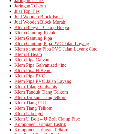
Jaringan Listrik
Jaringan Telkom
Jual Top Ties
Jual Wooden Block Bulat
Jual Wooden Block Murah
Klem Buaya – Clamp Buaya
Klem Gantung Kotak
Klem Gantung Pipa
Klem Gantung Pipa PVC Jalan Layang
Klem gantung Pipa PVC Jalan Layang 8inc
Klem H Beam
Klem Pipa Galvanis
Klem Pipa Galvanized 4inc
Klem Pipa H Beam
Klem Pipa PVC
Klem Pipa PVC Jalan Layang
Klem Talang Galvanis
Klem Tanduk Tiang Telkom
Klem Tarikan Tiang telkom
Klem Tiang PJU
Klem Tiang Telkom
Klem U beugel
Klem U Bolt – U Bolt Clamp Pipe
Komponen Jaringan Listrik
Komponen Jaringan Telkom