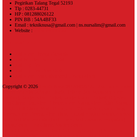
Pegirikan Talang Tegal 52193
Tlp : 0283-44731
HP : 081288026122
PIN BB : 54A4BF33
Email : tekniknusa@gmail.com | ns.nursalim@gmail.com
Website :
www.tekniknusa.com
Pos-pos Terbaru
Jual Klem Omega Galvanis
Jual Wooden Block Bulat
Jual Top Ties
Jual Top Ties Fiber Optic
Jual Klem Pipa Galvanized Ukuran 4inch
Copyright © 2026
Teknik Nusa-081288026122 | Jual dan Produksi
Komponen Alat Jaringan Listrik, Telkom dan Bangunan-Klem
Gantung,Hanger Klem Engsel,Hanger Clamp Engsel(HC),Klem
Pipa,Clamp Pipa,Klem H beam,Klem Buaya,Klem Lidah Buaya,U
Bolt,U Bolt Clamp,Strain Hook,Unp 10,Cross Arm,Kanl Tiang
Travest,Klem Omega,Klem Tiang Pju,Jual Angkur Murah,Anchor
Bolt,Baut Mur Jembatan,baut Tower,Baut Galvanis,Penghalang
Panjat,Strain Hook Clamp,Bracket Strain
Hook,CCO,Suspension,Dead End,Long Drat,Long Nut,Dyna
Bolt,Dynaset,SWC,Angkur Tanam,Angkur Baja,Angkur