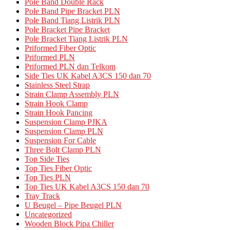
Pole Band Double Rack
Pole Band Pipe Bracket PLN
Pole Band Tiang Listrik PLN
Pole Bracket Pipe Bracket
Pole Bracket Tiang Listrik PLN
Priformed Fiber Optic
Priformed PLN
Priformed PLN dan Telkom
Side Ties UK Kabel A3CS 150 dan 70
Stainless Steel Strap
Strain Clamp Assembly PLN
Strain Hook Clamp
Strain Hook Pancing
Suspension Clamp PJKA
Suspension Clamp PLN
Suspension For Cable
Three Bolt Clamp PLN
Top Side Ties
Top Ties Fiber Optic
Top Ties PLN
Top Ties UK Kabel A3CS 150 dan 70
Tray Track
U Beugel – Pipe Beugel PLN
Uncategorized
Wooden Block Pipa Chiller