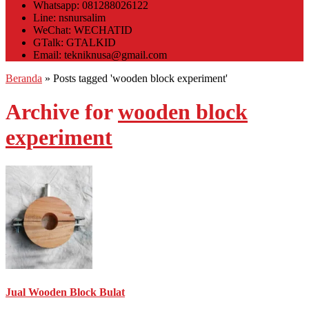
Whatsapp: 081288026122
Line: nsnursalim
WeChat: WECHATID
GTalk: GTALKID
Email: tekniknusa@gmail.com
Beranda
»
Posts tagged 'wooden block experiment'
Archive for
wooden block
experiment
Jual Wooden Block Bulat