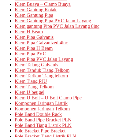
Klem Buaya – Clamp Buaya
Klem Gantung Kotak
Klem Gantung Pipa
Klem Gantung Pipa PVC Jalan Layang
Klem gantung Pipa PVC Jalan Layang 8inc
Klem H Beam
Klem Pipa Galvanis
Klem Pipa Galvanized 4inc
Klem Pipa H Beam
Klem Pipa PVC
Klem Pipa PVC Jalan Layang
Klem Talang Galvanis
Klem Tanduk Tiang Telkom
Klem Tarikan Tiang telkom
Klem Tiang PJU
Klem Tiang Telkom
Klem U beugel
Klem U Bolt – U Bolt Clamp Pipe
Komponen Jaringan Listrik
Komponen Jaringan Telkom
Pole Band Double Rack
Pole Band Pipe Bracket PLN
Pole Band Tiang Listrik PLN
Pole Bracket Pipe Bracket
Pole Bracket Tiang Listrik PLN