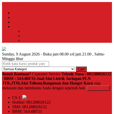
Menu Utama
Home
About
Hubungi Kami
Produk
Instalasi Gedung
Komponen Jaringan Listrik
Komponen Jaringan Telkom
Sunday, 9 August 2026 - Buka jam 08.00 s/d jam 21.00 , Sabtu-
Minggu libur
Cari!
Butuh Bantuan?
Customer Service
Teknik Nusa | 081288026122
| BBM : 54A4BF33-Jual Alat Listrik Jaringan PLN
JTR,JTM,Alat Telkom,Bangunan dan Hanger Kayu
siap
melayani dan membantu Anda dengan sepenuh hati.
Kontak Kami
CS 1:
Hotline: 081288026122
SMS: 081288026122
BBM: 54A4BF33