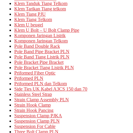
Klem Tanduk Tiang Telkom
Klem Tarikan Tiang telkom
Klem Tiang PJU
Klem Tiang Telkom
Klem U beugel
Klem U Bolt – U Bolt Clamp Pipe
Komponen Jaringan Listrik
Komponen Jaringan Telkom
Pole Band Double Rack
Pole Band Pipe Bracket PLN
Pole Band Tiang Listrik PLN
Pole Bracket Pipe Bracket
Pole Bracket Tiang Listrik PLN
Priformed Fiber Optic
Priformed PLN
Priformed PLN dan Telkom
Side Ties UK Kabel A3CS 150 dan 70
Stainless Steel Strap
Strain Clamp Assembly PLN
Strain Hook Clamp
Strain Hook Pancing
Suspension Clamp PJKA
Suspension Clamp PLN
Suspension For Cable
Three Bolt Clamp PLN