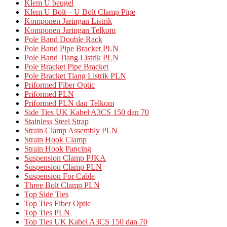
Klem U beugel
Klem U Bolt – U Bolt Clamp Pipe
Komponen Jaringan Listrik
Komponen Jaringan Telkom
Pole Band Double Rack
Pole Band Pipe Bracket PLN
Pole Band Tiang Listrik PLN
Pole Bracket Pipe Bracket
Pole Bracket Tiang Listrik PLN
Priformed Fiber Optic
Priformed PLN
Priformed PLN dan Telkom
Side Ties UK Kabel A3CS 150 dan 70
Stainless Steel Strap
Strain Clamp Assembly PLN
Strain Hook Clamp
Strain Hook Pancing
Suspension Clamp PJKA
Suspension Clamp PLN
Suspension For Cable
Three Bolt Clamp PLN
Top Side Ties
Top Ties Fiber Optic
Top Ties PLN
Top Ties UK Kabel A3CS 150 dan 70