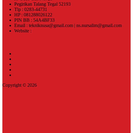
Pegirikan Talang Tegal 52193
Tlp : 0283-44731
HP : 081288026122
PIN BB : 54A4BF33
Email : tekniknusa@gmail.com | ns.nursalim@gmail.com
Website :
www.tekniknusa.com
Pos-pos Terbaru
Jual Klem Omega Galvanis
Jual Wooden Block Bulat
Jual Top Ties
Jual Top Ties Fiber Optic
Jual Klem Pipa Galvanized Ukuran 4inch
Copyright © 2026
Teknik Nusa-081288026122 | Jual dan Produksi
Komponen Alat Jaringan Listrik, Telkom dan Bangunan-Klem
Gantung,Hanger Klem Engsel,Hanger Clamp Engsel(HC),Klem
Pipa,Clamp Pipa,Klem H beam,Klem Buaya,Klem Lidah Buaya,U
Bolt,U Bolt Clamp,Strain Hook,Unp 10,Cross Arm,Kanl Tiang
Travest,Klem Omega,Klem Tiang Pju,Jual Angkur Murah,Anchor
Bolt,Baut Mur Jembatan,baut Tower,Baut Galvanis,Penghalang
Panjat,Strain Hook Clamp,Bracket Strain
Hook,CCO,Suspension,Dead End,Long Drat,Long Nut,Dyna