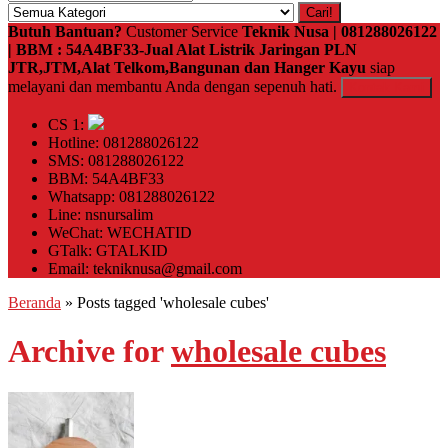
Cari!
Butuh Bantuan?
Customer Service
Teknik Nusa | 081288026122
| BBM : 54A4BF33-Jual Alat Listrik Jaringan PLN
JTR,JTM,Alat Telkom,Bangunan dan Hanger Kayu
siap
melayani dan membantu Anda dengan sepenuh hati.
Kontak Kami
CS 1:
Hotline: 081288026122
SMS: 081288026122
BBM: 54A4BF33
Whatsapp: 081288026122
Line: nsnursalim
WeChat: WECHATID
GTalk: GTALKID
Email: tekniknusa@gmail.com
Beranda
»
Posts tagged 'wholesale cubes'
Archive for
wholesale cubes