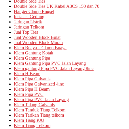
Double Side Ties
Double Side Ties UK Kabel A3CS 150 dan 70
Hanger Clamp Engsel
Instalasi Gedung
Jaringan Listrik
Jaringan Telkom
Jual Top Ties
Jual Wooden Block Bulat
Jual Wooden Block Murah
Klem Buaya – Clamp Buaya
Klem Gantung Kotak
Klem Gantung Pipa
Klem Gantung Pipa PVC Jalan Layang
Klem gantung Pipa PVC Jalan Layang 8inc
Klem H Beam
Klem Pipa Galvanis
Klem Pipa Galvanized 4inc
Klem Pipa H Beam
Klem Pipa PVC
Klem Pipa PVC Jalan Layang
Klem Talang Galvanis
Klem Tanduk Tiang Telkom
Klem Tarikan Tiang telkom
Klem Tiang PJU
Klem Tiang Telkom