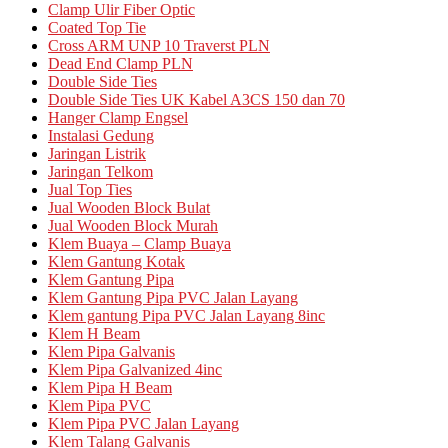
Clamp Ulir Fiber Optic
Coated Top Tie
Cross ARM UNP 10 Traverst PLN
Dead End Clamp PLN
Double Side Ties
Double Side Ties UK Kabel A3CS 150 dan 70
Hanger Clamp Engsel
Instalasi Gedung
Jaringan Listrik
Jaringan Telkom
Jual Top Ties
Jual Wooden Block Bulat
Jual Wooden Block Murah
Klem Buaya – Clamp Buaya
Klem Gantung Kotak
Klem Gantung Pipa
Klem Gantung Pipa PVC Jalan Layang
Klem gantung Pipa PVC Jalan Layang 8inc
Klem H Beam
Klem Pipa Galvanis
Klem Pipa Galvanized 4inc
Klem Pipa H Beam
Klem Pipa PVC
Klem Pipa PVC Jalan Layang
Klem Talang Galvanis