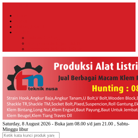
Menu Utama
Home
About
Hubungi Kami
Produk
Instalasi Gedung
Komponen Jaringan Listrik
Komponen Jaringan Telkom
Saturday, 8 August 2026 - Buka jam 08.00 s/d jam 21.00 , Sabtu-
Minggu libur