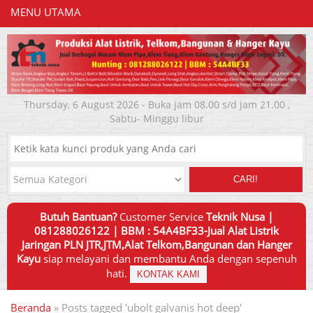
MENU UTAMA
Thursday, 6 August 2026 - Buka jam 08.00 s/d jam 21.00 ,
Sabtu- Minggu libur
CARI!
Butuh Bantuan?
Customer Service
Teknik Nusa |
081288026122 | BBM : 54A4BF33-Jual Alat Listrik
Jaringan PLN JTR,JTM,Alat Telkom,Bangunan dan Hanger
Kayu
siap melayani dan membantu Anda dengan sepenuh
hati.
KONTAK KAMI
Beranda
»
Posts tagged 'ubolt galvanis hot deep'