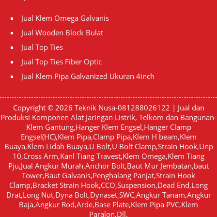
Jual Klem Omega Galvanis
Jual Wooden Block Bulat
Jual Top Ties
Jual Top Ties Fiber Optic
Jual Klem Pipa Galvanized Ukuran 4inch
Copyright © 2026
Teknik Nusa-081288026122 | Jual dan
Produksi Komponen Alat Jaringan Listrik, Telkom dan Bangunan-
Klem Gantung,Hanger Klem Engsel,Hanger Clamp
Engsel(HC),Klem Pipa,Clamp Pipa,Klem H beam,Klem
Buaya,Klem Lidah Buaya,U Bolt,U Bolt Clamp,Strain Hook,Unp
10,Cross Arm,Kanl Tiang Travest,Klem Omega,Klem Tiang
Pju,Jual Angkur Murah,Anchor Bolt,Baut Mur Jembatan,baut
Tower,Baut Galvanis,Penghalang Panjat,Strain Hook
Clamp,Bracket Strain Hook,CCO,Suspension,Dead End,Long
Drat,Long Nut,Dyna Bolt,Dynaset,SWC,Angkur Tanam,Angkur
Baja,Angkur Rod,Arde,Base Plate,Klem Pipa PVC,Klem
Paralon,Dll.