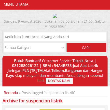
MENU UTAMA
Sunday, 9 August 2026 - Buka jam 08.00 s/d jam 21.00 , Sabtu-
Minggu libur
CARI!
Butuh Bantuan?
Customer Service
Teknik Nusa |
081288026122 | BBM : 54A4BF33-Jual Alat Listrik
Jaringan PLN JTR,JTM,Alat Telkom,Bangunan dan Hanger
Kayu
siap melayani dan membantu Anda dengan sepenuh
hati.
KONTAK KAMI
Beranda
»
Posts tagged 'suspencion listrik'
Archive for
suspencion listrik