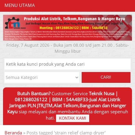
MENU UTAMA
Friday, 7 August 2026 - Buka jam 08.00 s/d jam 21.00 , Sabtu-
Minggu libur
CARI!
Butuh Bantuan?
Customer Service
Teknik Nusa |
081288026122 | BBM : 54A4BF33-Jual Alat Listrik
Jaringan PLN JTR,JTM,Alat Telkom,Bangunan dan Hanger
Kayu
siap melayani dan membantu Anda dengan sepenuh
hati.
KONTAK KAMI
Beranda
»
Posts tagged 'strain relief clamp dryer'