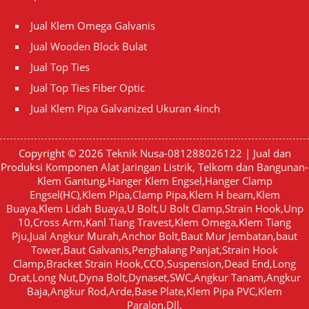
Jual Klem Omega Galvanis
Jual Wooden Block Bulat
Jual Top Ties
Jual Top Ties Fiber Optic
Jual Klem Pipa Galvanized Ukuran 4inch
Copyright © 2026
Teknik Nusa-081288026122 | Jual dan
Produksi Komponen Alat Jaringan Listrik, Telkom dan Bangunan-
Klem Gantung,Hanger Klem Engsel,Hanger Clamp
Engsel(HC),Klem Pipa,Clamp Pipa,Klem H beam,Klem
Buaya,Klem Lidah Buaya,U Bolt,U Bolt Clamp,Strain Hook,Unp
10,Cross Arm,Kanl Tiang Travest,Klem Omega,Klem Tiang
Pju,Jual Angkur Murah,Anchor Bolt,Baut Mur Jembatan,baut
Tower,Baut Galvanis,Penghalang Panjat,Strain Hook
Clamp,Bracket Strain Hook,CCO,Suspension,Dead End,Long
Drat,Long Nut,Dyna Bolt,Dynaset,SWC,Angkur Tanam,Angkur
Baja,Angkur Rod,Arde,Base Plate,Klem Pipa PVC,Klem
Paralon,Dll.