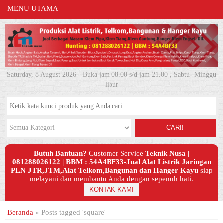
MENU UTAMA
Saturday, 8 August 2026 - Buka jam 08.00 s/d jam 21.00 , Sabtu- Minggu
libur
CARI!
Butuh Bantuan?
Customer Service
Teknik Nusa |
081288026122 | BBM : 54A4BF33-Jual Alat Listrik Jaringan
PLN JTR,JTM,Alat Telkom,Bangunan dan Hanger Kayu
siap
melayani dan membantu Anda dengan sepenuh hati.
KONTAK KAMI
Beranda
»
Posts tagged 'square'