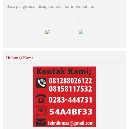
Jasa pengiriman disupport oleh kurir berikut ini:
Hubungi Kami