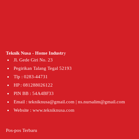
Teknik Nusa - Home Industr
y
Jl. Gede Giri No. 23
Pegirikan Talang Tegal 52193
Tlp : 0283-44731
HP : 081288026122
PIN BB : 54A4BF33
Email : tekniknusa@gmail.com | ns.nursalim@gmail.com
Website :
www.tekniknusa.com
Pos-pos Terbaru