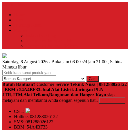
Menu Utama
Home
About
Hubungi Kami
Produk
Instalasi Gedung
Komponen Jaringan Listrik
Komponen Jaringan Telkom
Saturday, 8 August 2026 - Buka jam 08.00 s/d jam 21.00 , Sabtu-
Minggu libur
Cari!
Butuh Bantuan?
Customer Service
Teknik Nusa | 081288026122
| BBM : 54A4BF33-Jual Alat Listrik Jaringan PLN
JTR,JTM,Alat Telkom,Bangunan dan Hanger Kayu
siap
melayani dan membantu Anda dengan sepenuh hati.
Kontak Kami
CS 1:
Hotline: 081288026122
SMS: 081288026122
BBM: 54A4BF33