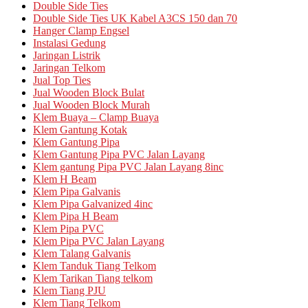
Double Side Ties
Double Side Ties UK Kabel A3CS 150 dan 70
Hanger Clamp Engsel
Instalasi Gedung
Jaringan Listrik
Jaringan Telkom
Jual Top Ties
Jual Wooden Block Bulat
Jual Wooden Block Murah
Klem Buaya – Clamp Buaya
Klem Gantung Kotak
Klem Gantung Pipa
Klem Gantung Pipa PVC Jalan Layang
Klem gantung Pipa PVC Jalan Layang 8inc
Klem H Beam
Klem Pipa Galvanis
Klem Pipa Galvanized 4inc
Klem Pipa H Beam
Klem Pipa PVC
Klem Pipa PVC Jalan Layang
Klem Talang Galvanis
Klem Tanduk Tiang Telkom
Klem Tarikan Tiang telkom
Klem Tiang PJU
Klem Tiang Telkom