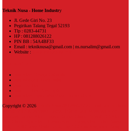
Teknik Nusa - Home Industr
y
Jl. Gede Giri No. 23
Pegirikan Talang Tegal 52193
Tlp : 0283-44731
HP : 081288026122
PIN BB : 54A4BF33
Email : tekniknusa@gmail.com | ns.nursalim@gmail.com
Website :
www.tekniknusa.com
Pos-pos Terbaru
Jual Klem Omega Galvanis
Jual Wooden Block Bulat
Jual Top Ties
Jual Top Ties Fiber Optic
Jual Klem Pipa Galvanized Ukuran 4inch
Copyright © 2026
Teknik Nusa-081288026122 | Jual dan Produksi
Komponen Alat Jaringan Listrik, Telkom dan Bangunan-Klem
Gantung,Hanger Klem Engsel,Hanger Clamp Engsel(HC),Klem
Pipa,Clamp Pipa,Klem H beam,Klem Buaya,Klem Lidah Buaya,U
Bolt,U Bolt Clamp,Strain Hook,Unp 10,Cross Arm,Kanl Tiang