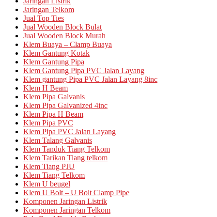
Jaringan Listrik
Jaringan Telkom
Jual Top Ties
Jual Wooden Block Bulat
Jual Wooden Block Murah
Klem Buaya – Clamp Buaya
Klem Gantung Kotak
Klem Gantung Pipa
Klem Gantung Pipa PVC Jalan Layang
Klem gantung Pipa PVC Jalan Layang 8inc
Klem H Beam
Klem Pipa Galvanis
Klem Pipa Galvanized 4inc
Klem Pipa H Beam
Klem Pipa PVC
Klem Pipa PVC Jalan Layang
Klem Talang Galvanis
Klem Tanduk Tiang Telkom
Klem Tarikan Tiang telkom
Klem Tiang PJU
Klem Tiang Telkom
Klem U beugel
Klem U Bolt – U Bolt Clamp Pipe
Komponen Jaringan Listrik
Komponen Jaringan Telkom