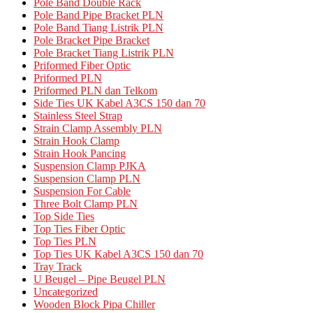
Pole Band Double Rack
Pole Band Pipe Bracket PLN
Pole Band Tiang Listrik PLN
Pole Bracket Pipe Bracket
Pole Bracket Tiang Listrik PLN
Priformed Fiber Optic
Priformed PLN
Priformed PLN dan Telkom
Side Ties UK Kabel A3CS 150 dan 70
Stainless Steel Strap
Strain Clamp Assembly PLN
Strain Hook Clamp
Strain Hook Pancing
Suspension Clamp PJKA
Suspension Clamp PLN
Suspension For Cable
Three Bolt Clamp PLN
Top Side Ties
Top Ties Fiber Optic
Top Ties PLN
Top Ties UK Kabel A3CS 150 dan 70
Tray Track
U Beugel – Pipe Beugel PLN
Uncategorized
Wooden Block Pipa Chiller