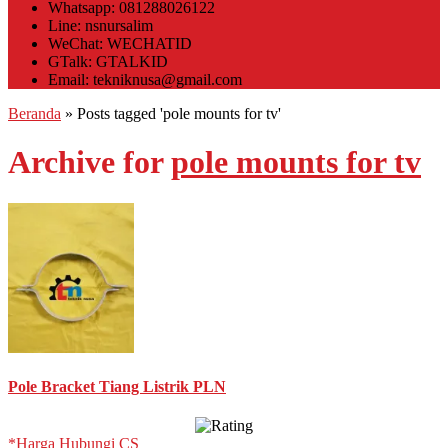
Whatsapp: 081288026122
Line: nsnursalim
WeChat: WECHATID
GTalk: GTALKID
Email: tekniknusa@gmail.com
Beranda
»
Posts tagged 'pole mounts for tv'
Archive for
pole mounts for tv
Pole Bracket Tiang Listrik PLN
*Harga Hubungi CS