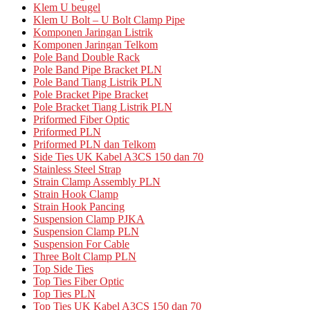
Klem U beugel
Klem U Bolt – U Bolt Clamp Pipe
Komponen Jaringan Listrik
Komponen Jaringan Telkom
Pole Band Double Rack
Pole Band Pipe Bracket PLN
Pole Band Tiang Listrik PLN
Pole Bracket Pipe Bracket
Pole Bracket Tiang Listrik PLN
Priformed Fiber Optic
Priformed PLN
Priformed PLN dan Telkom
Side Ties UK Kabel A3CS 150 dan 70
Stainless Steel Strap
Strain Clamp Assembly PLN
Strain Hook Clamp
Strain Hook Pancing
Suspension Clamp PJKA
Suspension Clamp PLN
Suspension For Cable
Three Bolt Clamp PLN
Top Side Ties
Top Ties Fiber Optic
Top Ties PLN
Top Ties UK Kabel A3CS 150 dan 70