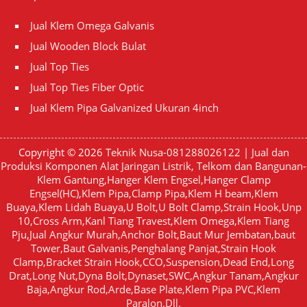
Jual Klem Omega Galvanis
Jual Wooden Block Bulat
Jual Top Ties
Jual Top Ties Fiber Optic
Jual Klem Pipa Galvanized Ukuran 4inch
Copyright © 2026
Teknik Nusa-081288026122 | Jual dan
Produksi Komponen Alat Jaringan Listrik, Telkom dan Bangunan-
Klem Gantung,Hanger Klem Engsel,Hanger Clamp
Engsel(HC),Klem Pipa,Clamp Pipa,Klem H beam,Klem
Buaya,Klem Lidah Buaya,U Bolt,U Bolt Clamp,Strain Hook,Unp
10,Cross Arm,Kanl Tiang Travest,Klem Omega,Klem Tiang
Pju,Jual Angkur Murah,Anchor Bolt,Baut Mur Jembatan,baut
Tower,Baut Galvanis,Penghalang Panjat,Strain Hook
Clamp,Bracket Strain Hook,CCO,Suspension,Dead End,Long
Drat,Long Nut,Dyna Bolt,Dynaset,SWC,Angkur Tanam,Angkur
Baja,Angkur Rod,Arde,Base Plate,Klem Pipa PVC,Klem
Paralon,Dll.