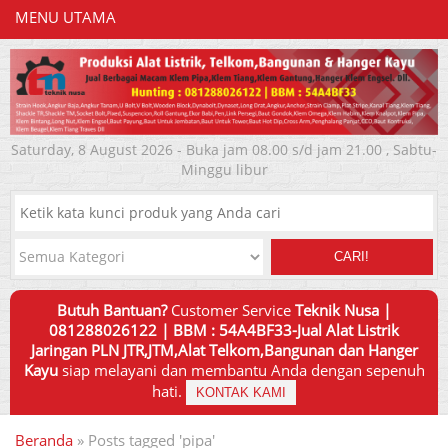
MENU UTAMA
Saturday, 8 August 2026 - Buka jam 08.00 s/d jam 21.00 , Sabtu-
Minggu libur
CARI!
Butuh Bantuan?
Customer Service
Teknik Nusa |
081288026122 | BBM : 54A4BF33-Jual Alat Listrik
Jaringan PLN JTR,JTM,Alat Telkom,Bangunan dan Hanger
Kayu
siap melayani dan membantu Anda dengan sepenuh
hati.
KONTAK KAMI
Beranda
»
Posts tagged 'pipa'