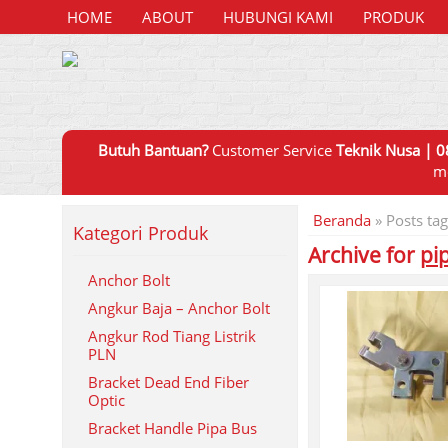
HOME
ABOUT
HUBUNGI KAMI
PRODUK
Butuh Bantuan?
Customer Service
Teknik Nusa | 0
m
Beranda
»
Posts tag
Kategori Produk
Archive for
pi
Anchor Bolt
Angkur Baja – Anchor Bolt
Angkur Rod Tiang Listrik
PLN
Bracket Dead End Fiber
Optic
Bracket Handle Pipa Bus