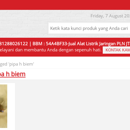
Friday, 7 August 20
81288026122 | BBM : 54A4BF33-Jual Alat Listrik Jaringan PLN 
elayani dan membantu Anda dengan sepenuh hati.
KONTAK KAM
ged 'pipa h biem'
pa h biem