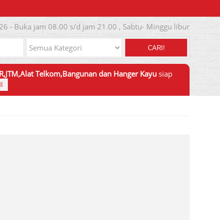
26 - Buka jam 08.00 s/d jam 21.00 , Sabtu- Minggu libur
CARI!
JTR,JTM,Alat Telkom,Bangunan dan Hanger Kayu
siap
I