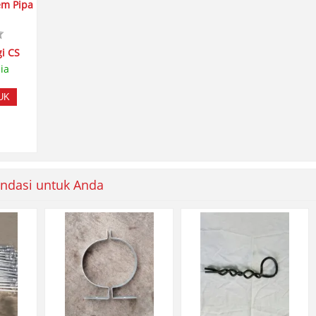
em Pipa
i CS
ia
UK
ndasi untuk Anda