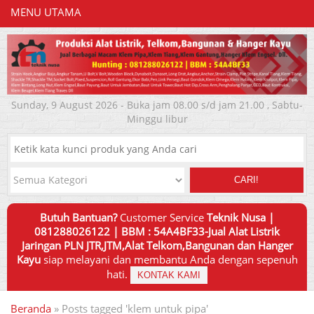
MENU UTAMA
Sunday, 9 August 2026 - Buka jam 08.00 s/d jam 21.00 , Sabtu-
Minggu libur
CARI!
Butuh Bantuan?
Customer Service
Teknik Nusa |
081288026122 | BBM : 54A4BF33-Jual Alat Listrik
Jaringan PLN JTR,JTM,Alat Telkom,Bangunan dan Hanger
Kayu
siap melayani dan membantu Anda dengan sepenuh
hati.
KONTAK KAMI
Beranda
»
Posts tagged 'klem untuk pipa'