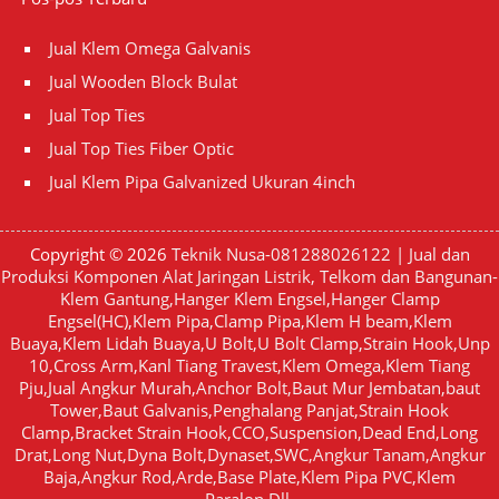
Jual Klem Omega Galvanis
Jual Wooden Block Bulat
Jual Top Ties
Jual Top Ties Fiber Optic
Jual Klem Pipa Galvanized Ukuran 4inch
Copyright © 2026
Teknik Nusa-081288026122 | Jual dan
Produksi Komponen Alat Jaringan Listrik, Telkom dan Bangunan-
Klem Gantung,Hanger Klem Engsel,Hanger Clamp
Engsel(HC),Klem Pipa,Clamp Pipa,Klem H beam,Klem
Buaya,Klem Lidah Buaya,U Bolt,U Bolt Clamp,Strain Hook,Unp
10,Cross Arm,Kanl Tiang Travest,Klem Omega,Klem Tiang
Pju,Jual Angkur Murah,Anchor Bolt,Baut Mur Jembatan,baut
Tower,Baut Galvanis,Penghalang Panjat,Strain Hook
Clamp,Bracket Strain Hook,CCO,Suspension,Dead End,Long
Drat,Long Nut,Dyna Bolt,Dynaset,SWC,Angkur Tanam,Angkur
Baja,Angkur Rod,Arde,Base Plate,Klem Pipa PVC,Klem
Paralon,Dll.