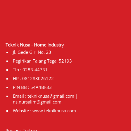
Teknik Nusa - Home Industr
y
Jl. Gede Giri No. 23
Pegirikan Talang Tegal 52193
Tlp : 0283-44731
HP : 081288026122
PIN BB : 54A4BF33
Email : tekniknusa@gmail.com |
ns.nursalim@gmail.com
Website :
www.tekniknusa.com
Pos-pos Terbaru