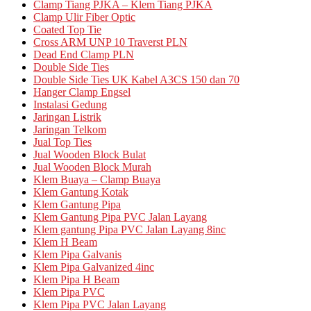
Clamp Tiang PJKA – Klem Tiang PJKA
Clamp Ulir Fiber Optic
Coated Top Tie
Cross ARM UNP 10 Traverst PLN
Dead End Clamp PLN
Double Side Ties
Double Side Ties UK Kabel A3CS 150 dan 70
Hanger Clamp Engsel
Instalasi Gedung
Jaringan Listrik
Jaringan Telkom
Jual Top Ties
Jual Wooden Block Bulat
Jual Wooden Block Murah
Klem Buaya – Clamp Buaya
Klem Gantung Kotak
Klem Gantung Pipa
Klem Gantung Pipa PVC Jalan Layang
Klem gantung Pipa PVC Jalan Layang 8inc
Klem H Beam
Klem Pipa Galvanis
Klem Pipa Galvanized 4inc
Klem Pipa H Beam
Klem Pipa PVC
Klem Pipa PVC Jalan Layang