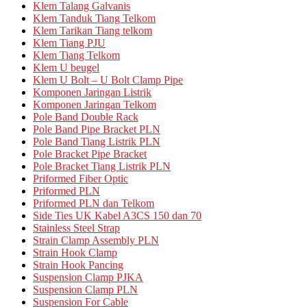
Klem Talang Galvanis
Klem Tanduk Tiang Telkom
Klem Tarikan Tiang telkom
Klem Tiang PJU
Klem Tiang Telkom
Klem U beugel
Klem U Bolt – U Bolt Clamp Pipe
Komponen Jaringan Listrik
Komponen Jaringan Telkom
Pole Band Double Rack
Pole Band Pipe Bracket PLN
Pole Band Tiang Listrik PLN
Pole Bracket Pipe Bracket
Pole Bracket Tiang Listrik PLN
Priformed Fiber Optic
Priformed PLN
Priformed PLN dan Telkom
Side Ties UK Kabel A3CS 150 dan 70
Stainless Steel Strap
Strain Clamp Assembly PLN
Strain Hook Clamp
Strain Hook Pancing
Suspension Clamp PJKA
Suspension Clamp PLN
Suspension For Cable