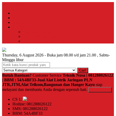
Menu Utama
Home
About
Hubungi Kami
Produk
Instalasi Gedung
Komponen Jaringan Listrik
Komponen Jaringan Telkom
Thursday, 6 August 2026 - Buka jam 08.00 s/d jam 21.00 , Sabtu-
Minggu libur
Cari!
Butuh Bantuan?
Customer Service
Teknik Nusa | 081288026122
| BBM : 54A4BF33-Jual Alat Listrik Jaringan PLN
JTR,JTM,Alat Telkom,Bangunan dan Hanger Kayu
siap
melayani dan membantu Anda dengan sepenuh hati.
Kontak Kami
CS 1:
Hotline: 081288026122
SMS: 081288026122
BBM: 54A4BF33