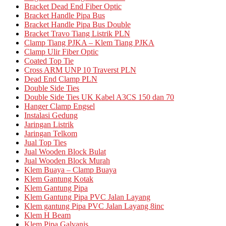
Bracket Dead End Fiber Optic
Bracket Handle Pipa Bus
Bracket Handle Pipa Bus Double
Bracket Travo Tiang Listrik PLN
Clamp Tiang PJKA – Klem Tiang PJKA
Clamp Ulir Fiber Optic
Coated Top Tie
Cross ARM UNP 10 Traverst PLN
Dead End Clamp PLN
Double Side Ties
Double Side Ties UK Kabel A3CS 150 dan 70
Hanger Clamp Engsel
Instalasi Gedung
Jaringan Listrik
Jaringan Telkom
Jual Top Ties
Jual Wooden Block Bulat
Jual Wooden Block Murah
Klem Buaya – Clamp Buaya
Klem Gantung Kotak
Klem Gantung Pipa
Klem Gantung Pipa PVC Jalan Layang
Klem gantung Pipa PVC Jalan Layang 8inc
Klem H Beam
Klem Pipa Galvanis