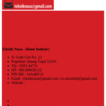
Teknik Nusa - Home Industr
y
Jl. Gede Giri No. 23
Pegirikan Talang Tegal 52193
Tlp : 0283-44731
HP : 081288026122
PIN BB : 54A4BF33
Email : tekniknusa@gmail.com | ns.nursalim@gmail.com
Website :
www.tekniknusa.com
Pos-pos Terbaru
Jual Klem Omega Galvanis
Jual Wooden Block Bulat