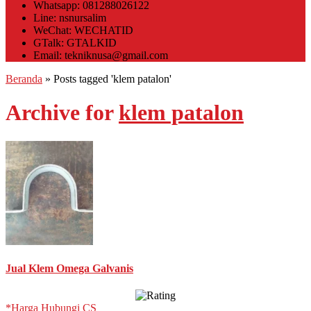
Whatsapp: 081288026122
Line: nsnursalim
WeChat: WECHATID
GTalk: GTALKID
Email: tekniknusa@gmail.com
Beranda
»
Posts tagged 'klem patalon'
Archive for
klem patalon
Jual Klem Omega Galvanis
*Harga Hubungi CS