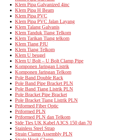
Klem Pipa Galvanized 4inc
Klem Pipa H Beam
Klem Pipa PVC
Klem Pipa PVC Jalan Layang
Klem Talang Galvanis
Klem Tanduk Tiang Telkom
Klem Tarikan Tiang telkom
Klem Tiang PJU
Klem Tiang Telkom
Klem U beugel
Klem U Bolt – U Bolt Clamp Pipe
Komponen Jaringan Listrik
Komponen Jaringan Telkom
Pole Band Double Rack
Pole Band Pipe Bracket PLN
Pole Band Tiang Listrik PLN
Pole Bracket Pipe Bracket
Pole Bracket Tiang Listrik PLN
Priformed Fiber Optic
Priformed PLN
Priformed PLN dan Telkom
Side Ties UK Kabel A3CS 150 dan 70
Stainless Steel Strap
Strain Clamp Assembly PLN
Strain Hook Clamp