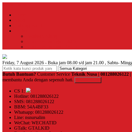
Menu Utama
Home
About
Hubungi Kami
Produk
Instalasi Gedung
Komponen Jaringan Listrik
Komponen Jaringan Telkom
Friday, 7 August 2026 - Buka jam 08.00 s/d jam 21.00 , Sabtu- Mingg
Butuh Bantuan?
Customer Service
Teknik Nusa | 081288026122
membantu Anda dengan sepenuh hati.
Kontak Kami
CS 1:
Hotline: 081288026122
SMS: 081288026122
BBM: 54A4BF33
Whatsapp: 081288026122
Line: nsnursalim
WeChat: WECHATID
GTalk: GTALKID