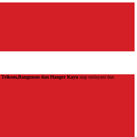
at Telkom,Bangunan dan Hanger Kayu
siap melayani dan