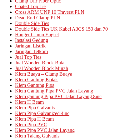
Clamp Ulir Fiber Optic
Coated Top Tie
Cross ARM UNP 10 Traverst PLN
Dead End Clamp PLN
Double Side Ties
Double Side Ties UK Kabel A3CS 150 dan 70
Hanger Clamp Engsel
Instalasi Gedung
Jaringan Listrik
Jaringan Telkom
Jual Top Ties
Jual Wooden Block Bulat
Jual Wooden Block Murah
Klem Buaya – Clamp Buaya
Klem Gantung Kotak
Klem Gantung Pipa
Klem Gantung Pipa PVC Jalan Layang
Klem gantung Pipa PVC Jalan Layang 8inc
Klem H Beam
Klem Pipa Galvanis
Klem Pipa Galvanized 4inc
Klem Pipa H Beam
Klem Pipa PVC
Klem Pipa PVC Jalan Layang
Klem Talang Galvanis