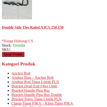
Double Side Ties Kabel A3CS 250,150
*Harga Hubungi CS
Stock:
Tersedia
SKU:
Detail Produk
Kategori Produk
Anchor Bolt
Angkur Baja – Anchor Bolt
Angkur Rod Tiang Listrik PLN
Bracket Dead End Fiber Optic
Bracket Handle Pipa Bus
Bracket Handle Pipa Bus Double
Bracket Travo Tiang Listrik PLN
Clamp Tiang PJKA – Klem Tiang PJKA