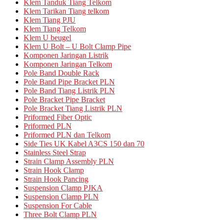
Klem Tanduk Tiang Telkom
Klem Tarikan Tiang telkom
Klem Tiang PJU
Klem Tiang Telkom
Klem U beugel
Klem U Bolt – U Bolt Clamp Pipe
Komponen Jaringan Listrik
Komponen Jaringan Telkom
Pole Band Double Rack
Pole Band Pipe Bracket PLN
Pole Band Tiang Listrik PLN
Pole Bracket Pipe Bracket
Pole Bracket Tiang Listrik PLN
Priformed Fiber Optic
Priformed PLN
Priformed PLN dan Telkom
Side Ties UK Kabel A3CS 150 dan 70
Stainless Steel Strap
Strain Clamp Assembly PLN
Strain Hook Clamp
Strain Hook Pancing
Suspension Clamp PJKA
Suspension Clamp PLN
Suspension For Cable
Three Bolt Clamp PLN