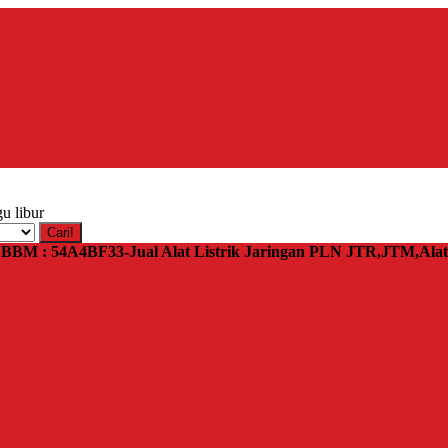
u libur
Cari!
 | BBM : 54A4BF33-Jual Alat Listrik Jaringan PLN JTR,JTM,Al