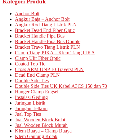
Kategori Produk
Anchor Bolt
Angkur Baja – Anchor Bolt
Angkur Rod Tiang Listrik PLN
Bracket Dead End Fiber Optic
Bracket Handle Pipa Bus
Bracket Handle Pipa Bus Double
Bracket Travo Tiang Listrik PLN
Clamp Tiang PJKA – Klem Tiang PJKA
Clamp Ulir Fiber Optic
Coated Top Tie
Cross ARM UNP 10 Traverst PLN
Dead End Clamp PLN
Double Side Ties
Double Side Ties UK Kabel A3CS 150 dan 70
Hanger Clamp Engsel
Instalasi Gedung
Jaringan Listrik
Jaringan Telkom
Jual Top Ties
Jual Wooden Block Bulat
Jual Wooden Block Murah
Klem Buaya – Clamp Buaya
Klem Gantung Kotak