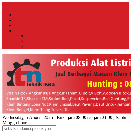
Menu Utama
Home
About
Hubungi Kami
Produk
Instalasi Gedung
Komponen Jaringan Listrik
Komponen Jaringan Telkom
Wednesday, 5 August 2026 - Buka jam 08.00 s/d jam 21.00 , Sabtu-
Minggu libur