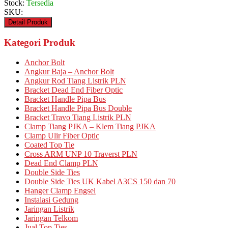
Stock:
Tersedia
SKU:
Detail Produk
Kategori Produk
Anchor Bolt
Angkur Baja – Anchor Bolt
Angkur Rod Tiang Listrik PLN
Bracket Dead End Fiber Optic
Bracket Handle Pipa Bus
Bracket Handle Pipa Bus Double
Bracket Travo Tiang Listrik PLN
Clamp Tiang PJKA – Klem Tiang PJKA
Clamp Ulir Fiber Optic
Coated Top Tie
Cross ARM UNP 10 Traverst PLN
Dead End Clamp PLN
Double Side Ties
Double Side Ties UK Kabel A3CS 150 dan 70
Hanger Clamp Engsel
Instalasi Gedung
Jaringan Listrik
Jaringan Telkom
Jual Top Ties