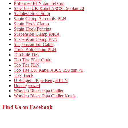
Priformed PLN dan Telkom
Side Ties UK Kabel A3CS 150 dan 70
Stainless Steel Strap
Strain Clamp Assembly PLN
Strain Hook Clamp
Strain Hook Pancing
Suspension Clamp PJKA
Suspension Clamp PLN
Suspension For Cable
Three Bolt Clamp PLN
Top Side Ties
Top Ties Fiber Optic
Top Ties PLN
Top Ties UK Kabel A3CS 150 dan 70
Tray Track
U Beugel – Pipe Beugel PLN
Uncategorized
Wooden Block Pipa Chiller
Wooden Block Pipa Chiller Kotak
Find Us on Facebook