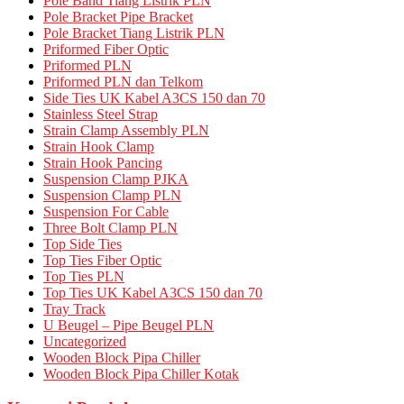
Pole Band Tiang Listrik PLN
Pole Bracket Pipe Bracket
Pole Bracket Tiang Listrik PLN
Priformed Fiber Optic
Priformed PLN
Priformed PLN dan Telkom
Side Ties UK Kabel A3CS 150 dan 70
Stainless Steel Strap
Strain Clamp Assembly PLN
Strain Hook Clamp
Strain Hook Pancing
Suspension Clamp PJKA
Suspension Clamp PLN
Suspension For Cable
Three Bolt Clamp PLN
Top Side Ties
Top Ties Fiber Optic
Top Ties PLN
Top Ties UK Kabel A3CS 150 dan 70
Tray Track
U Beugel – Pipe Beugel PLN
Uncategorized
Wooden Block Pipa Chiller
Wooden Block Pipa Chiller Kotak