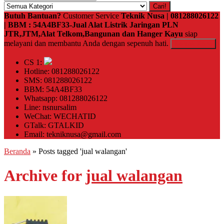
Cari!
Butuh Bantuan?
Customer Service
Teknik Nusa | 081288026122
| BBM : 54A4BF33-Jual Alat Listrik Jaringan PLN
JTR,JTM,Alat Telkom,Bangunan dan Hanger Kayu
siap
melayani dan membantu Anda dengan sepenuh hati.
Kontak Kami
CS 1:
Hotline: 081288026122
SMS: 081288026122
BBM: 54A4BF33
Whatsapp: 081288026122
Line: nsnursalim
WeChat: WECHATID
GTalk: GTALKID
Email: tekniknusa@gmail.com
Beranda
»
Posts tagged 'jual walangan'
Archive for
jual walangan