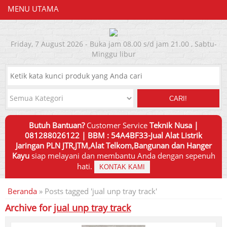
MENU UTAMA
Friday, 7 August 2026 - Buka jam 08.00 s/d jam 21.00 , Sabtu-
Minggu libur
CARI!
Butuh Bantuan?
Customer Service
Teknik Nusa |
081288026122 | BBM : 54A4BF33-Jual Alat Listrik
Jaringan PLN JTR,JTM,Alat Telkom,Bangunan dan Hanger
Kayu
siap melayani dan membantu Anda dengan sepenuh
hati.
KONTAK KAMI
Beranda
»
Posts tagged 'jual unp tray track'
Archive for
jual unp tray track