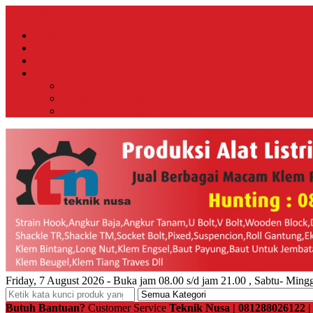
Menu Utama
Home
About
Hubungi Kami
Produk
Instalasi Gedung
Komponen Jaringan Listrik
Komponen Jaringan Telkom
Friday, 7 August 2026 - Buka jam 08.00 s/d jam 21.00 , Sabtu- Mingg
Butuh Bantuan?
Customer Service
Teknik Nusa | 081288026122