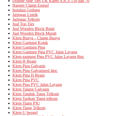
Double Side Ties UK Kabel A3CS 150 dan 70
Hanger Clamp Engsel
Instalasi Gedung
Jaringan Listrik
Jaringan Telkom
Jual Top Ties
Jual Wooden Block Bulat
Jual Wooden Block Murah
Klem Buaya – Clamp Buaya
Klem Gantung Kotak
Klem Gantung Pipa
Klem Gantung Pipa PVC Jalan Layang
Klem gantung Pipa PVC Jalan Layang 8inc
Klem H Beam
Klem Pipa Galvanis
Klem Pipa Galvanized 4inc
Klem Pipa H Beam
Klem Pipa PVC
Klem Pipa PVC Jalan Layang
Klem Talang Galvanis
Klem Tanduk Tiang Telkom
Klem Tarikan Tiang telkom
Klem Tiang PJU
Klem Tiang Telkom
Klem U beugel