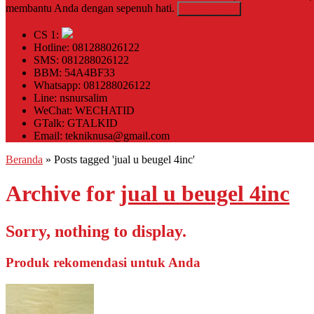
membantu Anda dengan sepenuh hati.
Kontak Kami
CS 1:
Hotline: 081288026122
SMS: 081288026122
BBM: 54A4BF33
Whatsapp: 081288026122
Line: nsnursalim
WeChat: WECHATID
GTalk: GTALKID
Email: tekniknusa@gmail.com
Beranda
»
Posts tagged 'jual u beugel 4inc'
Archive for
jual u beugel 4inc
Sorry, nothing to display.
Produk rekomendasi untuk Anda