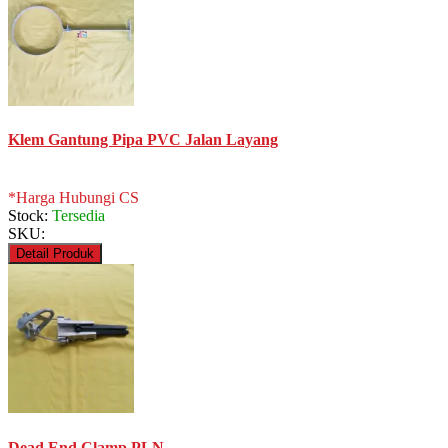
Klem Gantung Pipa PVC Jalan Layang
*Harga Hubungi CS
Stock:
Tersedia
SKU:
Detail Produk
Dead End Clamp PLN