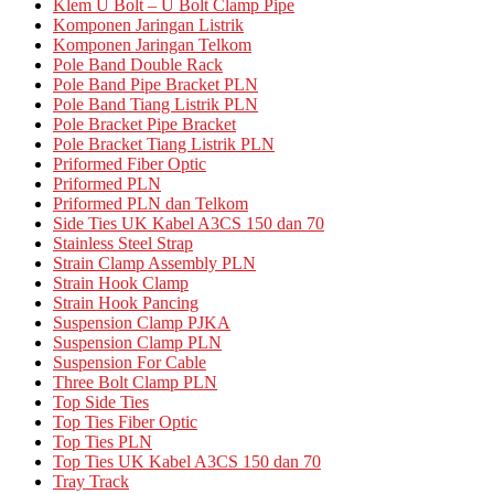
Klem U Bolt – U Bolt Clamp Pipe
Komponen Jaringan Listrik
Komponen Jaringan Telkom
Pole Band Double Rack
Pole Band Pipe Bracket PLN
Pole Band Tiang Listrik PLN
Pole Bracket Pipe Bracket
Pole Bracket Tiang Listrik PLN
Priformed Fiber Optic
Priformed PLN
Priformed PLN dan Telkom
Side Ties UK Kabel A3CS 150 dan 70
Stainless Steel Strap
Strain Clamp Assembly PLN
Strain Hook Clamp
Strain Hook Pancing
Suspension Clamp PJKA
Suspension Clamp PLN
Suspension For Cable
Three Bolt Clamp PLN
Top Side Ties
Top Ties Fiber Optic
Top Ties PLN
Top Ties UK Kabel A3CS 150 dan 70
Tray Track