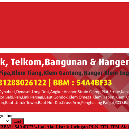
u libur
Cari!
 | BBM : 54A4BF33-Jual Alat Listrik Jaringan PLN JTR,JTM,Al