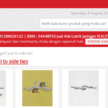
Saturday, 8 August 20
81288026122 | BBM : 54A4BF33-Jual Alat Listrik Jaringan PLN 
elayani dan membantu Anda dengan sepenuh hati.
KONTAK KAM
ged 'jual to side ties'
l to side ties