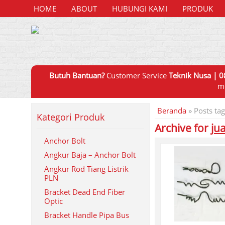
HOME
ABOUT
HUBUNGI KAMI
PRODUK
Butuh Bantuan?
Customer Service
Teknik Nusa | 0
m
Beranda
»
Posts tag
Kategori Produk
Archive for
jua
Anchor Bolt
Angkur Baja – Anchor Bolt
Angkur Rod Tiang Listrik
PLN
Bracket Dead End Fiber
Optic
Bracket Handle Pipa Bus