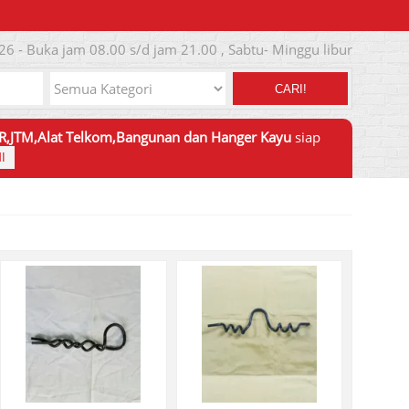
26 - Buka jam 08.00 s/d jam 21.00 , Sabtu- Minggu libur
CARI!
JTR,JTM,Alat Telkom,Bangunan dan Hanger Kayu
siap
I