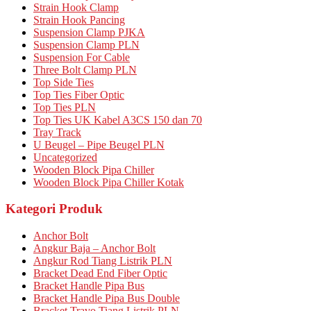
Strain Hook Clamp
Strain Hook Pancing
Suspension Clamp PJKA
Suspension Clamp PLN
Suspension For Cable
Three Bolt Clamp PLN
Top Side Ties
Top Ties Fiber Optic
Top Ties PLN
Top Ties UK Kabel A3CS 150 dan 70
Tray Track
U Beugel – Pipe Beugel PLN
Uncategorized
Wooden Block Pipa Chiller
Wooden Block Pipa Chiller Kotak
Kategori Produk
Anchor Bolt
Angkur Baja – Anchor Bolt
Angkur Rod Tiang Listrik PLN
Bracket Dead End Fiber Optic
Bracket Handle Pipa Bus
Bracket Handle Pipa Bus Double
Bracket Travo Tiang Listrik PLN