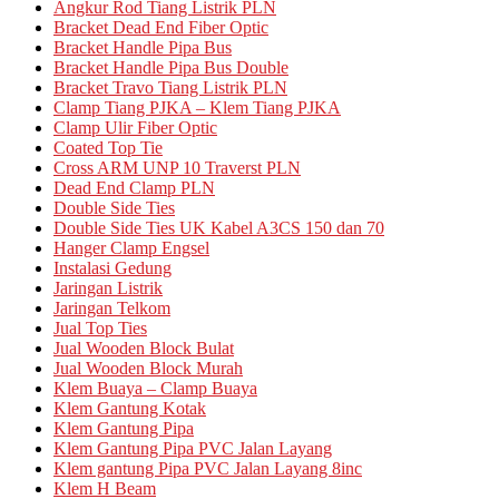
Angkur Rod Tiang Listrik PLN
Bracket Dead End Fiber Optic
Bracket Handle Pipa Bus
Bracket Handle Pipa Bus Double
Bracket Travo Tiang Listrik PLN
Clamp Tiang PJKA – Klem Tiang PJKA
Clamp Ulir Fiber Optic
Coated Top Tie
Cross ARM UNP 10 Traverst PLN
Dead End Clamp PLN
Double Side Ties
Double Side Ties UK Kabel A3CS 150 dan 70
Hanger Clamp Engsel
Instalasi Gedung
Jaringan Listrik
Jaringan Telkom
Jual Top Ties
Jual Wooden Block Bulat
Jual Wooden Block Murah
Klem Buaya – Clamp Buaya
Klem Gantung Kotak
Klem Gantung Pipa
Klem Gantung Pipa PVC Jalan Layang
Klem gantung Pipa PVC Jalan Layang 8inc
Klem H Beam