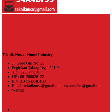
Teknik Nusa - Home Industr
y
Jl. Gede Giri No. 23
Pegirikan Talang Tegal 52193
Tlp : 0283-44731
HP : 081288026122
PIN BB : 54A4BF33
Email : tekniknusa@gmail.com | ns.nursalim@gmail.com
Website :
www.tekniknusa.com
Pos-pos Terbaru
Jual Klem Omega Galvanis