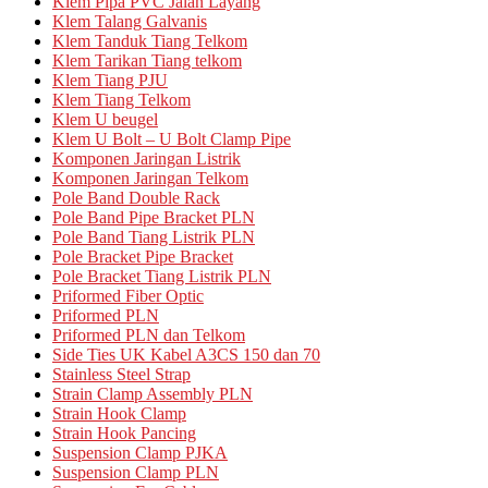
Klem Pipa PVC Jalan Layang
Klem Talang Galvanis
Klem Tanduk Tiang Telkom
Klem Tarikan Tiang telkom
Klem Tiang PJU
Klem Tiang Telkom
Klem U beugel
Klem U Bolt – U Bolt Clamp Pipe
Komponen Jaringan Listrik
Komponen Jaringan Telkom
Pole Band Double Rack
Pole Band Pipe Bracket PLN
Pole Band Tiang Listrik PLN
Pole Bracket Pipe Bracket
Pole Bracket Tiang Listrik PLN
Priformed Fiber Optic
Priformed PLN
Priformed PLN dan Telkom
Side Ties UK Kabel A3CS 150 dan 70
Stainless Steel Strap
Strain Clamp Assembly PLN
Strain Hook Clamp
Strain Hook Pancing
Suspension Clamp PJKA
Suspension Clamp PLN