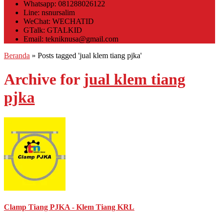
Whatsapp: 081288026122
Line: nsnursalim
WeChat: WECHATID
GTalk: GTALKID
Email: tekniknusa@gmail.com
Beranda
»
Posts tagged 'jual klem tiang pjka'
Archive for
jual klem tiang
pjka
Clamp Tiang PJKA - Klem Tiang KRL