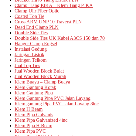
Clamp Tiang PJKA – Klem Tiang PJKA
Clamp Ulir Fiber Optic
Coated Top Tie
Cross ARM UNP 10 Traverst PLN
Dead End Clamp PLN
Double Side Ties
Double Side Ties UK Kabel A3CS 150 dan 70
Hanger Clamp Engsel
Instalasi Gedung
Jaringan Listrik
Jaringan Telkom
Jual Top Ties
Jual Wooden Block Bulat
Jual Wooden Block Murah
Klem Buaya – Clamp Buaya
Klem Gantung Kotak
Klem Gantung Pipa
Klem Gantung Pipa PVC Jalan Layang
Klem gantung Pipa PVC Jalan Layang 8inc
Klem H Beam
Klem Pipa Galvanis
Klem Pipa Galvanized 4inc
Klem Pipa H Beam
Klem Pipa PVC