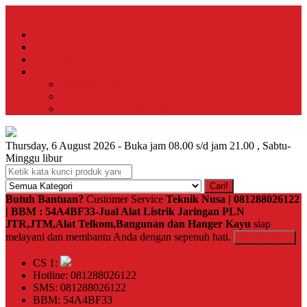
Menu Utama
Home
About
Hubungi Kami
Produk
Instalasi Gedung
Komponen Jaringan Listrik
Komponen Jaringan Telkom
Thursday, 6 August 2026 - Buka jam 08.00 s/d jam 21.00 , Sabtu-
Minggu libur
Cari!
Butuh Bantuan?
Customer Service
Teknik Nusa | 081288026122
| BBM : 54A4BF33-Jual Alat Listrik Jaringan PLN
JTR,JTM,Alat Telkom,Bangunan dan Hanger Kayu
siap
melayani dan membantu Anda dengan sepenuh hati.
Kontak Kami
CS 1:
Hotline: 081288026122
SMS: 081288026122
BBM: 54A4BF33