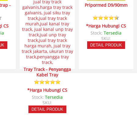
trap -
Pripormed D9/90mm
i CS
*Harga Hubungi CS
ia
Stock:
Tersedia
SKU:
UK
DETAIL PRODUK
Tray Track - Penyangga
Kabel Tray
*Harga Hubungi CS
Stock:
Tersedia
SKU:
DETAIL PRODUK