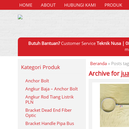
HOME
ABOUT
HUBUNGI KAMI
PRODUK
Butuh Bantuan?
Customer Service
Teknik Nusa | 0
m
Beranda
»
Posts tag
Kategori Produk
Archive for
ju
Anchor Bolt
Angkur Baja – Anchor Bolt
Angkur Rod Tiang Listrik
PLN
Bracket Dead End Fiber
Optic
Bracket Handle Pipa Bus