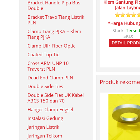
Klem Gantung Pi
Bracket Handle Pipa Bus
Jalan Layan
Double
Bracket Travo Tiang Listrik
PLN
*Harga Hubung
Stock:
Tersed
Clamp Tiang PJKA – Klem
SKU:
Tiang PJKA
DETAIL PROD
Clamp Ulir Fiber Optic
Coated Top Tie
Cross ARM UNP 10
Traverst PLN
Dead End Clamp PLN
Produk rekome
Double Side Ties
Double Side Ties UK Kabel
A3CS 150 dan 70
Hanger Clamp Engsel
Instalasi Gedung
Jaringan Listrik
Jaringan Telkom