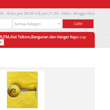
26 - Buka jam 08.00 s/d jam 21.00 , Sabtu- Minggu libur
CARI!
JTR,JTM,Alat Telkom,Bangunan dan Hanger Kayu
siap
I