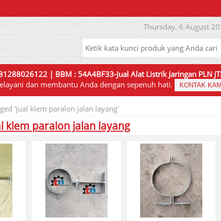
Thursday, 6 August 20
81288026122 | BBM : 54A4BF33-Jual Alat Listrik Jaringan PLN 
elayani dan membantu Anda dengan sepenuh hati.
KONTAK KAM
ged 'jual klem paralon jalan layang'
al klem paralon jalan layang