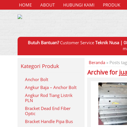
HOME
ABOUT
HUBUNGI KAMI
PRODUK
Butuh Bantuan?
Customer Service
Teknik Nusa | 0
m
Beranda
»
Posts tag
Kategori Produk
Archive for
ju
Anchor Bolt
Angkur Baja – Anchor Bolt
Angkur Rod Tiang Listrik
PLN
Bracket Dead End Fiber
Optic
Bracket Handle Pipa Bus