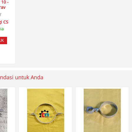
10 -
rav
i CS
ia
UK
ndasi untuk Anda