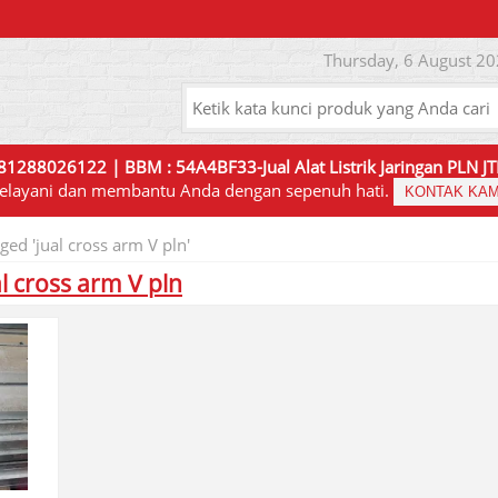
Thursday, 6 August 20
81288026122 | BBM : 54A4BF33-Jual Alat Listrik Jaringan PLN 
elayani dan membantu Anda dengan sepenuh hati.
KONTAK KAM
ged 'jual cross arm V pln'
al cross arm V pln