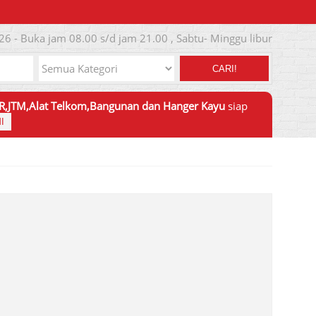
26 - Buka jam 08.00 s/d jam 21.00 , Sabtu- Minggu libur
CARI!
JTR,JTM,Alat Telkom,Bangunan dan Hanger Kayu
siap
I