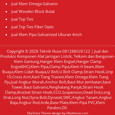
Jual Klem Omega Galvanis
Jual Wooden Block Bulat
Jual Top Ties
Jual Top Ties Fiber Optic
Jual Klem Pipa Galvanized Ukuran 4inch
Copyright © 2026
Teknik Nusa-081288026122 | Jual dan
Produksi Komponen Alat Jaringan Listrik, Telkom dan Bangunan-
Klem Gantung,Hanger Klem Engsel,Hanger Clamp
Engsel(HC),Klem Pipa,Clamp Pipa,Klem H beam,Klem
Buaya,Klem Lidah Buaya,U Bolt,U Bolt Clamp,Strain Hook,Unp
10,Cross Arm,Kanl Tiang Travest,Klem Omega,Klem Tiang
Pju,Jual Angkur Murah,Anchor Bolt,Baut Mur Jembatan,baut
Tower,Baut Galvanis,Penghalang Panjat,Strain Hook
Clamp,Bracket Strain Hook,CCO,Suspension,Dead End,Long
Drat,Long Nut,Dyna Bolt,Dynaset,SWC,Angkur Tanam,Angkur
Baja,Angkur Rod,Arde,Base Plate,Klem Pipa PVC,Klem
Paralon,Dll.
OkeStore Theme
design by
Oketheme.com