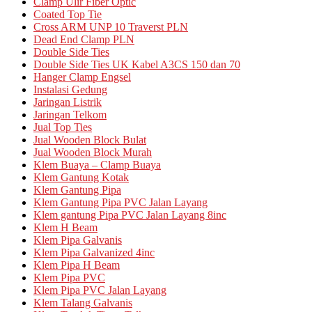
Clamp Ulir Fiber Optic
Coated Top Tie
Cross ARM UNP 10 Traverst PLN
Dead End Clamp PLN
Double Side Ties
Double Side Ties UK Kabel A3CS 150 dan 70
Hanger Clamp Engsel
Instalasi Gedung
Jaringan Listrik
Jaringan Telkom
Jual Top Ties
Jual Wooden Block Bulat
Jual Wooden Block Murah
Klem Buaya – Clamp Buaya
Klem Gantung Kotak
Klem Gantung Pipa
Klem Gantung Pipa PVC Jalan Layang
Klem gantung Pipa PVC Jalan Layang 8inc
Klem H Beam
Klem Pipa Galvanis
Klem Pipa Galvanized 4inc
Klem Pipa H Beam
Klem Pipa PVC
Klem Pipa PVC Jalan Layang
Klem Talang Galvanis