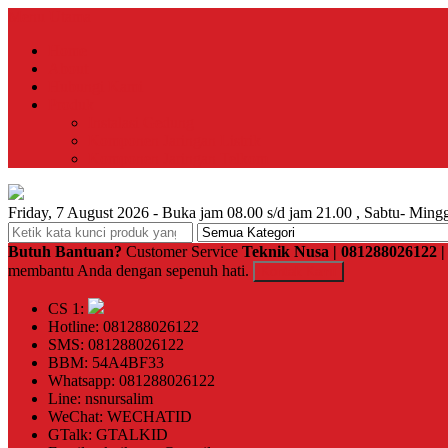
Menu Utama
Home
About
Hubungi Kami
Produk
Instalasi Gedung
Komponen Jaringan Listrik
Komponen Jaringan Telkom
Friday, 7 August 2026 - Buka jam 08.00 s/d jam 21.00 , Sabtu- Mingg
Butuh Bantuan?
Customer Service
Teknik Nusa | 081288026122
membantu Anda dengan sepenuh hati.
Kontak Kami
CS 1:
Hotline: 081288026122
SMS: 081288026122
BBM: 54A4BF33
Whatsapp: 081288026122
Line: nsnursalim
WeChat: WECHATID
GTalk: GTALKID