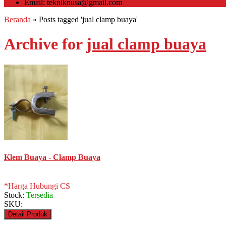
Email: tekniknusa@gmail.com
Beranda
»
Posts tagged 'jual clamp buaya'
Archive for
jual clamp buaya
Klem Buaya - Clamp Buaya
*Harga Hubungi CS
Stock:
Tersedia
SKU:
Detail Produk