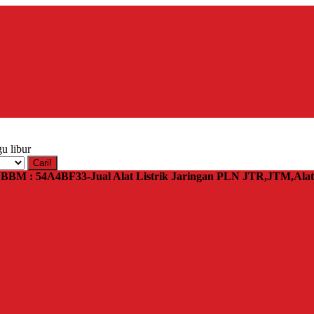
u libur
Cari!
 | BBM : 54A4BF33-Jual Alat Listrik Jaringan PLN JTR,JTM,Al