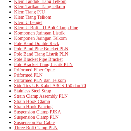
Klem Tanduk Tiang Telkom
Klem Tarikan Tiang telkom
Klem Tiang PJU
Klem Tiang Telkom
Klem U beugel
Klem U Bolt – U Bolt Clamp Pipe
Komponen Jaringan Listrik
Komponen Jaringan Telkom
Pole Band Double Rack
Pole Band Pipe Bracket PLN
Pole Band Tiang Listrik PLN
Pole Bracket Pipe Bracket
Pole Bracket Tiang Listrik PLN
Priformed Fiber Optic
Priformed PLN
Priformed PLN dan Telkom
Side Ties UK Kabel A3CS 150 dan 70
Stainless Steel Strap
Strain Clamp Assembly PLN
Strain Hook Clamp
Strain Hook Pancing
Suspension Clamp PJKA
Suspension Clamp PLN
Suspension For Cable
Three Bolt Clamp PLN