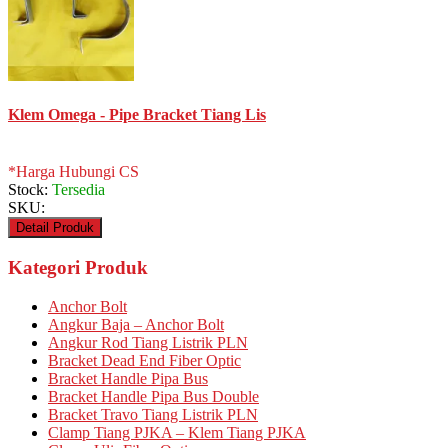
Klem Omega - Pipe Bracket Tiang Lis
*Harga Hubungi CS
Stock:
Tersedia
SKU:
Detail Produk
Kategori Produk
Anchor Bolt
Angkur Baja – Anchor Bolt
Angkur Rod Tiang Listrik PLN
Bracket Dead End Fiber Optic
Bracket Handle Pipa Bus
Bracket Handle Pipa Bus Double
Bracket Travo Tiang Listrik PLN
Clamp Tiang PJKA – Klem Tiang PJKA