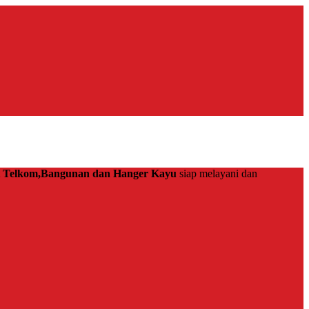
at Telkom,Bangunan dan Hanger Kayu
siap melayani dan