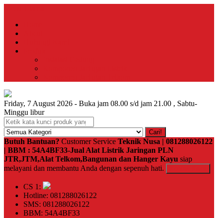
Menu Utama
Home
About
Hubungi Kami
Produk
Instalasi Gedung
Komponen Jaringan Listrik
Komponen Jaringan Telkom
Friday, 7 August 2026 - Buka jam 08.00 s/d jam 21.00 , Sabtu-
Minggu libur
Cari!
Butuh Bantuan?
Customer Service
Teknik Nusa | 081288026122
| BBM : 54A4BF33-Jual Alat Listrik Jaringan PLN
JTR,JTM,Alat Telkom,Bangunan dan Hanger Kayu
siap
melayani dan membantu Anda dengan sepenuh hati.
Kontak Kami
CS 1:
Hotline: 081288026122
SMS: 081288026122
BBM: 54A4BF33