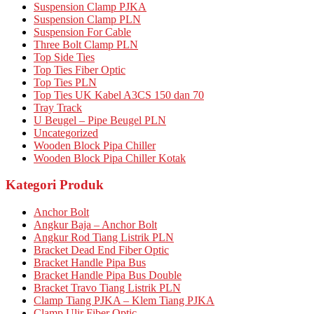
Suspension Clamp PJKA
Suspension Clamp PLN
Suspension For Cable
Three Bolt Clamp PLN
Top Side Ties
Top Ties Fiber Optic
Top Ties PLN
Top Ties UK Kabel A3CS 150 dan 70
Tray Track
U Beugel – Pipe Beugel PLN
Uncategorized
Wooden Block Pipa Chiller
Wooden Block Pipa Chiller Kotak
Kategori Produk
Anchor Bolt
Angkur Baja – Anchor Bolt
Angkur Rod Tiang Listrik PLN
Bracket Dead End Fiber Optic
Bracket Handle Pipa Bus
Bracket Handle Pipa Bus Double
Bracket Travo Tiang Listrik PLN
Clamp Tiang PJKA – Klem Tiang PJKA
Clamp Ulir Fiber Optic