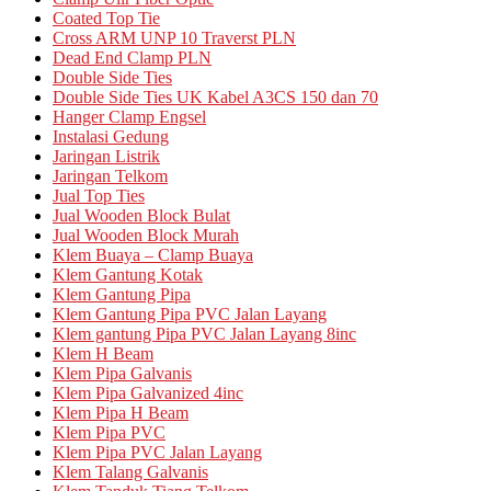
Coated Top Tie
Cross ARM UNP 10 Traverst PLN
Dead End Clamp PLN
Double Side Ties
Double Side Ties UK Kabel A3CS 150 dan 70
Hanger Clamp Engsel
Instalasi Gedung
Jaringan Listrik
Jaringan Telkom
Jual Top Ties
Jual Wooden Block Bulat
Jual Wooden Block Murah
Klem Buaya – Clamp Buaya
Klem Gantung Kotak
Klem Gantung Pipa
Klem Gantung Pipa PVC Jalan Layang
Klem gantung Pipa PVC Jalan Layang 8inc
Klem H Beam
Klem Pipa Galvanis
Klem Pipa Galvanized 4inc
Klem Pipa H Beam
Klem Pipa PVC
Klem Pipa PVC Jalan Layang
Klem Talang Galvanis