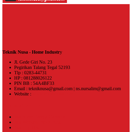
Teknik Nusa - Home Industr
y
Jl. Gede Giri No. 23
Pegirikan Talang Tegal 52193
Tlp : 0283-44731
HP : 081288026122
PIN BB : 54A4BF33
Email : tekniknusa@gmail.com | ns.nursalim@gmail.com
Website :
www.tekniknusa.com
Pos-pos Terbaru
Jual Klem Omega Galvanis
Jual Wooden Block Bulat
Jual Top Ties