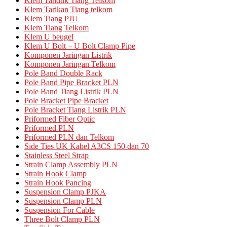
Klem Tanduk Tiang Telkom
Klem Tarikan Tiang telkom
Klem Tiang PJU
Klem Tiang Telkom
Klem U beugel
Klem U Bolt – U Bolt Clamp Pipe
Komponen Jaringan Listrik
Komponen Jaringan Telkom
Pole Band Double Rack
Pole Band Pipe Bracket PLN
Pole Band Tiang Listrik PLN
Pole Bracket Pipe Bracket
Pole Bracket Tiang Listrik PLN
Priformed Fiber Optic
Priformed PLN
Priformed PLN dan Telkom
Side Ties UK Kabel A3CS 150 dan 70
Stainless Steel Strap
Strain Clamp Assembly PLN
Strain Hook Clamp
Strain Hook Pancing
Suspension Clamp PJKA
Suspension Clamp PLN
Suspension For Cable
Three Bolt Clamp PLN