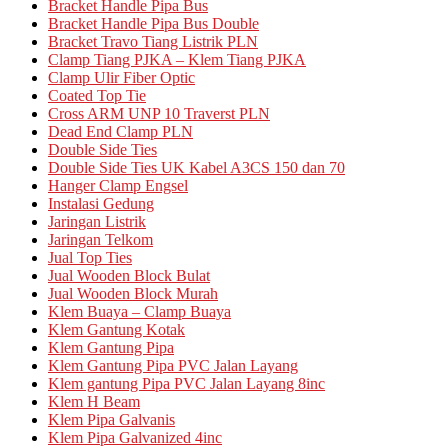
Bracket Handle Pipa Bus
Bracket Handle Pipa Bus Double
Bracket Travo Tiang Listrik PLN
Clamp Tiang PJKA – Klem Tiang PJKA
Clamp Ulir Fiber Optic
Coated Top Tie
Cross ARM UNP 10 Traverst PLN
Dead End Clamp PLN
Double Side Ties
Double Side Ties UK Kabel A3CS 150 dan 70
Hanger Clamp Engsel
Instalasi Gedung
Jaringan Listrik
Jaringan Telkom
Jual Top Ties
Jual Wooden Block Bulat
Jual Wooden Block Murah
Klem Buaya – Clamp Buaya
Klem Gantung Kotak
Klem Gantung Pipa
Klem Gantung Pipa PVC Jalan Layang
Klem gantung Pipa PVC Jalan Layang 8inc
Klem H Beam
Klem Pipa Galvanis
Klem Pipa Galvanized 4inc