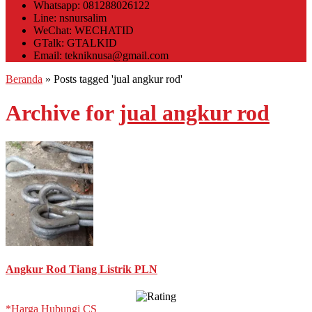
Whatsapp: 081288026122
Line: nsnursalim
WeChat: WECHATID
GTalk: GTALKID
Email: tekniknusa@gmail.com
Beranda
»
Posts tagged 'jual angkur rod'
Archive for
jual angkur rod
Angkur Rod Tiang Listrik PLN
*Harga Hubungi CS