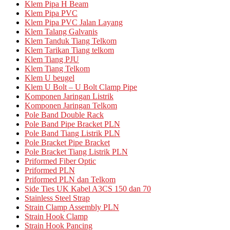
Klem Pipa H Beam
Klem Pipa PVC
Klem Pipa PVC Jalan Layang
Klem Talang Galvanis
Klem Tanduk Tiang Telkom
Klem Tarikan Tiang telkom
Klem Tiang PJU
Klem Tiang Telkom
Klem U beugel
Klem U Bolt – U Bolt Clamp Pipe
Komponen Jaringan Listrik
Komponen Jaringan Telkom
Pole Band Double Rack
Pole Band Pipe Bracket PLN
Pole Band Tiang Listrik PLN
Pole Bracket Pipe Bracket
Pole Bracket Tiang Listrik PLN
Priformed Fiber Optic
Priformed PLN
Priformed PLN dan Telkom
Side Ties UK Kabel A3CS 150 dan 70
Stainless Steel Strap
Strain Clamp Assembly PLN
Strain Hook Clamp
Strain Hook Pancing