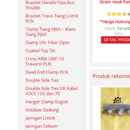
Strain Hook Pa
Bracket Handle Pipa Bus
Double
Bracket Travo Tiang Listrik
PLN
*Harga Hubung
Stock:
Tersed
Clamp Tiang PJKA – Klem
SKU:
Tiang PJKA
DETAIL PROD
Clamp Ulir Fiber Optic
Coated Top Tie
Cross ARM UNP 10
Traverst PLN
Dead End Clamp PLN
Produk rekome
Double Side Ties
Double Side Ties UK Kabel
A3CS 150 dan 70
Hanger Clamp Engsel
Instalasi Gedung
Jaringan Listrik
Jaringan Telkom