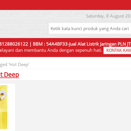
Saturday, 8 August 20
81288026122 | BBM : 54A4BF33-Jual Alat Listrik Jaringan PLN 
elayani dan membantu Anda dengan sepenuh hati.
KONTAK KAM
gged 'Hot Deep'
t Deep