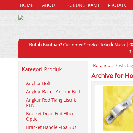
HOME
ABOUT
HUBUNGI KAMI
PRODUK
Butuh Bantuan?
Customer Service
Teknik Nusa | 0
m
Beranda
»
Posts ta
Kategori Produk
Archive for
Ho
Anchor Bolt
Angkur Baja – Anchor Bolt
Angkur Rod Tiang Listrik
PLN
Bracket Dead End Fiber
Optic
Bracket Handle Pipa Bus