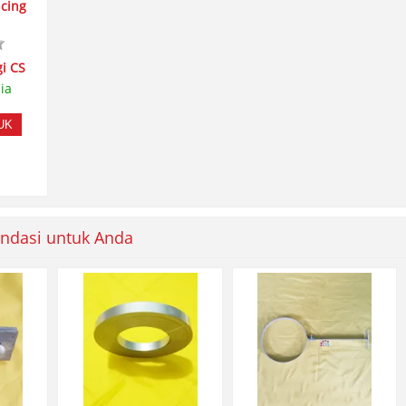
ncing
i CS
ia
UK
ndasi untuk Anda