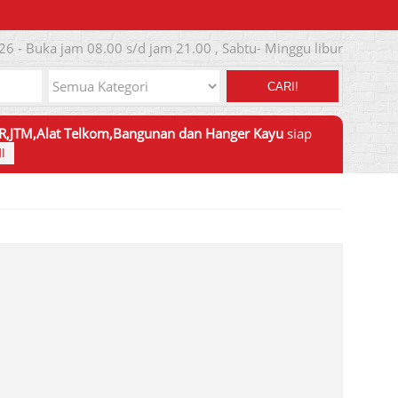
26 - Buka jam 08.00 s/d jam 21.00 , Sabtu- Minggu libur
CARI!
JTR,JTM,Alat Telkom,Bangunan dan Hanger Kayu
siap
I