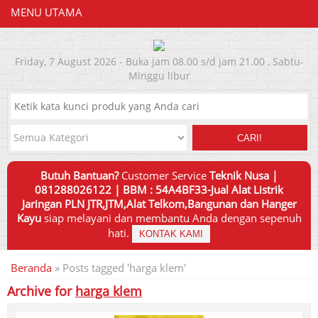
MENU UTAMA
Friday, 7 August 2026 - Buka jam 08.00 s/d jam 21.00 , Sabtu-
Minggu libur
CARI!
Butuh Bantuan?
Customer Service
Teknik Nusa |
081288026122 | BBM : 54A4BF33-Jual Alat Listrik
Jaringan PLN JTR,JTM,Alat Telkom,Bangunan dan Hanger
Kayu
siap melayani dan membantu Anda dengan sepenuh
hati.
KONTAK KAMI
Beranda
»
Posts tagged 'harga klem'
Archive for
harga klem