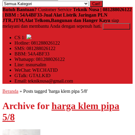
Cari!
Butuh Bantuan?
Customer Service
Teknik Nusa | 081288026122
| BBM : 54A4BF33-Jual Alat Listrik Jaringan PLN
JTR,JTM,Alat Telkom,Bangunan dan Hanger Kayu
siap
melayani dan membantu Anda dengan sepenuh hati.
Kontak Kami
CS 1:
Hotline: 081288026122
SMS: 081288026122
BBM: 54A4BF33
Whatsapp: 081288026122
Line: nsnursalim
WeChat: WECHATID
GTalk: GTALKID
Email: tekniknusa@gmail.com
Beranda
»
Posts tagged 'harga klem pipa 5/8'
Archive for
harga klem pipa
5/8