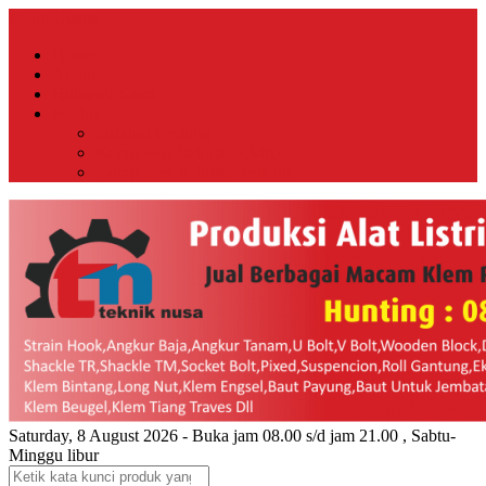
Menu Utama
Home
About
Hubungi Kami
Produk
Instalasi Gedung
Komponen Jaringan Listrik
Komponen Jaringan Telkom
Saturday, 8 August 2026 - Buka jam 08.00 s/d jam 21.00 , Sabtu-
Minggu libur