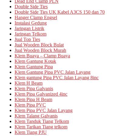
Dead End Clamp PLN
Double Side Ties
Double Side Ties UK Kabel A3CS 150 dan 70
Hanger Clamp Engsel
Instalasi Gedung
Jaringan Listrik
Jaringan Telkom
Jual Top Ties
Jual Wooden Block Bulat
Jual Wooden Block Murah
Klem Buaya – Clamp Buaya
Klem Gantung Kotak
Klem Gantung Pipa
Klem Gantung Pipa PVC Jalan Layang
Klem gantung Pipa PVC Jalan Layang 8inc
Klem H Beam
Klem Pipa Galvanis
Klem Pipa Galvanized 4inc
Klem Pipa H Beam
Klem Pipa PVC
Klem Pipa PVC Jalan Layang
Klem Talang Galvanis
Klem Tanduk Tiang Telkom
Klem Tarikan Tiang telkom
Klem Tiang PJU