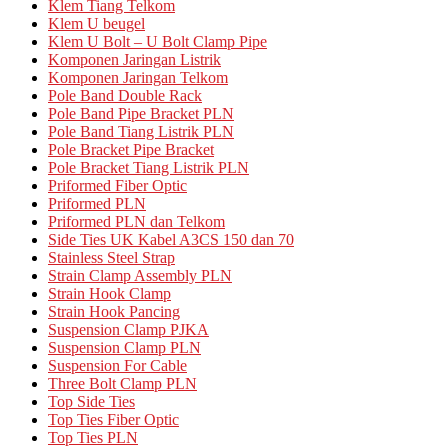
Klem Tiang Telkom
Klem U beugel
Klem U Bolt – U Bolt Clamp Pipe
Komponen Jaringan Listrik
Komponen Jaringan Telkom
Pole Band Double Rack
Pole Band Pipe Bracket PLN
Pole Band Tiang Listrik PLN
Pole Bracket Pipe Bracket
Pole Bracket Tiang Listrik PLN
Priformed Fiber Optic
Priformed PLN
Priformed PLN dan Telkom
Side Ties UK Kabel A3CS 150 dan 70
Stainless Steel Strap
Strain Clamp Assembly PLN
Strain Hook Clamp
Strain Hook Pancing
Suspension Clamp PJKA
Suspension Clamp PLN
Suspension For Cable
Three Bolt Clamp PLN
Top Side Ties
Top Ties Fiber Optic
Top Ties PLN