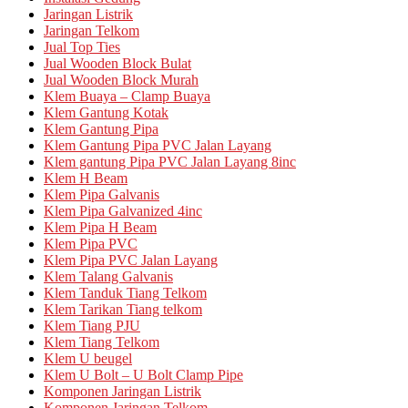
Jaringan Listrik
Jaringan Telkom
Jual Top Ties
Jual Wooden Block Bulat
Jual Wooden Block Murah
Klem Buaya – Clamp Buaya
Klem Gantung Kotak
Klem Gantung Pipa
Klem Gantung Pipa PVC Jalan Layang
Klem gantung Pipa PVC Jalan Layang 8inc
Klem H Beam
Klem Pipa Galvanis
Klem Pipa Galvanized 4inc
Klem Pipa H Beam
Klem Pipa PVC
Klem Pipa PVC Jalan Layang
Klem Talang Galvanis
Klem Tanduk Tiang Telkom
Klem Tarikan Tiang telkom
Klem Tiang PJU
Klem Tiang Telkom
Klem U beugel
Klem U Bolt – U Bolt Clamp Pipe
Komponen Jaringan Listrik
Komponen Jaringan Telkom