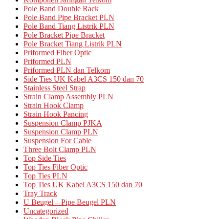
Pole Band Double Rack
Pole Band Pipe Bracket PLN
Pole Band Tiang Listrik PLN
Pole Bracket Pipe Bracket
Pole Bracket Tiang Listrik PLN
Priformed Fiber Optic
Priformed PLN
Priformed PLN dan Telkom
Side Ties UK Kabel A3CS 150 dan 70
Stainless Steel Strap
Strain Clamp Assembly PLN
Strain Hook Clamp
Strain Hook Pancing
Suspension Clamp PJKA
Suspension Clamp PLN
Suspension For Cable
Three Bolt Clamp PLN
Top Side Ties
Top Ties Fiber Optic
Top Ties PLN
Top Ties UK Kabel A3CS 150 dan 70
Tray Track
U Beugel – Pipe Beugel PLN
Uncategorized