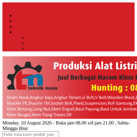
Menu Utama
Home
About
Hubungi Kami
Produk
Instalasi Gedung
Komponen Jaringan Listrik
Komponen Jaringan Telkom
Monday, 10 August 2026 - Buka jam 08.00 s/d jam 21.00 , Sabtu-
Minggu libur