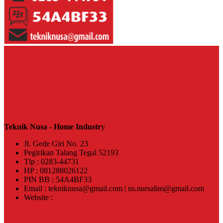
Teknik Nusa - Home Industr
y
Jl. Gede Giri No. 23
Pegirikan Talang Tegal 52193
Tlp : 0283-44731
HP : 081288026122
PIN BB : 54A4BF33
Email : tekniknusa@gmail.com | ns.nursalim@gmail.com
Website :
www.tekniknusa.com
Pos-pos Terbaru