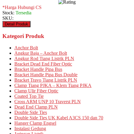
*Harga Hubungi CS
Stock:
Tersedia
SKU:
Detail Produk
Kategori Produk
Anchor Bolt
Angkur Baja – Anchor Bolt
Angkur Rod Tiang Listrik PLN
Bracket Dead End Fiber Optic
Bracket Handle Pipa Bus
Bracket Handle Pipa Bus Double
Bracket Travo Tiang Listrik PLN
Clamp Tiang PJKA – Klem Tiang PJKA
Clamp Ulir Fiber Optic
Coated Top Tie
Cross ARM UNP 10 Traverst PLN
Dead End Clamp PLN
Double Side Ties
Double Side Ties UK Kabel A3CS 150 dan 70
Hanger Clamp Engsel
Instalasi Gedung
Jaringan Listrik