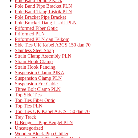
Pole Band Double Rack
Pole Band Pipe Bracket PLN
Pole Band Tiang Listrik PLN
Pole Bracket Pipe Bracket
Pole Bracket Tiang Listrik PLN
Priformed Fiber Optic
Priformed PLN
Priformed PLN dan Telkom
Side Ties UK Kabel A3CS 150 dan 70
Stainless Steel Strap
Strain Clamp Assembly PLN
Strain Hook Clamp
Strain Hook Pancing
Suspension Clamp PJKA
Suspension Clamp PLN
Suspension For Cable
Three Bolt Clamp PLN
Top Side Ties
Top Ties Fiber Optic
Top Ties PLN
Top Ties UK Kabel A3CS 150 dan 70
Tray Track
U Beugel – Pipe Beugel PLN
Uncategorized
Wooden Block Pipa Chiller