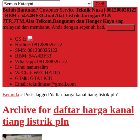
Cari!
Butuh Bantuan?
Customer Service
Teknik Nusa | 081288026122
| BBM : 54A4BF33-Jual Alat Listrik Jaringan PLN
JTR,JTM,Alat Telkom,Bangunan dan Hanger Kayu
siap
melayani dan membantu Anda dengan sepenuh hati.
Kontak Kami
CS 1:
Hotline: 081288026122
SMS: 081288026122
BBM: 54A4BF33
Whatsapp: 081288026122
Line: nsnursalim
WeChat: WECHATID
GTalk: GTALKID
Email: tekniknusa@gmail.com
Beranda
»
Posts tagged 'daftar harga kanal tiang listrik pln'
Archive for
daftar harga kanal
tiang listrik pln