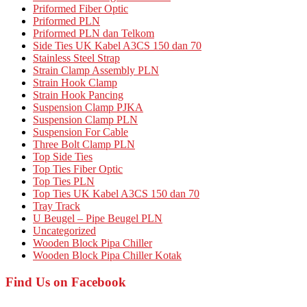
Priformed Fiber Optic
Priformed PLN
Priformed PLN dan Telkom
Side Ties UK Kabel A3CS 150 dan 70
Stainless Steel Strap
Strain Clamp Assembly PLN
Strain Hook Clamp
Strain Hook Pancing
Suspension Clamp PJKA
Suspension Clamp PLN
Suspension For Cable
Three Bolt Clamp PLN
Top Side Ties
Top Ties Fiber Optic
Top Ties PLN
Top Ties UK Kabel A3CS 150 dan 70
Tray Track
U Beugel – Pipe Beugel PLN
Uncategorized
Wooden Block Pipa Chiller
Wooden Block Pipa Chiller Kotak
Find Us on Facebook