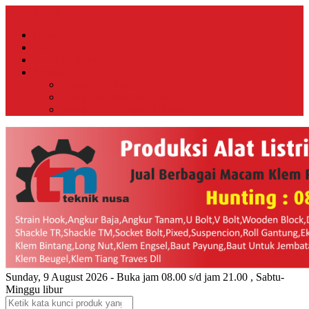
Menu Utama
Home
About
Hubungi Kami
Produk
Instalasi Gedung
Komponen Jaringan Listrik
Komponen Jaringan Telkom
Sunday, 9 August 2026 - Buka jam 08.00 s/d jam 21.00 , Sabtu-
Minggu libur