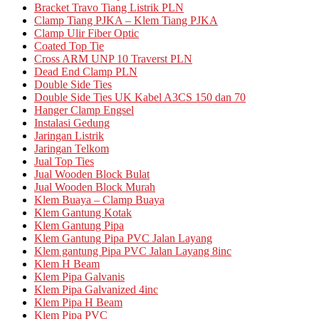
Bracket Travo Tiang Listrik PLN
Clamp Tiang PJKA – Klem Tiang PJKA
Clamp Ulir Fiber Optic
Coated Top Tie
Cross ARM UNP 10 Traverst PLN
Dead End Clamp PLN
Double Side Ties
Double Side Ties UK Kabel A3CS 150 dan 70
Hanger Clamp Engsel
Instalasi Gedung
Jaringan Listrik
Jaringan Telkom
Jual Top Ties
Jual Wooden Block Bulat
Jual Wooden Block Murah
Klem Buaya – Clamp Buaya
Klem Gantung Kotak
Klem Gantung Pipa
Klem Gantung Pipa PVC Jalan Layang
Klem gantung Pipa PVC Jalan Layang 8inc
Klem H Beam
Klem Pipa Galvanis
Klem Pipa Galvanized 4inc
Klem Pipa H Beam
Klem Pipa PVC