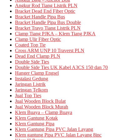
Angkur Rod Tiang Listrik PLN
Bracket Dead End Fiber Optic
Bracket Handle Pipa Bus
Bracket Handle Pipa Bus Double
Bracket Travo Tiang Listrik PLN
Clamp Tiang PJKA – Klem Tiang PJKA
Clamp Ulir Fiber Optic
Coated Top Tie
Cross ARM UNP 10 Traverst PLN
Dead End Clamp PLN
Double Side Ties
Double Side Ties UK Kabel A3CS 150 dan 70
Hanger Clamp Engsel
Instalasi Gedung
Jaringan Listrik
Jaringan Telkom
Jual Top Ties
Jual Wooden Block Bulat
Jual Wooden Block Murah
Klem Buaya – Clamp Buaya
Klem Gantung Kotak
Klem Gantung Pipa
Klem Gantung Pipa PVC Jalan Layang
Klem gantung Pipa PVC Jalan Layang 8inc