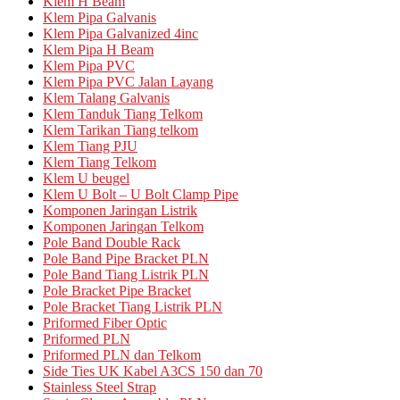
Klem H Beam
Klem Pipa Galvanis
Klem Pipa Galvanized 4inc
Klem Pipa H Beam
Klem Pipa PVC
Klem Pipa PVC Jalan Layang
Klem Talang Galvanis
Klem Tanduk Tiang Telkom
Klem Tarikan Tiang telkom
Klem Tiang PJU
Klem Tiang Telkom
Klem U beugel
Klem U Bolt – U Bolt Clamp Pipe
Komponen Jaringan Listrik
Komponen Jaringan Telkom
Pole Band Double Rack
Pole Band Pipe Bracket PLN
Pole Band Tiang Listrik PLN
Pole Bracket Pipe Bracket
Pole Bracket Tiang Listrik PLN
Priformed Fiber Optic
Priformed PLN
Priformed PLN dan Telkom
Side Ties UK Kabel A3CS 150 dan 70
Stainless Steel Strap