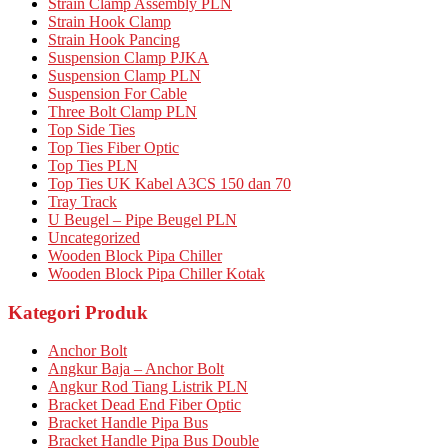
Strain Clamp Assembly PLN
Strain Hook Clamp
Strain Hook Pancing
Suspension Clamp PJKA
Suspension Clamp PLN
Suspension For Cable
Three Bolt Clamp PLN
Top Side Ties
Top Ties Fiber Optic
Top Ties PLN
Top Ties UK Kabel A3CS 150 dan 70
Tray Track
U Beugel – Pipe Beugel PLN
Uncategorized
Wooden Block Pipa Chiller
Wooden Block Pipa Chiller Kotak
Kategori Produk
Anchor Bolt
Angkur Baja – Anchor Bolt
Angkur Rod Tiang Listrik PLN
Bracket Dead End Fiber Optic
Bracket Handle Pipa Bus
Bracket Handle Pipa Bus Double