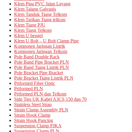
Klem Pipa PVC Jalan Layang
Klem Talang Galvanis
Klem Tanduk Tiang Telkom
Klem Tarikan Tiang telkom
Klem Tiang PJU
Klem Tiang Telkom
Klem U beugel
Klem U Bolt – U Bolt Clamp Pipe
Komponen Jaringan Listrik
Komponen Jaringan Telkom
Pole Band Double Rack
Pole Band Pipe Bracket PLN
Pole Band Tiang Listrik PLN
Pole Bracket Pipe Bracket
Pole Bracket Tiang Listrik PLN
Priformed Fiber Optic
Priformed PLN
Priformed PLN dan Telkom
Side Ties UK Kabel A3CS 150 dan 70
Stainless Steel Strap
Strain Clamp Assembly PLN
Strain Hook Clamp
Strain Hook Pancing
Suspension Clamp PJKA
Suspension Clamp PLN