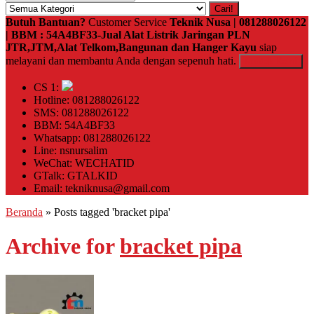
Cari!
Butuh Bantuan?
Customer Service
Teknik Nusa | 081288026122
| BBM : 54A4BF33-Jual Alat Listrik Jaringan PLN
JTR,JTM,Alat Telkom,Bangunan dan Hanger Kayu
siap
melayani dan membantu Anda dengan sepenuh hati.
Kontak Kami
CS 1:
Hotline: 081288026122
SMS: 081288026122
BBM: 54A4BF33
Whatsapp: 081288026122
Line: nsnursalim
WeChat: WECHATID
GTalk: GTALKID
Email: tekniknusa@gmail.com
Beranda
»
Posts tagged 'bracket pipa'
Archive for
bracket pipa