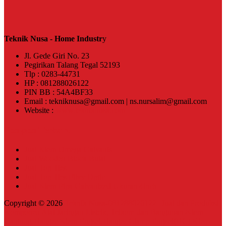
Teknik Nusa - Home Industr
y
Jl. Gede Giri No. 23
Pegirikan Talang Tegal 52193
Tlp : 0283-44731
HP : 081288026122
PIN BB : 54A4BF33
Email : tekniknusa@gmail.com | ns.nursalim@gmail.com
Website :
www.tekniknusa.com
Pos-pos Terbaru
Jual Klem Omega Galvanis
Jual Wooden Block Bulat
Jual Top Ties
Jual Top Ties Fiber Optic
Jual Klem Pipa Galvanized Ukuran 4inch
Copyright © 2026
Teknik Nusa-081288026122 | Jual dan Produksi
Komponen Alat Jaringan Listrik, Telkom dan Bangunan-Klem
Gantung,Hanger Klem Engsel,Hanger Clamp Engsel(HC),Klem