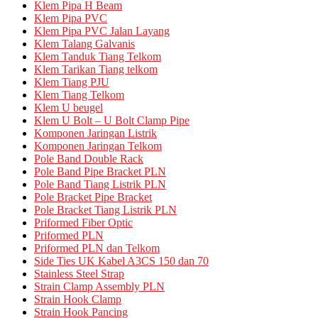
Klem Pipa H Beam
Klem Pipa PVC
Klem Pipa PVC Jalan Layang
Klem Talang Galvanis
Klem Tanduk Tiang Telkom
Klem Tarikan Tiang telkom
Klem Tiang PJU
Klem Tiang Telkom
Klem U beugel
Klem U Bolt – U Bolt Clamp Pipe
Komponen Jaringan Listrik
Komponen Jaringan Telkom
Pole Band Double Rack
Pole Band Pipe Bracket PLN
Pole Band Tiang Listrik PLN
Pole Bracket Pipe Bracket
Pole Bracket Tiang Listrik PLN
Priformed Fiber Optic
Priformed PLN
Priformed PLN dan Telkom
Side Ties UK Kabel A3CS 150 dan 70
Stainless Steel Strap
Strain Clamp Assembly PLN
Strain Hook Clamp
Strain Hook Pancing