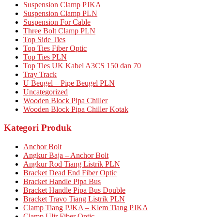
Suspension Clamp PJKA
Suspension Clamp PLN
Suspension For Cable
Three Bolt Clamp PLN
Top Side Ties
Top Ties Fiber Optic
Top Ties PLN
Top Ties UK Kabel A3CS 150 dan 70
Tray Track
U Beugel – Pipe Beugel PLN
Uncategorized
Wooden Block Pipa Chiller
Wooden Block Pipa Chiller Kotak
Kategori Produk
Anchor Bolt
Angkur Baja – Anchor Bolt
Angkur Rod Tiang Listrik PLN
Bracket Dead End Fiber Optic
Bracket Handle Pipa Bus
Bracket Handle Pipa Bus Double
Bracket Travo Tiang Listrik PLN
Clamp Tiang PJKA – Klem Tiang PJKA
Clamp Ulir Fiber Optic