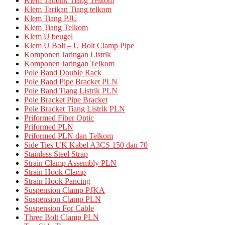
Klem Tanduk Tiang Telkom
Klem Tarikan Tiang telkom
Klem Tiang PJU
Klem Tiang Telkom
Klem U beugel
Klem U Bolt – U Bolt Clamp Pipe
Komponen Jaringan Listrik
Komponen Jaringan Telkom
Pole Band Double Rack
Pole Band Pipe Bracket PLN
Pole Band Tiang Listrik PLN
Pole Bracket Pipe Bracket
Pole Bracket Tiang Listrik PLN
Priformed Fiber Optic
Priformed PLN
Priformed PLN dan Telkom
Side Ties UK Kabel A3CS 150 dan 70
Stainless Steel Strap
Strain Clamp Assembly PLN
Strain Hook Clamp
Strain Hook Pancing
Suspension Clamp PJKA
Suspension Clamp PLN
Suspension For Cable
Three Bolt Clamp PLN