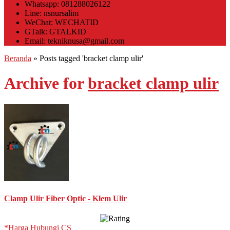
Whatsapp: 081288026122
Line: nsnursalim
WeChat: WECHATID
GTalk: GTALKID
Email: tekniknusa@gmail.com
Beranda
»
Posts tagged 'bracket clamp ulir'
Archive for
bracket clamp ulir
Clamp Ulir Fiber Optic - Klem Ulir
*Harga Hubungi CS