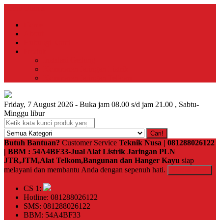
Menu Utama
Home
About
Hubungi Kami
Produk
Instalasi Gedung
Komponen Jaringan Listrik
Komponen Jaringan Telkom
Friday, 7 August 2026 - Buka jam 08.00 s/d jam 21.00 , Sabtu-
Minggu libur
Cari!
Butuh Bantuan?
Customer Service
Teknik Nusa | 081288026122
| BBM : 54A4BF33-Jual Alat Listrik Jaringan PLN
JTR,JTM,Alat Telkom,Bangunan dan Hanger Kayu
siap
melayani dan membantu Anda dengan sepenuh hati.
Kontak Kami
CS 1:
Hotline: 081288026122
SMS: 081288026122
BBM: 54A4BF33