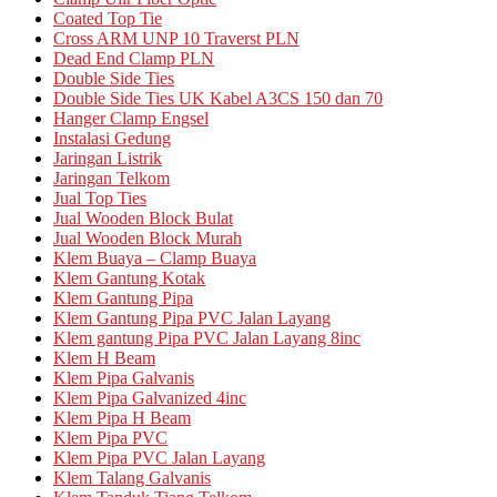
Coated Top Tie
Cross ARM UNP 10 Traverst PLN
Dead End Clamp PLN
Double Side Ties
Double Side Ties UK Kabel A3CS 150 dan 70
Hanger Clamp Engsel
Instalasi Gedung
Jaringan Listrik
Jaringan Telkom
Jual Top Ties
Jual Wooden Block Bulat
Jual Wooden Block Murah
Klem Buaya – Clamp Buaya
Klem Gantung Kotak
Klem Gantung Pipa
Klem Gantung Pipa PVC Jalan Layang
Klem gantung Pipa PVC Jalan Layang 8inc
Klem H Beam
Klem Pipa Galvanis
Klem Pipa Galvanized 4inc
Klem Pipa H Beam
Klem Pipa PVC
Klem Pipa PVC Jalan Layang
Klem Talang Galvanis