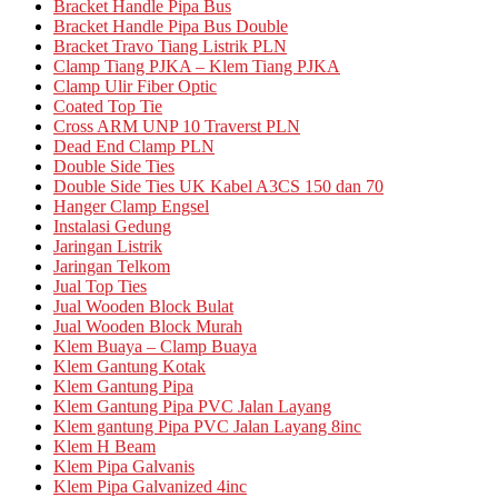
Bracket Handle Pipa Bus
Bracket Handle Pipa Bus Double
Bracket Travo Tiang Listrik PLN
Clamp Tiang PJKA – Klem Tiang PJKA
Clamp Ulir Fiber Optic
Coated Top Tie
Cross ARM UNP 10 Traverst PLN
Dead End Clamp PLN
Double Side Ties
Double Side Ties UK Kabel A3CS 150 dan 70
Hanger Clamp Engsel
Instalasi Gedung
Jaringan Listrik
Jaringan Telkom
Jual Top Ties
Jual Wooden Block Bulat
Jual Wooden Block Murah
Klem Buaya – Clamp Buaya
Klem Gantung Kotak
Klem Gantung Pipa
Klem Gantung Pipa PVC Jalan Layang
Klem gantung Pipa PVC Jalan Layang 8inc
Klem H Beam
Klem Pipa Galvanis
Klem Pipa Galvanized 4inc