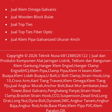
Jual Klem Omega Galvanis
Jual Wooden Block Bulat
Jual Top Ties
Jual Top Ties Fiber Optic
Jual Klem Pipa Galvanized Ukuran 4inch
Copyright © 2026
Teknik Nusa-081288026122 | Jual dan
Produksi Komponen Alat Jaringan Listrik, Telkom dan Bangunan-
Klem Gantung,Hanger Klem Engsel,Hanger Clamp
Engsel(HC),Klem Pipa,Clamp Pipa,Klem H beam,Klem
Buaya,Klem Lidah Buaya,U Bolt,U Bolt Clamp,Strain Hook,Unp
10,Cross Arm,Kanl Tiang Travest,Klem Omega,Klem Tiang
Pju,Jual Angkur Murah,Anchor Bolt,Baut Mur Jembatan,baut
Tower,Baut Galvanis,Penghalang Panjat,Strain Hook
Clamp,Bracket Strain Hook,CCO,Suspension,Dead End,Long
Drat,Long Nut,Dyna Bolt,Dynaset,SWC,Angkur Tanam,Angkur
Baja,Angkur Rod,Arde,Base Plate,Klem Pipa PVC,Klem
Paralon,Dll.