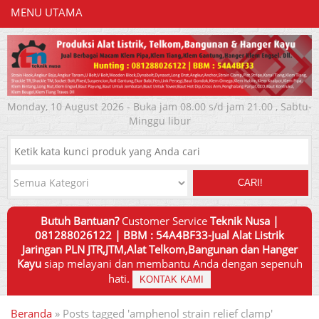
MENU UTAMA
Monday, 10 August 2026 - Buka jam 08.00 s/d jam 21.00 , Sabtu-
Minggu libur
CARI!
Butuh Bantuan?
Customer Service
Teknik Nusa |
081288026122 | BBM : 54A4BF33-Jual Alat Listrik
Jaringan PLN JTR,JTM,Alat Telkom,Bangunan dan Hanger
Kayu
siap melayani dan membantu Anda dengan sepenuh
hati.
KONTAK KAMI
Beranda
»
Posts tagged 'amphenol strain relief clamp'