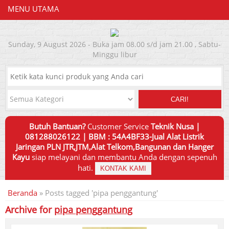
MENU UTAMA
Sunday, 9 August 2026 - Buka jam 08.00 s/d jam 21.00 , Sabtu-
Minggu libur
CARI!
Butuh Bantuan?
Customer Service
Teknik Nusa |
081288026122 | BBM : 54A4BF33-Jual Alat Listrik
Jaringan PLN JTR,JTM,Alat Telkom,Bangunan dan Hanger
Kayu
siap melayani dan membantu Anda dengan sepenuh
hati.
KONTAK KAMI
Beranda
»
Posts tagged 'pipa penggantung'
Archive for
pipa penggantung