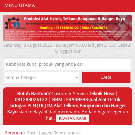
MENU UTAMA
Saturday, 8 August 2026 - Buka jam 08.00 s/d jam 21.00 , Sabtu-
Minggu libur
CARI!
Butuh Bantuan?
Customer Service
Teknik Nusa |
081288026122 | BBM : 54A4BF33-Jual Alat Listrik
Jaringan PLN JTR,JTM,Alat Telkom,Bangunan dan Hanger
Kayu
siap melayani dan membantu Anda dengan sepenuh
hati.
KONTAK KAMI
Beranda
»
Posts tagged 'klem tanduk'