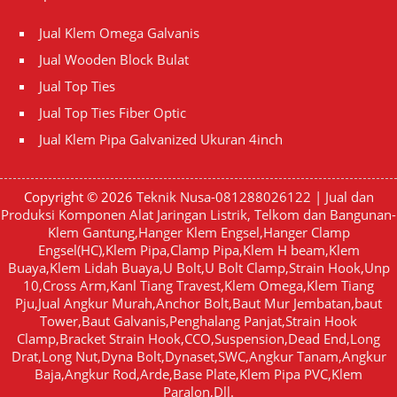
Jual Klem Omega Galvanis
Jual Wooden Block Bulat
Jual Top Ties
Jual Top Ties Fiber Optic
Jual Klem Pipa Galvanized Ukuran 4inch
Copyright © 2026
Teknik Nusa-081288026122 | Jual dan
Produksi Komponen Alat Jaringan Listrik, Telkom dan Bangunan-
Klem Gantung,Hanger Klem Engsel,Hanger Clamp
Engsel(HC),Klem Pipa,Clamp Pipa,Klem H beam,Klem
Buaya,Klem Lidah Buaya,U Bolt,U Bolt Clamp,Strain Hook,Unp
10,Cross Arm,Kanl Tiang Travest,Klem Omega,Klem Tiang
Pju,Jual Angkur Murah,Anchor Bolt,Baut Mur Jembatan,baut
Tower,Baut Galvanis,Penghalang Panjat,Strain Hook
Clamp,Bracket Strain Hook,CCO,Suspension,Dead End,Long
Drat,Long Nut,Dyna Bolt,Dynaset,SWC,Angkur Tanam,Angkur
Baja,Angkur Rod,Arde,Base Plate,Klem Pipa PVC,Klem
Paralon,Dll.