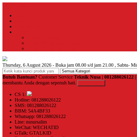
Menu Utama
Home
About
Hubungi Kami
Produk
Instalasi Gedung
Komponen Jaringan Listrik
Komponen Jaringan Telkom
Thursday, 6 August 2026 - Buka jam 08.00 s/d jam 21.00 , Sabtu- Mi
Butuh Bantuan?
Customer Service
Teknik Nusa | 081288026122
membantu Anda dengan sepenuh hati.
Kontak Kami
CS 1:
Hotline: 081288026122
SMS: 081288026122
BBM: 54A4BF33
Whatsapp: 081288026122
Line: nsnursalim
WeChat: WECHATID
GTalk: GTALKID