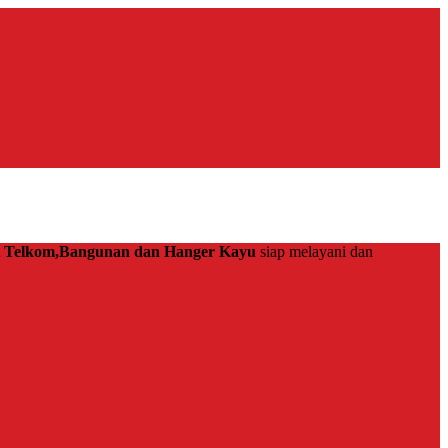
at Telkom,Bangunan dan Hanger Kayu
siap melayani dan