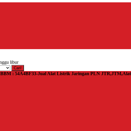
nggu libur
Cari!
 | BBM : 54A4BF33-Jual Alat Listrik Jaringan PLN JTR,JTM,Al