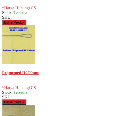
*Harga Hubungi CS
Stock:
Tersedia
SKU:
Detail Produk
Pripormed D9/90mm
*Harga Hubungi CS
Stock:
Tersedia
SKU:
Detail Produk