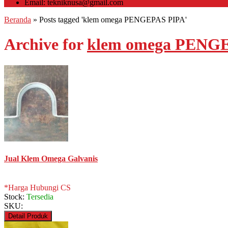
Email: tekniknusa@gmail.com
Beranda
»
Posts tagged 'klem omega PENGEPAS PIPA'
Archive for
klem omega PENG
Jual Klem Omega Galvanis
*Harga Hubungi CS
Stock:
Tersedia
SKU:
Detail Produk