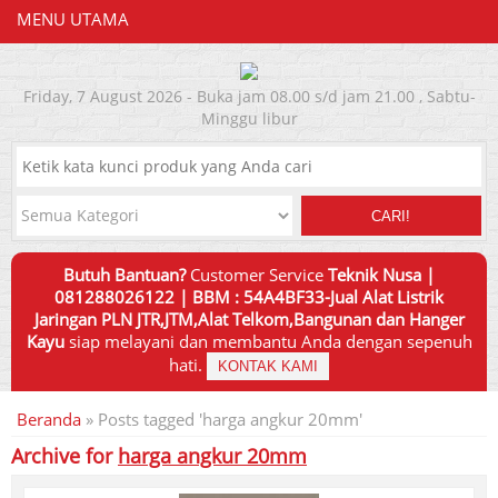
MENU UTAMA
Friday, 7 August 2026 - Buka jam 08.00 s/d jam 21.00 , Sabtu-
Minggu libur
CARI!
Butuh Bantuan?
Customer Service
Teknik Nusa |
081288026122 | BBM : 54A4BF33-Jual Alat Listrik
Jaringan PLN JTR,JTM,Alat Telkom,Bangunan dan Hanger
Kayu
siap melayani dan membantu Anda dengan sepenuh
hati.
KONTAK KAMI
Beranda
»
Posts tagged 'harga angkur 20mm'
Archive for
harga angkur 20mm